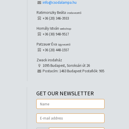
info@csodalampa.hu
Ratimorszky Beáta
irodavezető
+36 (20) 346-3933
Homály István
webshop
+36 (30) 948-9517
Patzauer Éva
ügyvezető
+36 (20) 448-1557
Zwack irodaház
1095 Budapest, Soroksári út 26
Postacím: 1463 Budapest Postafiók: 905
GET OUR NEWSLETTER