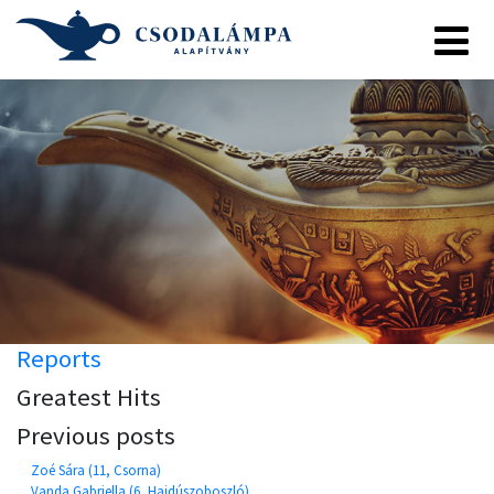
Reports
Greatest Hits
Previous posts
Zoé Sára (11, Csorna)
Vanda Gabriella (6, Hajdúszoboszló)