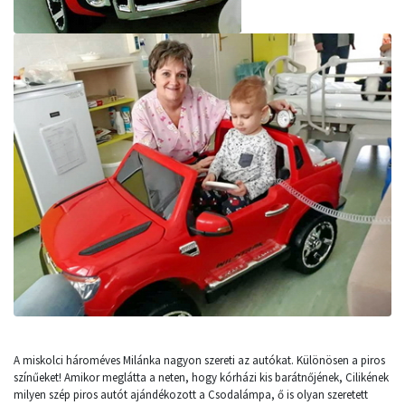
A miskolci hároméves Milánka nagyon szereti az autókat. Különösen a piros
színűeket! Amikor meglátta a neten, hogy kórházi kis barátnőjének, Cilikének
milyen szép piros autót ajándékozott a Csodalámpa, ő is olyan szeretett