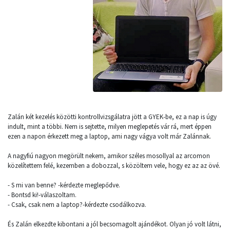
Zalán két kezelés közötti kontrollvizsgálatra jött a GYEK-be, ez a nap is úgy
indult, mint a többi. Nem is sejtette, milyen meglepetés vár rá, mert éppen
ezen a napon érkezett meg a laptop, ami nagy vágya volt már Zalánnak.
A nagyfiú nagyon megörült nekem, amikor széles mosollyal az arcomon
közelítettem felé, kezemben a dobozzal, s közöltem vele, hogy ez az az övé.
- S mi van benne? -kérdezte meglepődve.
- Bontsd ki!-válaszoltam.
- Csak, csak nem a laptop?-kérdezte csodálkozva.
És Zalán elkezdte kibontani a jól becsomagolt ajándékot. Olyan jó volt látni,