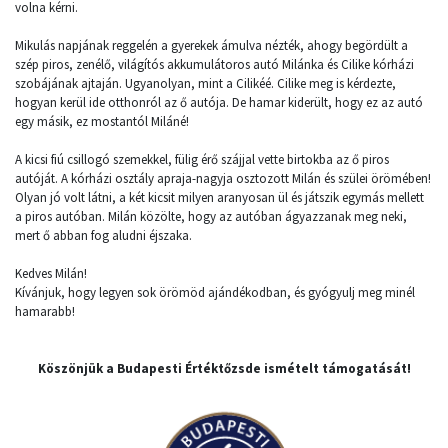
volna kérni.
Mikulás napjának reggelén a gyerekek ámulva nézték, ahogy begördült a
szép piros, zenélő, világítós akkumulátoros autó Milánka és Cilike kórházi
szobájának ajtaján. Ugyanolyan, mint a Cilikéé. Cilike meg is kérdezte,
hogyan kerül ide otthonról az ő autója. De hamar kiderült, hogy ez az autó
egy másik, ez mostantól Miláné!
A kicsi fiú csillogó szemekkel, fülig érő szájjal vette birtokba az ő piros
autóját. A kórházi osztály apraja-nagyja osztozott Milán és szülei örömében!
Olyan jó volt látni, a két kicsit milyen aranyosan ül és játszik egymás mellett
a piros autóban. Milán közölte, hogy az autóban ágyazzanak meg neki,
mert ő abban fog aludni éjszaka.
Kedves Milán!
Kívánjuk, hogy legyen sok örömöd ajándékodban, és gyógyulj meg minél
hamarabb!
Köszönjük a Budapesti Értéktőzsde ismételt támogatását!