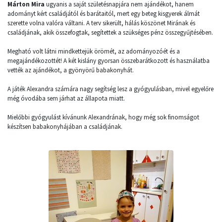
Márton Mira
ugyanis a saját születésnapjára nem ajándékot, hanem
adományt kért családjától és barátaitól, mert egy beteg kisgyerek álmát
szerette volna valóra váltani. A terv sikerült, hálás köszönet Mirának és
családjának, akik összefogtak, segítettek a szükséges pénz összegyűjtésében.
Megható volt látni mindkettejük örömét, az adományozóét és a
megajándékozottét! A két kislány gyorsan összebarátkozott és használatba
vették az ajándékot, a gyönyörű babakonyhát.
A játék Alexandra számára nagy segítség lesz a gyógyulásban, mivel egyelőre
még óvodába sem járhat az állapota miatt.
Mielőbbi gyógyulást kívánunk Alexandrának, hogy még sok finomságot
készítsen babakonyhájában a családjának.