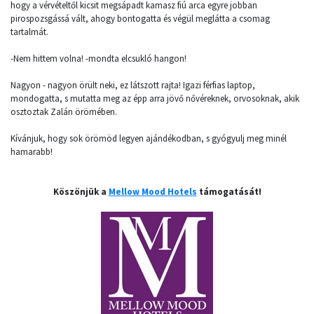
hogy a vérvételtől kicsit megsápadt kamasz fiú arca egyre jobban
pirospozsgássá vált, ahogy bontogatta és végül meglátta a csomag
tartalmát.
-Nem hittem volna! -mondta elcsukló hangon!
Nagyon - nagyon örült neki, ez látszott rajta! Igazi férfias laptop,
mondogatta, s mutatta meg az épp arra jövő nővéreknek, orvosoknak, akik
osztoztak Zalán örömében.
Kívánjuk, hogy sok örömöd legyen ajándékodban, s gyógyulj meg minél
hamarabb!
Köszönjük a
Mellow Mood Hotels
támogatását!