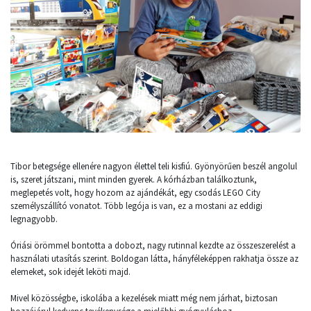
Tibor betegsége ellenére nagyon élettel teli kisfiú. Gyönyörűen beszél angolul
is, szeret játszani, mint minden gyerek. A kórházban találkoztunk,
meglepetés volt, hogy hozom az ajándékát, egy csodás LEGO City
személyszállító vonatot. Több legója is van, ez a mostani az eddigi
legnagyobb.
Óriási örömmel bontotta a dobozt, nagy rutinnal kezdte az összeszerelést a
használati utasítás szerint. Boldogan látta, hányféleképpen rakhatja össze az
elemeket, sok idejét leköti majd.
Mivel közösségbe, iskolába a kezelések miatt még nem járhat, biztosan