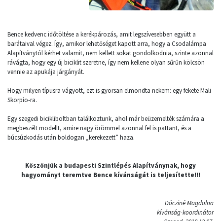
Bence kedvenc időtöltése a kerékpározás, amit legszívesebben együtt a
barátaival végez. Így, amikor lehetőséget kapott arra, hogy a Csodalámpa
Alapítványtól kérhet valamit, nem kellett sokat gondolkodnia, szinte azonnal
rávágta, hogy egy új biciklit szeretne, így nem kellene olyan sűrűn kölcsön
vennie az apukája járgányát.
Hogy milyen típusra vágyott, ezt is gyorsan elmondta nekem: egy fekete Mali
Skorpio-ra.
Egy szegedi bicikliboltban találkoztunk, ahol már beüzemelték számára a
megbeszélt modellt, amire nagy örömmel azonnal fel is pattant, és a
búcsúzkodás után boldogan „kerekezett” haza.
Köszönjük a budapesti Szintlépés Alapítványnak, hogy
hagyományt teremtve Bence kívánságát is teljesítette!!!
Dócziné Magdolna
kívánság-koordinátor