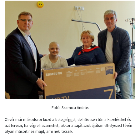
Fotó: Szamosi András
Olivér már másodszor küzd a betegséggel, de hősiesen tűri a kezeléseket és
azt tervezi, ha végre hazamehet, akkor a saját szobájában elhelyezett tévén
olyan műsort néz majd, ami neki tetszik.