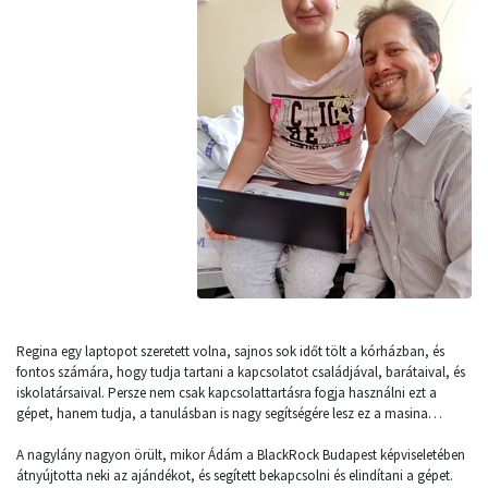
Regina egy laptopot szeretett volna, sajnos sok időt tölt a kórházban, és
fontos számára, hogy tudja tartani a kapcsolatot családjával, barátaival, és
iskolatársaival. Persze nem csak kapcsolattartásra fogja használni ezt a
gépet, hanem tudja, a tanulásban is nagy segítségére lesz ez a masina…
A nagylány nagyon örült, mikor Ádám a BlackRock Budapest képviseletében
átnyújtotta neki az ajándékot, és segített bekapcsolni és elindítani a gépet.