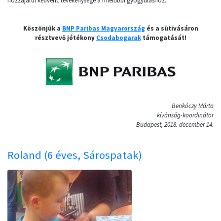
hozzájárul kedvenc tevékenysége a mielőbbi gyógyuláshoz.
Köszönjük a
BNP Paribas Magyarország
és a sütivásáron
résztvevő jótékony
Csodabogarak
támogatását!
Benkóczy Márta
kívánság-koordinátor
Budapest, 2018. december 14.
Roland (6 éves, Sárospatak)