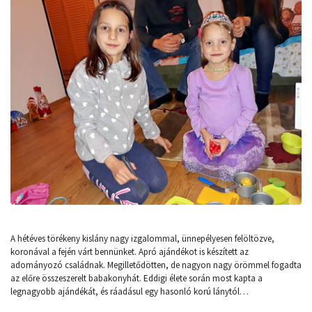
A hétéves törékeny kislány nagy izgalommal, ünnepélyesen felöltözve,
koronával a fején várt bennünket. Apró ajándékot is készített az
adományozó családnak. Megilletődötten, de nagyon nagy örömmel fogadta
az előre összeszerelt babakonyhát. Eddigi élete során most kapta a
legnagyobb ajándékát, és ráadásul egy hasonló korú lánytól…