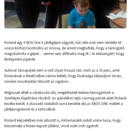
Roland egy X BOX One X játékgépre vágyott, bár idén már nem rendelte őt
vissza kórházi kontrollra az orvosa, de amint megtudták, hogy a támogató
megvásárolta a gépet… semmi sem állíthatta meg őt / és édesanyját!/ hogy
Budapestre jöjjenek.
Autóval Sárospatak nem is volt olyan hosszú idő, mint az a 15 perc, amit
Rolandnak a WestEndben várnia kellett, hogy kívánsága teljesüljön! Arcán,
minden mozdulatán látszott az izgalom…
Mégiscsak eltelt a várakozási idő, megérkeztek kedves támogatóink a
Szintlépés Alapítvány részéről. Az ajándékot rejtő csomag percek alatt Roland
kezébe került. A duzzadó táskából sorra kerültek elő az XBOX ONE mellett a
játékprogramok és a tartozékok.
Roland képzeletben már játszott is, mihamarabb indult volna haza, hogy
beüzemelje a frissen kapott játékot, most ezért volt izgatott.