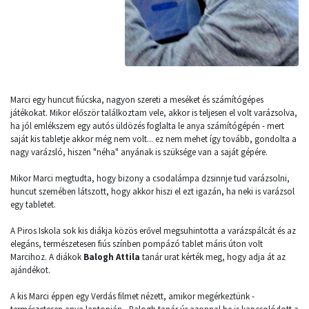
Marci egy huncut fiúcska, nagyon szereti a meséket és számítógépes
játékokat. Mikor először találkoztam vele, akkor is teljesen el volt varázsolva,
ha jól emlékszem egy autós üldözés foglalta le anya számítógépén - mert
saját kis tabletje akkor még nem volt... ez nem mehet így tovább, gondolta a
nagy varázsló, hiszen "néha" anyának is szüksége van a saját gépére.
Mikor Marci megtudta, hogy bizony a csodalámpa dzsinnje tud varázsolni,
huncut szemében látszott, hogy akkor hiszi el ezt igazán, ha neki is varázsol
egy tabletet.
A Piros Iskola sok kis diákja közös erővel megsuhintotta a varázspálcát és az
elegáns, természetesen fiús színben pompázó tablet máris úton volt
Marcihoz. A diákok
Balogh Attila
tanár urat kérték meg, hogy adja át az
ajándékot.
A kis Marci éppen egy Verdás filmet nézett, amikor megérkeztünk -