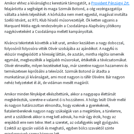
Amikor ehhez a kívánsághoz kerestünk támogatót, a
Provident Pénzügyi Zrt.
felajánlotta a segítséget és maga Szirmák Botond, a cég vezérigazgatója
vállalta a kérés teljesítését. A kórházba nem ment egyedül, magával invitálta
Szellő Istvánt, az RTL Klub híradó műsorvezetőjét. Ők ketten ugyanis a
Marquard Média egyik rendezvényén a Csodalámpa Alapítvány jótékony
nagyköveteiként a Csodalámpa mellett kampányoltak.
Kíváncsi tekintetek követték a két urat, amikor kezükben a nagy dobozzal,
folyosóról folyosóra vitték Olivér szobájába az ajándékot. A nagyfiú is
először meglepődött a híresség láttán, de azután, mintha régóta ismernék
egymást, megbeszélték a legújabb műsorokat, értékelték a tévécsatornákat.
Olivér elmesélte, milyen kezeléseket kap, már szeretne nagyon hazamenni és
természetesen kipróbálni a televíziót. Szirmák Botond úr átadta a
munkatársai jó kívánságait, ami most nagyon is ráfér Olivérre. Bár nagyon
nehéz helyzeteket él át, de vidáman mesélt magáról.
Amikor minden fényképet elkészítettünk, akkor a nagypapa élettársát
megkérdeztük, szeretne-e valamit ő is hozzátenni. A hölgy leült Olivér mellé
és nagyon határozottan elmondta, hogy ezeknek a gyerekeknek,
fiatalembereknek nagyon nagy szükségük van a megértésre, a türelemre,
amit a szülőknek akkor is meg kell adniuk, ha már úgy érzik, hogy az
erejükből erre nem telne. Mert a szeretet, az odafigyelés segít gyógyulni.
Ezektől az igazán valódi és megható, egyben bölcs szavaktól szinte
mindannyiunk szeme könnyes lett.