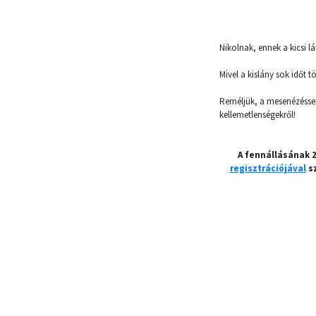
Nikolnak, ennek a kicsi l
Mivel a kislány sok időt 
Reméljük, a mesenézéssel,
kellemetlenségekről!
A fennállásának 
regisztrációjával
sz