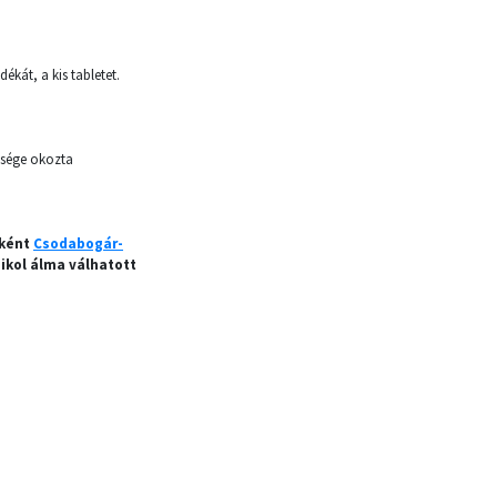
ékát, a kis tabletet.
egsége okozta
sként
Csodabogár-
ikol álma válhatott