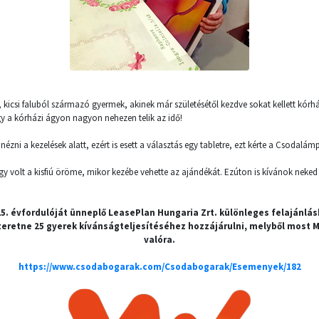
kicsi faluból származó gyermek, akinek már születésétől kezdve sokat kellett kórhá
 a kórházi ágyon nagyon nehezen telik az idő!
zni a kezelések alatt, ezért is esett a választás egy tabletre, ezt kérte a Csodalámp
nagy volt a kisfiú öröme, mikor kezébe vehette az ajándékát. Ezúton is kívánok neked
25. évfordulóját ünneplő LeasePlan Hungaria Zrt. különleges felajánlá
eretne 25 gyerek kívánságteljesítéséhez hozzájárulni, melyből most M
valóra.
https://www.csodabogarak.com/Csodabogarak/Esemenyek/182