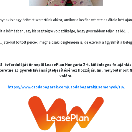
ánynak is nagy örömet szereztünk akkor, amikor a kezébe vehette az általa kért ajánd
tölt a kórházban, egy kis segítségre volt szüksége, hogy gyorsabban teljen az idő…
 játékkal töltött percek, mégha csak ideiglenesen is, de elterelik a figyelmét a bet
25. évfordulóját ünneplő LeasePlan Hungaria Zrt. különleges felajánlá
eretne 25 gyerek kívánságteljesítéséhez hozzájárulni, melyből most N
valóra.
https://www.csodabogarak.com/Csodabogarak/Esemenyek/182