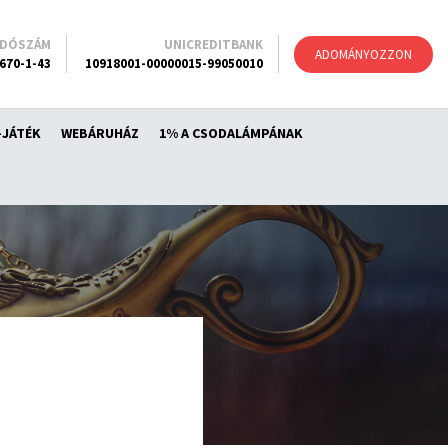
ADÓSZÁM
UNICREDITBANK
ADOMÁNYOZZON
670-1-43
10918001-00000015-99050010
-JÁTÉK
WEBÁRUHÁZ
1% A CSODALÁMPÁNAK