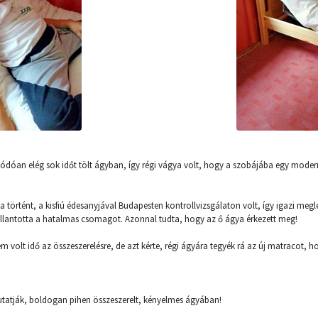
dódóan elég sok időt tölt ágyban, így régi vágya volt, hogy a szobájába egy mod
sa történt, a kisfiú édesanyjával Budapesten kontrollvizsgálaton volt, így igazi megl
llantotta a hatalmas csomagot. Azonnal tudta, hogy az ő ágya érkezett meg!
 volt idő az összeszerelésre, de azt kérte, régi ágyára tegyék rá az új matracot,
utatják, boldogan pihen összeszerelt, kényelmes ágyában!