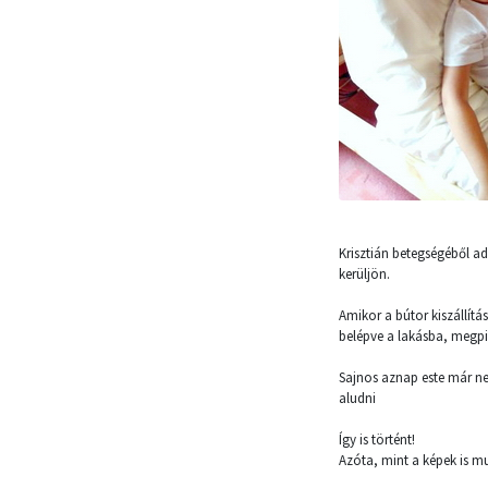
Krisztián betegségéből a
kerüljön.
Amikor a bútor kiszállítá
belépve a lakásba, megpi
Sajnos aznap este már nem
aludni
Így is történt!
Azóta, mint a képek is m