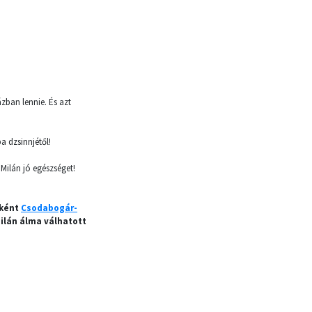
zban lennie. És azt
a dzsinnjétől!
 Milán jó egészséget!
sként
Csodabogár-
ilán álma válhatott