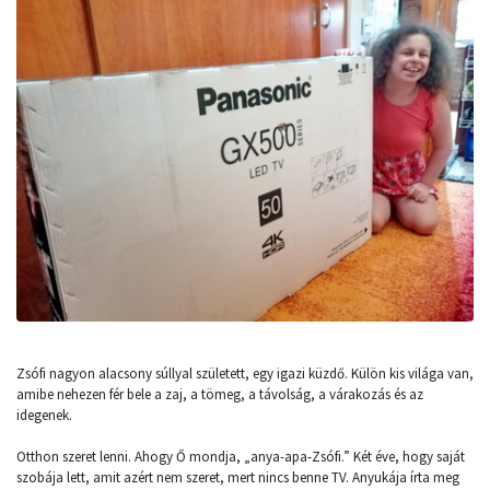
Zsófi nagyon alacsony súllyal született, egy igazi küzdő. Külön kis világa van,
amibe nehezen fér bele a zaj, a tömeg, a távolság, a várakozás és az
idegenek.
Otthon szeret lenni. Ahogy Ő mondja, „anya-apa-Zsófi.” Két éve, hogy saját
szobája lett, amit azért nem szeret, mert nincs benne TV. Anyukája írta meg