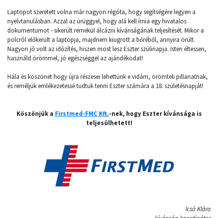
Laptopot szeretett volna már nagyon régóta, hogy segítségére legyen a
nyelvtanulásban. Azzal az ürüggyel, hogy alá kell írnia egy hivatalos
dokumentumot - sikerült remekül álcázni kívánságának teljesítését. Mikor a
polcról előkerült a laptopja, majdnem kiugrott a bőréből, annyira örült.
Nagyon jó volt az időzítés, hiszen most lesz Eszter szülinapja. Isten éltessen,
használd örömmel, jó egészséggel az ajándékodat!
Hála és köszönet hogy újra részesei lehettünk e vidám, örömteli pillanatnak,
és reméljük emlékezetessé tudtuk tenni Eszter számára a 18. születésnapját!
Köszönjük a
Firstmed-FMC Kft.
-nek, hogy Eszter kívánsága is
teljesülhetett!
Icsó Klára