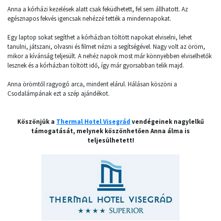
Anna a kórházi kezelések alatt csak feküdhetett, fel sem állhatott. Az
egésznapos fekvés igencsak nehézzé tették a mindennapokat.
Egy laptop sokat segíthet a kórházban töltött napokat elviselni, lehet
tanulni, játszani, olvasni és filmet nézni a segítségével. Nagy volt az öröm,
mikor a kívánság teljesült. A nehéz napok most már könnyebben elviselhetők
lesznek és a kórházban töltött idő, így már gyorsabban telik majd.
Anna örömtől ragyogó arca, mindent elárul. Hálásan köszöni a
Csodalámpának ezt a szép ajándékot.
Köszönjük a
Thermal Hotel Visegrád
vendégeinek nagylelkű
támogatását, melynek köszönhetően Anna álma is
teljesülhetett!