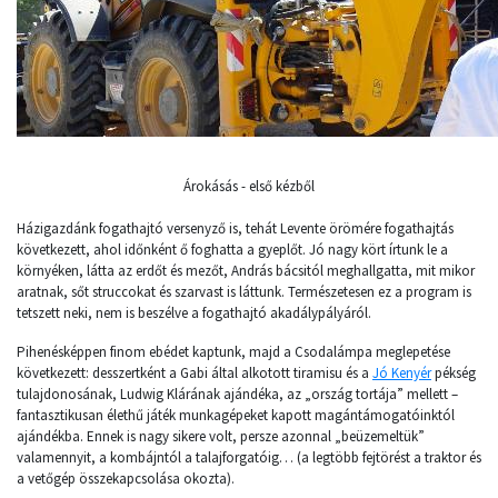
Árokásás - első kézből
Házigazdánk fogathajtó versenyző is, tehát Levente örömére fogathajtás
következett, ahol időnként ő foghatta a gyeplőt. Jó nagy kört írtunk le a
környéken, látta az erdőt és mezőt, András bácsitól meghallgatta, mit mikor
aratnak, sőt struccokat és szarvast is láttunk. Természetesen ez a program is
tetszett neki, nem is beszélve a fogathajtó akadálypályáról.
Pihenésképpen finom ebédet kaptunk, majd a Csodalámpa meglepetése
következett: desszertként a Gabi által alkotott tiramisu és a
Jó Kenyér
pékség
tulajdonosának, Ludwig Klárának ajándéka, az „ország tortája” mellett –
fantasztikusan élethű játék munkagépeket kapott magántámogatóinktól
ajándékba. Ennek is nagy sikere volt, persze azonnal „beüzemeltük”
valamennyit, a kombájntól a talajforgatóig… (a legtöbb fejtörést a traktor és
a vetőgép összekapcsolása okozta).