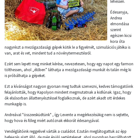
lehessen.
Édesanyja,
Andrea
elmondása
szerint
egészen kicsi
kora óta
nagyrészt a mezőgazdasági gépek kötik le a figyelmét, szimulációs játéka is
van, arat és vet, mindent tud a növénytermesztésről.
Ezért sem lepett meg minket kérése, nevezetesen, hogy egy napot egy farmon
tölthessen, ahol „élőben” láthatja a mezőgazdasági munkát és talán még ki
is próbálhatja a gépeket.
Ezt a kívánságot nagyon gyorsan meg tudtuk szervezni, kedves támogatóink
felajánlották, hogy Kapolyon mindent megmutatnak a kisfiúnak. Igaz, hogy
ők elsősorban állattenyésztéssel foglalkoznak, de azért akadt ott érdekes
munkagép is.
Andreával "összeesküdtünk" , így Levente a megérkezésükig nem is sejtette,
hogy hova és főleg miért autóznak ekkorát édesanyjával.
Vendéglátóink reggelivel várták a családot. Ezután meglátogattuk az épp
befejezés alatt álló, de még épülő sertéstelepet, ahol nyomban beszállhatott