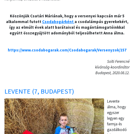
Köszönjük Csatári Máriának, hogy a versenyei kapcsán már 5
alkalommal futott
Csodabogárként
a csodalámpás gyerekekért,
így az elmúlt évek alatt barátaival és magántámogatóinkkal
együtt összegyűjtött adományból teljesülhetett Anna álma.
https://www.csodabogarak.com/Csodabogarak/Versenyzok/157
Solti Ferencné
kívánság-koordinátor
Budapest, 2020.08.12.
LEVENTE (7, BUDAPEST)
Levente
álma, hogy
egyszer
legyen egy
farmja és
gazdálkodó