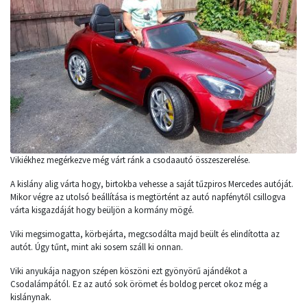
Vikiékhez megérkezve még várt ránk a csodaautó összeszerelése.
A kislány alig várta hogy, birtokba vehesse a saját tűzpiros Mercedes autóját.
Mikor végre az utolsó beállítása is megtörtént az autó napfénytől csillogva
várta kisgazdáját hogy beüljön a kormány mögé.
Viki megsimogatta, körbejárta, megcsodálta majd beült és elindította az
autót. Úgy tűnt, mint aki sosem száll ki onnan.
Viki anyukája nagyon szépen köszöni ezt gyönyörű ajándékot a
Csodalámpától. Ez az autó sok örömet és boldog percet okoz még a
kislánynak.