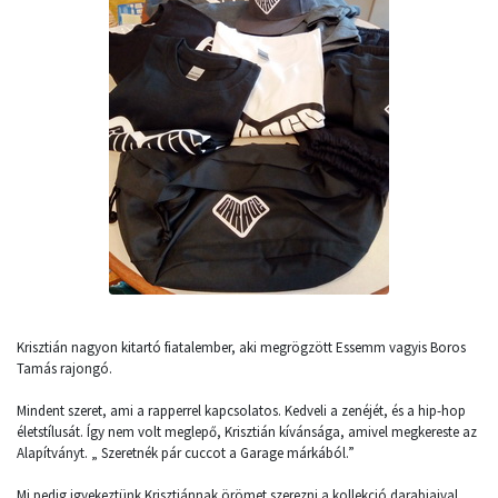
Krisztián nagyon kitartó fiatalember, aki megrögzött Essemm vagyis Boros
Tamás rajongó.
Mindent szeret, ami a rapperrel kapcsolatos. Kedveli a zenéjét, és a hip-hop
életstílusát. Így nem volt meglepő, Krisztián kívánsága, amivel megkereste az
Alapítványt. „ Szeretnék pár cuccot a Garage márkából.”
Mi pedig igyekeztünk Krisztiánnak örömet szerezni a kollekció darabjaival,