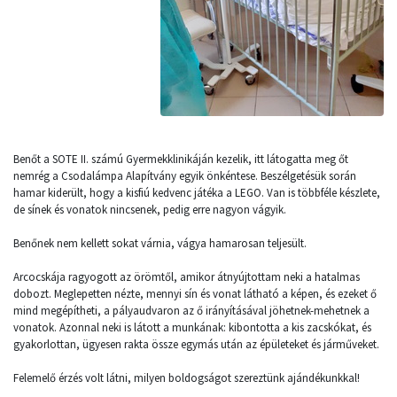
Benőt a SOTE II. számú Gyermekklinikáján kezelik, itt látogatta meg őt
nemrég a Csodalámpa Alapítvány egyik önkéntese. Beszélgetésük során
hamar kiderült, hogy a kisfiú kedvenc játéka a LEGO. Van is többféle készlete,
de sínek és vonatok nincsenek, pedig erre nagyon vágyik.
Benőnek nem kellett sokat várnia, vágya hamarosan teljesült.
Arcocskája ragyogott az örömtől, amikor átnyújtottam neki a hatalmas
dobozt. Meglepetten nézte, mennyi sín és vonat látható a képen, és ezeket ő
mind megépítheti, a pályaudvaron az ő irányításával jöhetnek-mehetnek a
vonatok. Azonnal neki is látott a munkának: kibontotta a kis zacskókat, és
gyakorlottan, ügyesen rakta össze egymás után az épületeket és járműveket.
Felemelő érzés volt látni, milyen boldogságot szereztünk ajándékunkkal!