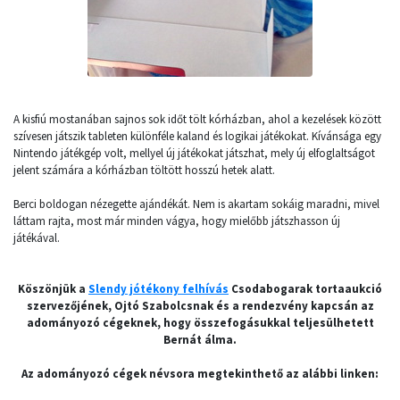
A kisfiú mostanában sajnos sok időt tölt kórházban, ahol a kezelések között
szívesen játszik tableten különféle kaland és logikai játékokat. Kívánsága egy
Nintendo játékgép volt, mellyel új játékokat játszhat, mely új elfoglaltságot
jelent számára a kórházban töltött hosszú hetek alatt.
Berci boldogan nézegette ajándékát. Nem is akartam sokáig maradni, mivel
láttam rajta, most már minden vágya, hogy mielőbb játszhasson új
játékával.
Köszönjük a
Slendy jótékony felhívás
Csodabogarak tortaaukció
szervezőjének, Ojtó Szabolcsnak és a rendezvény kapcsán az
adományozó cégeknek, hogy összefogásukkal teljesülhetett
Bernát álma.
Az adományozó cégek névsora megtekinthető az alábbi linken: