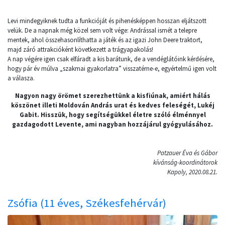
Levi mindegyiknek tudta a funkcióját és pihenésképpen hosszan eljátszott
velük. De a napnak még közel sem volt vége: Andrással ismét a telepre
mentek, ahol összehasonlíthatta a játék és az igazi John Deere traktort,
majd záró attrakcióként következett a trágyapakolás!
A nap végére igen csak elfáradt a kis barátunk, de a vendéglátóink kérdésére,
hogy pár év múlva „szakmai gyakorlatra” visszatérne-e, egyértelmű igen volt
a válasza.
Nagyon nagy örömet szerezhettünk a kisfiúnak, amiért hálás
köszönet illeti Moldován András urat és kedves feleségét, Lukéj
Gabit. Hisszük, hogy segítségükkel életre szóló élménnyel
gazdagodott Levente, ami nagyban hozzájárul gyógyulásához.
Patzauer Éva és Gábor
kívánság-koordinátorok
Kapoly, 2020.08.21.
Zsófia (11 éves, Székesfehérvár)