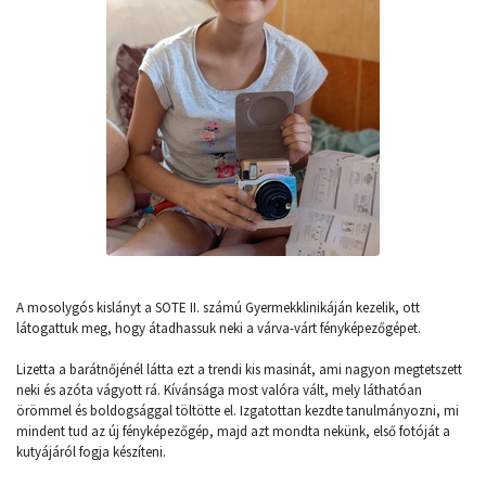
A mosolygós kislányt a SOTE II. számú Gyermekklinikáján kezelik, ott
látogattuk meg, hogy átadhassuk neki a várva-várt fényképezőgépet.
Lizetta a barátnőjénél látta ezt a trendi kis masinát, ami nagyon megtetszett
neki és azóta vágyott rá. Kívánsága most valóra vált, mely láthatóan
örömmel és boldogsággal töltötte el. Izgatottan kezdte tanulmányozni, mi
mindent tud az új fényképezőgép, majd azt mondta nekünk, első fotóját a
kutyájáról fogja készíteni.