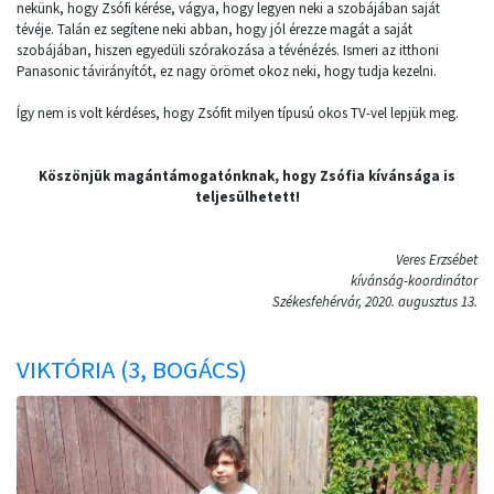
nekünk, hogy Zsófi kérése, vágya, hogy legyen neki a szobájában saját
tévéje. Talán ez segítene neki abban, hogy jól érezze magát a saját
szobájában, hiszen egyedüli szórakozása a tévénézés. Ismeri az itthoni
Panasonic távirányítót, ez nagy örömet okoz neki, hogy tudja kezelni.
Így nem is volt kérdéses, hogy Zsófit milyen típusú okos TV-vel lepjük meg.
Köszönjük magántámogatónknak, hogy Zsófia kívánsága is
teljesülhetett!
Veres Erzsébet
kívánság-koordinátor
Székesfehérvár, 2020. augusztus 13.
VIKTÓRIA (3, BOGÁCS)