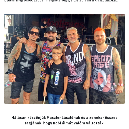
Ezután még boldogabban hallgatta végig a családjával a klassz dalokat.
Hálásan köszönjük Maszler Lászlónak és a zenekar összes
tagjának, hogy Robi álmát valóra váltották.