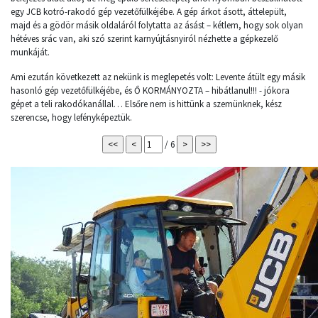
egy JCB kotró-rakodó gép vezetőfülkéjébe. A gép árkot ásott, áttelepült,
majd és a gödör másik oldaláról folytatta az ásást – kétlem, hogy sok olyan
hétéves srác van, aki szó szerint karnyújtásnyiról nézhette a gépkezelő
munkáját.
Ami ezután következett az nekünk is meglepetés volt: Levente átült egy másik
hasonló gép vezetőfülkéjébe, és Ő KORMÁNYOZTA – hibátlanul!!! - jókora
gépet a teli rakodókanállal… Elsőre nem is hittünk a szemünknek, kész
szerencse, hogy lefényképeztük.
/ 6