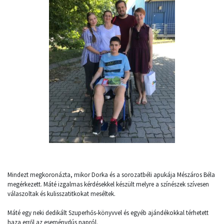
Mindezt megkoronázta, mikor Dorka és a sorozatbéli apukája Mészáros Béla
megérkezett. Máté izgalmas kérdésekkel készült melyre a színészek szívesen
válaszoltak és kulisszatitkokat meséltek.
Máté egy neki dedikált Szuperhős-könyvvel és egyéb ajándékokkal térhetett
haza erről az eseménydús napról.