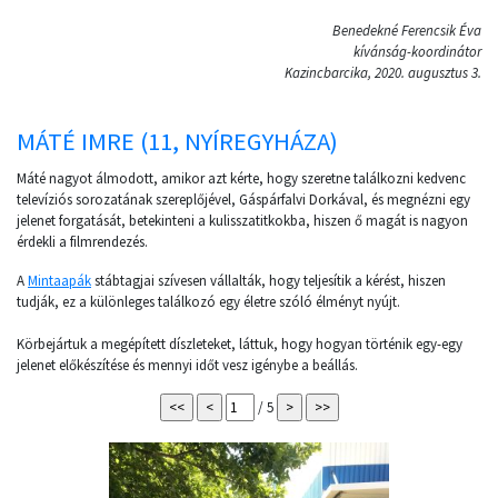
Benedekné Ferencsik Éva
kívánság-koordinátor
Kazincbarcika, 2020. augusztus 3.
MÁTÉ IMRE (11, NYÍREGYHÁZA)
Máté nagyot álmodott, amikor azt kérte, hogy szeretne találkozni kedvenc
televíziós sorozatának szereplőjével, Gáspárfalvi Dorkával, és megnézni egy
jelenet forgatását, betekinteni a kulisszatitkokba, hiszen ő magát is nagyon
érdekli a filmrendezés.
A
Mintaapák
stábtagjai szívesen vállalták, hogy teljesítik a kérést, hiszen
tudják, ez a különleges találkozó egy életre szóló élményt nyújt.
Körbejártuk a megépített díszleteket, láttuk, hogy hogyan történik egy-egy
jelenet előkészítése és mennyi időt vesz igénybe a beállás.
/ 5