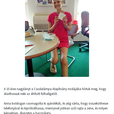
A 15 éves nagylányt a Csodalámpa Alapítvány irodájába hívtuk meg, hogy
átadhassuk neki az áhított fülhallgatót.
Anna boldogan csomagolta ki ajándékát, és alig várta, hogy összeköthesse
telefonjával és kipróbálhassa, mennyivel jobban szól rajta a zene, és milyen
kényelmes, élvezetes a használata.