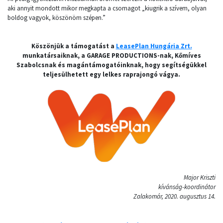
aki annyit mondott mikor megkapta a csomagot „kiugrik a szívem, olyan
boldog vagyok, köszönöm szépen.”
Köszönjük a támogatást a
LeasePlan Hungária Zrt.
munkatársaiknak, a GARAGE PRODUCTIONS-nak, Kőmíves
Szabolcsnak és magántámogatóinknak, hogy segítségükkel
teljesülhetett egy lelkes raprajongó vágya.
Major Kriszti
kívánság-koordinátor
Zalakomár, 2020. augusztus 14.