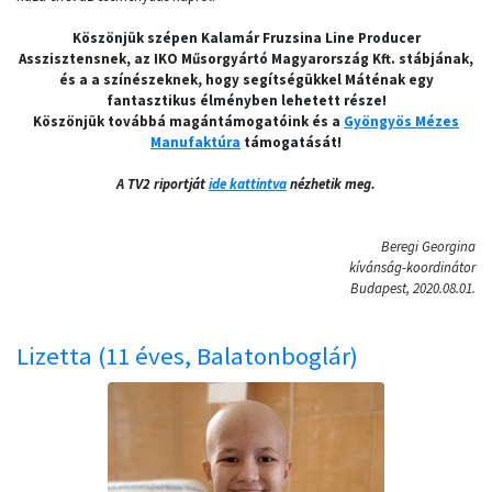
Köszönjük szépen Kalamár Fruzsina Line Producer
Asszisztensnek, az IKO Műsorgyártó Magyarország Kft. stábjának,
és a a színészeknek, hogy segítségükkel Máténak egy
fantasztikus élményben lehetett része!
Köszönjük továbbá magántámogatóink és a
Gyöngyös Mézes
Manufaktúra
támogatását!
A TV2 riportját
ide kattintva
nézhetik meg.
Beregi Georgina
kívánság-koordinátor
Budapest, 2020.08.01.
Lizetta (11 éves, Balatonboglár)