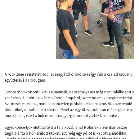
A rock zene szeretetét Robi édesapjától örökölte és így vált a család kedvenc
együttesévé a Hooligans.
Évente több koncertjükre is elmennek, de személyesen még nem találkozott a
zenészekkel, ezért azt kérte a Csodalámpától, szeretne velük megismerkedni.
Azt mesélte nekünk, minden koncerten próbálta elkapni a nézők közé repülő
dobütőket, de soha nem sikerült. Mivel az együttes korábban már segítette a
munkánkat, ezért a fiúk most is nagy izgalommal vártak bennünket.
Egyik koncertjük előtt történt a találkozó, ahol Robinak a zenekar összes
tagja aláírta a hőn áhított ütőket, sőt még egy pólót is kapott ajándékba.