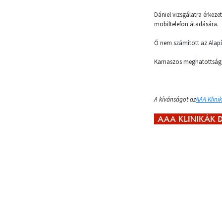
Dániel vizsgálatra érkeze
mobiltelefon átadására.
Ő nem számított az Alapí
Kamaszos meghatottságga
A kívánságot az
AAA Klinik