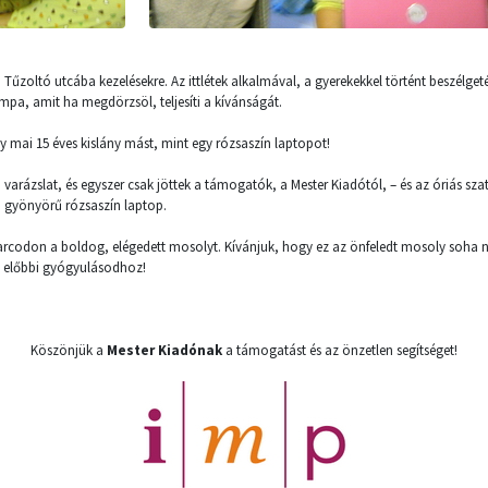
 Tűzoltó utcába kezelésekre. Az ittlétek alkalmával, a gyerekekkel történt beszélge
mpa, amit ha megdörzsöl, teljesíti a kívánságát.
y mai 15 éves kislány mást, mint egy rózsaszín laptopot!
varázslat, és egyszer csak jöttek a támogatók, a Mester Kiadótól, – és az óriás szaty
n gyönyörű rózsaszín laptop.
 arcodon a boldog, elégedett mosolyt. Kívánjuk, hogy ez az önfeledt mosoly soha n
l előbbi gyógyulásodhoz!
Köszönjük a
Mester Kiadónak
a támogatást és az önzetlen segítséget!