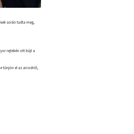
tések során tudta meg,
or rejtekén ott bújt a
e tűnjön el az arcodról,