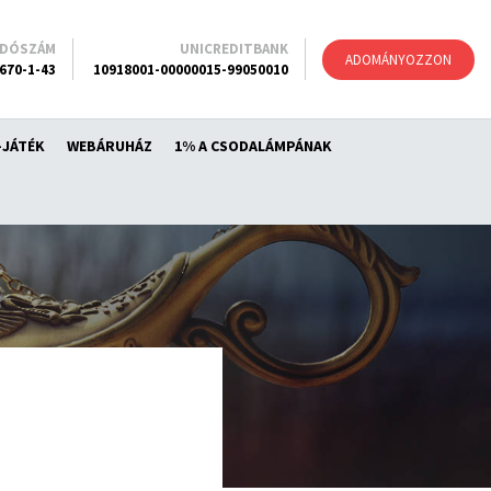
ADÓSZÁM
UNICREDITBANK
ADOMÁNYOZZON
670-1-43
10918001-00000015-99050010
-JÁTÉK
WEBÁRUHÁZ
1% A CSODALÁMPÁNAK