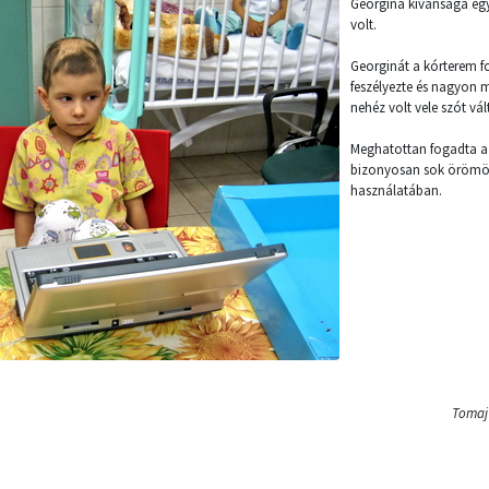
Georgina kívánsága egy
volt.
Georginát a kórterem f
feszélyezte és nagyon 
nehéz volt vele szót vál
Meghatottan fogadta a
bizonyosan sok örömöt 
használatában.
Tomaj 