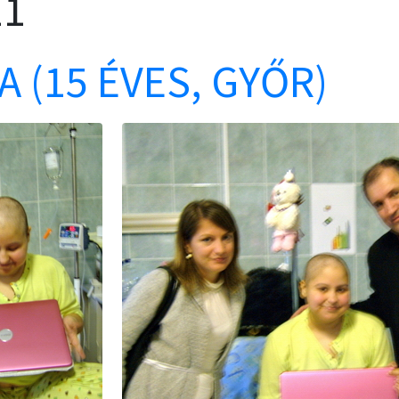
11
A (15 ÉVES, GYŐR)