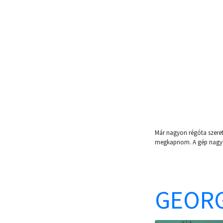
Már nagyon régóta szere
megkapnom. A gép nagyon 
GEORG