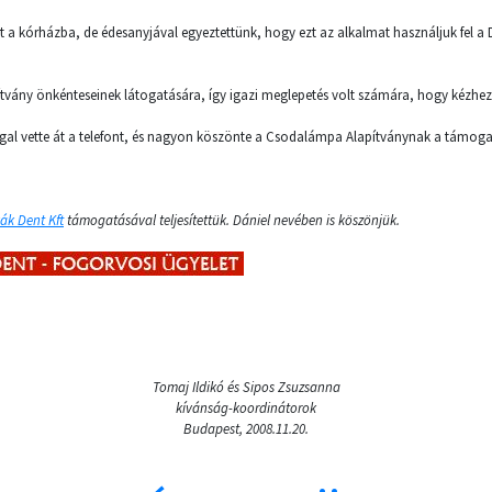
tt a kórházba, de édesanyjával egyeztettünk, hogy ezt az alkalmat használjuk fel a D
tvány önkénteseinek látogatására, így igazi meglepetés volt számára, hogy kézhez 
l vette át a telefont, és nagyon köszönte a Csodalámpa Alapítványnak a támoga
ák Dent Kft
támogatásával teljesítettük. Dániel nevében is köszönjük.
Tomaj Ildikó és Sipos Zsuzsanna
kívánság-koordinátorok
Budapest, 2008.11.20.