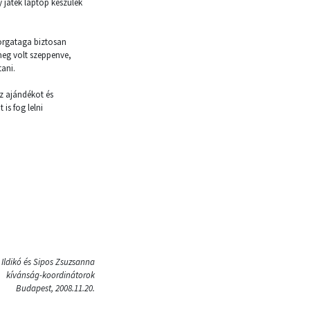
 játék laptop készülék
orgataga biztosan
meg volt szeppenve,
tani.
z ajándékot és
is fog lelni
Ildikó és Sipos Zsuzsanna
kívánság-koordinátorok
Budapest, 2008.11.20.