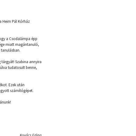
 a Heim Pál Kórház
, hogy a Csodalámpa épp
gsége miatt magántanuló,
a tanulásban.
g tárgyát! Szabina annyira
úlva tudatosult benne,
ékot. Ezek után
ágyott számítógépet.
vánunk!
Kovács Edina