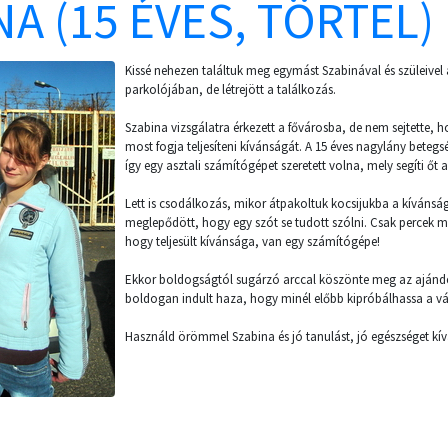
NA (15 ÉVES, TÖRTEL)
Kissé nehezen találtuk meg egymást Szabinával és szüleivel
parkolójában, de létrejött a találkozás.
Szabina vizsgálatra érkezett a fővárosba, de nem sejtette
most fogja teljesíteni kívánságát. A 15 éves nagylány bete
így egy asztali számítógépet szeretett volna, mely segíti őt 
Lett is csodálkozás, mikor átpakoltuk kocsijukba a kívánsá
meglepődött, hogy egy szót se tudott szólni. Csak percek m
hogy teljesült kívánsága, van egy számítógépe!
Ekkor boldogságtól sugárzó arccal köszönte meg az ajánd
boldogan indult haza, hogy minél előbb kipróbálhassa a v
Használd örömmel Szabina és jó tanulást, jó egészséget kí