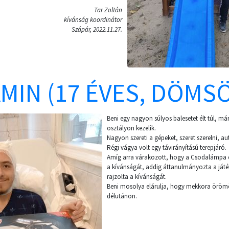
Tar Zoltán
kívánság koordinátor
Szápár, 2022.11.27.
MIN (17 ÉVES, DÖMS
Beni egy nagyon súlyos balesetet élt túl, már
osztályon kezelik.
Nagyon szereti a gépeket, szeret szerelni, au
Régi vágya volt egy távirányítású terepjáró.
Amíg arra várakozott, hogy a Csodalámpa 
a kívánságát, addig áttanulmányozta a játé
rajzolta a kívánságát.
Beni mosolya elárulja, hogy mekkora örömö
délutánon.