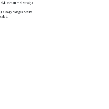
yik vízpart mellett várja
g a nagy hidegek beállta
család.