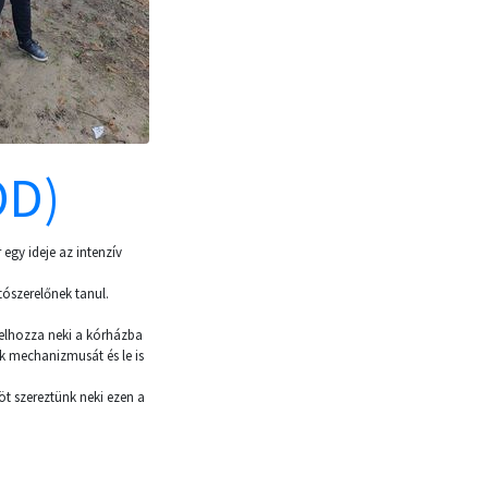
ÖD)
 egy ideje az intenzív
tószerelőnek tanul.
elhozza neki a kórházba
k mechanizmusát és le is
t szereztünk neki ezen a