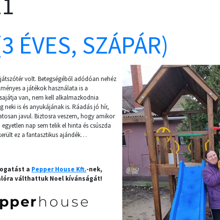
11
(3 ÉVES, SZÁPÁR)
 játszótér volt. Betegségéből adódóan nehéz
lményes a játékok használata is a
 sajátja van, nem kell alkalmazkodnia
ég neki is és anyukájának is. Ráadás jó hír,
tosan javul. Biztosra veszem, hogy amikor
, egyetlen nap sem telik el hinta és csúszda
került ez a fantasztikus ajándék…
mogatást a
Pepper House Kft.
-nek,
lóra válthattuk Noel kívánságát!