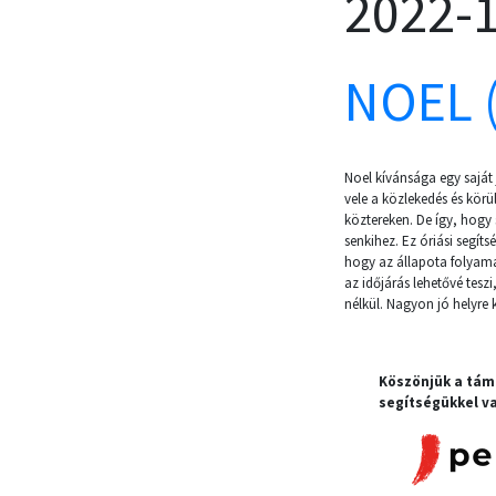
2022-
NOEL 
Noel kívánsága egy saját
vele a közlekedés és körü
köztereken. De így, hogy
senkihez. Ez óriási segíts
hogy az állapota folyama
az időjárás lehetővé teszi
nélkül. Nagyon jó helyre 
Köszönjük a tá
segítségükkel va