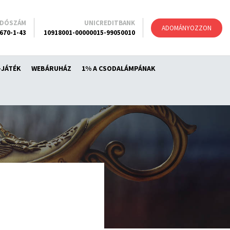
ADÓSZÁM
UNICREDITBANK
ADOMÁNYOZZON
670-1-43
10918001-00000015-99050010
-JÁTÉK
WEBÁRUHÁZ
1% A CSODALÁMPÁNAK