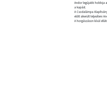
Andor legújabb hobbija a
a kapást.
A Csodalámpa Alapítványt
előtt sikerült teljesíteni
A horgászáson kívül ellát