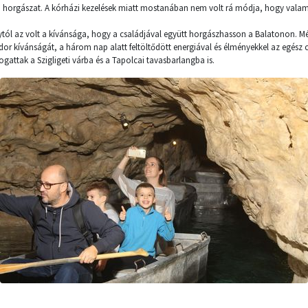
 horgászat. A kórházi kezelések miatt mostanában nem volt rá módja, hogy valamel
ól az volt a kívánsága, hogy a családjával együtt horgászhasson a Balatonon. Mé
 Andor kívánságát, a három nap alatt feltöltődött energiával és élményekkel az egész 
ogattak a Szigligeti várba és a Tapolcai tavasbarlangba is.