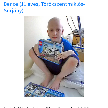
Bence (11 éves, Törökszentmiklós-
Surjány)