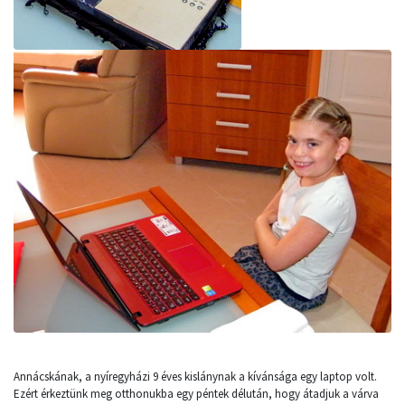
Annácskának, a nyíregyházi 9 éves kislánynak a kívánsága egy laptop volt.
Ezért érkeztünk meg otthonukba egy péntek délután, hogy átadjuk a várva