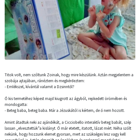
Titok volt, nem szóltunk Zoinak, hogy mire készülünk. Aztán megjelentem a
szobája ajtajában, ránéztem és megkérdeztem:
- Emlékszel, kívántál valamit a Dzsinntől?
Ő kis termetéhez képest majd kiugrott az ágyból, repkedett örömében és
mondogatta:
- Beteg baba, beteg baba. Már a Jézuskától is kértem, de ő nem hozott.
Amint átadtuk neki az ajándékát, a Cicciobello interaktív beteg babát, szép
lassan „elvesztettük”a kislányt. Ő már etetett, itatott, lázat mért. Néha szólt
nekünk, hogy hozzunk elemet gyorsan, mert az szükséges lesz vagy kell