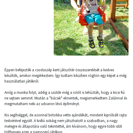
Éppen befejezték a csodaszép kerti játszótér összeszerelését a kedves
készítők, amikor megérkeztem. Így tudtam készíteni rögtön egy képet a még
használatlan játékról.
Amíg a munka folyt, addig a szülők még a rolót is lehúzták, hogy a kicsi fiú
ne sejtsen semmit. Miután a "bácsik" elmentek, megismerkedtem Zalánnal és
megmutattam neki az udvaron lévő építményt.
Kis segítséggel, de azonnal birtokba vette ajándékát, mindent kipróbált rajta
testvérével együtt. A kisfiú sokáig nem játszhatott a szabadban, a nagy
melegre és állapotára való tekintettel, ám kívánom, hogy egyre több időt
tölthessen ezen a nagyszerű játékon.