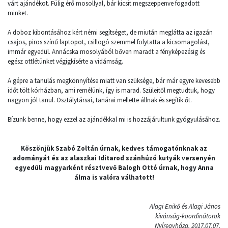
várt ajándékot. Fülig érő mosollyal, bár kicsit megszeppenve fogadott
minket.
A doboz kibontásához kért némi segítséget, de miután meglátta az igazán
csajos, piros színű laptopot, csillogó szemmel folytatta a kicsomagolást,
immár egyedül. Annácska mosolyából bőven maradt a fényképezésig és
egész ottlétünket végigkísérte a vidámság.
A gépre a tanulás megkönnyítése miatt van szüksége, bár már egyre kevesebb
időt tölt kórházban, ami remélünk, így is marad. Szüleitől megtudtuk, hogy
nagyon jól tanul. Osztálytársai, tanárai mellette állnak és segítik őt.
Bízunk benne, hogy ezzel az ajándékkal mi is hozzájárultunk gyógyulásához.
Köszönjük Szabó Zoltán úrnak, kedves támogatónknak az
adományát és az alaszkai Iditarod szánhúzó kutyák versenyén
egyedüli magyarként résztvevő Balogh Ottó úrnak, hogy Anna
álma is valóra válhatott!
Alagi Enikő és Alagi János
kívánság-koordinátorok
Nyíregyháza, 2017.07.07.