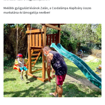
Mielőbbi gyógyulást kívánok Zalán, a Csodalámpa Alapítvány összes
munkatársa és támogatója nevében!