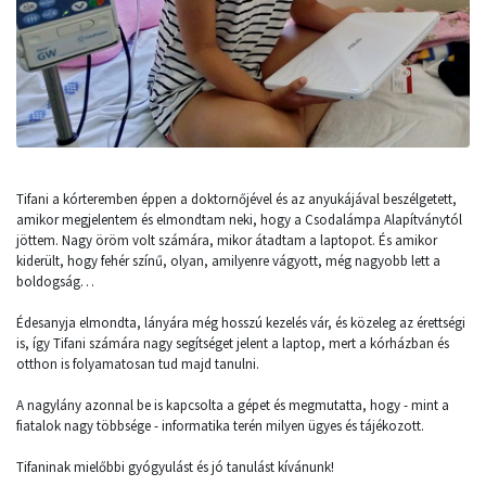
Tifani a kórteremben éppen a doktornőjével és az anyukájával beszélgetett,
amikor megjelentem és elmondtam neki, hogy a Csodalámpa Alapítványtól
jöttem. Nagy öröm volt számára, mikor átadtam a laptopot. És amikor
kiderült, hogy fehér színű, olyan, amilyenre vágyott, még nagyobb lett a
boldogság…
Édesanyja elmondta, lányára még hosszú kezelés vár, és közeleg az érettségi
is, így Tifani számára nagy segítséget jelent a laptop, mert a kórházban és
otthon is folyamatosan tud majd tanulni.
A nagylány azonnal be is kapcsolta a gépet és megmutatta, hogy - mint a
fiatalok nagy többsége - informatika terén milyen ügyes és tájékozott.
Tifaninak mielőbbi gyógyulást és jó tanulást kívánunk!