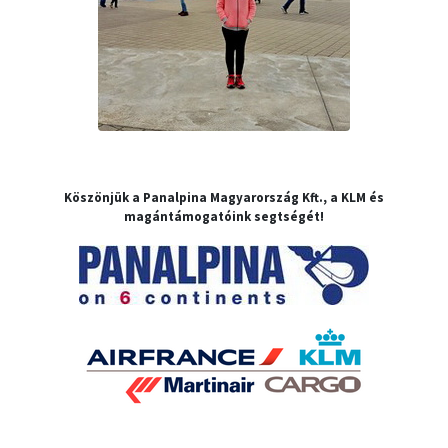
Köszönjük a Panalpina Magyarország Kft., a KLM és
magántámogatóink segtségét!