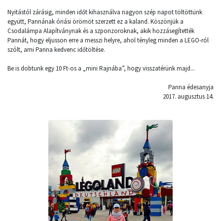
Nyitástól zárásig, minden időt kihasználva nagyon szép napot töltöttünk
együtt, Pannának óriási örömöt szerzett ez a kaland. Köszönjük a
Csodalámpa Alapítványnak és a szponzoroknak, akik hozzásegítették
Pannát, hogy eljusson erre a messzi helyre, ahol tényleg minden a LEGO-ról
szólt, ami Panna kedvenc időtöltése.
Be is dobtunk egy 10 Ft-os a „mini Rajnába”, hogy visszatérünk majd...
Panna édesanyja
2017. augusztus 14.