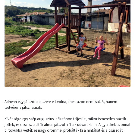
Adrienn egy játszóteret szeretett volna, mert azon nemcsak ő, hanem
testvérei is játszhatnak.
Kívánsága egy szép augusztusi délutánon teljesült, mikor ismeretlen bácsik
jöttek, és összeszerelték álmai játszóterét az udvarukban. A gyerekek azonnal
birtokukba vették és nagy örömmel próbálták ki a hintákat és a csúszdát.