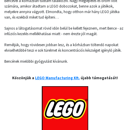
Bencével a kórházban tudtam találkozni. Nagy meglepetés és öröm volt
számára, amikor átadtam a LEGO dobozokat, benne azok a játékok,
melyekre annyira vágyott. Elmondta, hogy otthon már hány LEGO játéka
van, és ezekből miket tud építeni…
Sajnos a látogatásomat rövid időn belül be kellett fejeznem, mert Bence - az
infúziós kezelés mellékhatásai miatt - nem érezte jól magát.
Reméljük, hogy rövidesen jobban lesz, és a kórházban töltendő napokat
elviselhetőbbé teszi e sok türelmet és koncentrációs készséget igénylő játék.
Bencének mielőbbi gyógyulást kívánunk.
Köszönjük a
LEGO Manufacturing Kft.
újabb támogatását!