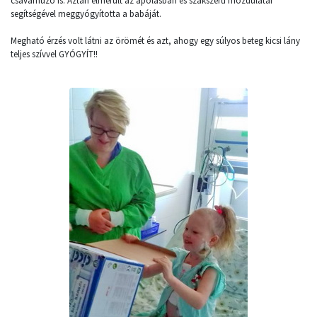
csavarhúzó is. Aztán elmerült az ápolásban és szakszerű mozdulatai
segítségével meggyógyította a babáját.
Megható érzés volt látni az örömét és azt, ahogy egy súlyos beteg kicsi lány
teljes szívvel GYÓGYÍT!!