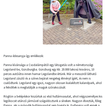
Panna édesanyja így emlékezik:
Panna kívánsága a Csodalámpától egy látogatás volt a németországi
Legoland-be, Günzburgba. Günzburg egy kb. 20.000 lakosú kisváros, 10
perces autóútra innen hamar Legolandbe értünk. Már a messziről látható
Legoland zászló és a színes bejárat rengeteg élményt ígért, és nem is
csalódtunk. Legoland egy igazi, nagyon okosan kialakított kalandpark, ahol
a felnőttek is megtalálják a maguk szórakozását.
Rögtön a belépéskor kiszúrtuk az első hullámvasutat, ahol négyszemélyes kis
legókocsit utánzó járművel száguldoztunk a síneken. Nagyon élveztük, főleg
Panna, aki a második hullámvasutat sem hagyta ki. Furfangos volt ennek a