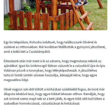
Egy kis településre, Rohodra indultunk, hogy találkozzunk Olivérrel és
szüleivel az otthonukban. Már korábban felállították a gyönyörű játszóteret,
amit a kisfiú kért a Csodalámpától.
Érkezésünk után már ment is ki az udvarra, hogy megmutassa nekünk az
ajándékot. Igazi kis örökmozgó! Bátran csúszott le a csúszdáról újra és újra.
Vidáman pózolt a toronyban, hogy lefényképezhessük. A játszótérhez
tartozó hintát szintén szívesen használja, édesapját kérve, hogy egyre
magasabbra lökje.
Olivér nagyon sok időt töltött a kórházban születésétől fogva, de most már
állapota lehetővé teszi, hogy egyre többet lehessen otthon. Reméljük, hogy
sok örömet szerez majd neki ez a kerti játék, és egyre több időt tud tölteni a
szabadban homokozással, csúszdázással és hintázással.