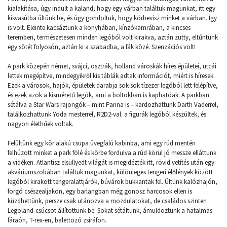
kialakítása, úgy indult a kaland, hogy egy várban találtuk magunkat, itt egy
kisvasútba ültünk be, és úgy gondoltuk, hogy körbevisz minket a várban. Így
is volt. Eleinte kacsáztunk a konyhában, kínzókamrában, a kincses
teremben, természetesen minden legóból volt kirakva, aztán zutty, eltűntünk
egy sötét folyosón, aztán ki a szabadba, a fák közé. Szenzációs volt!
A park közepén német, svájci, osztrák, holland városkák híres épületei, utcái
lettek megépítve, mindegyikről kis táblák adtak információt, miért is híresek.
Ezek a városok, hajók, épületek darabja sok-sok tízezer legóból lett felépítve,
és ezek azok a kisméretű legók, ami a boltokban is kaphatóak. A parkban
sétálva a Star Wars rajongók – mint Panna is – kardozhattunk Darth Vaderrel,
találkozhattunk Yoda mesterrel, R2D2-val. a figurák legóból készültek, és
nagyon élethűek voltak.
Felültünk egy kör alakú csupa üvegfalú kabinba, ami egy rúd mentén
felhúzott minket a park fölé és körbe fordulva a rúd körül jó messze elláttunk
a vidéken. Atlantisz elsüllyedt világát is megidézték itt, rövid vetítés után egy
akváriumszobában találtuk magunkat, különleges tengeri élőlények között
legóból kirakott tengeralattjárók, búvárok bukkantak fel. Ültünk kalózhajón,
forgó csészealjakon, egy barlangban még gonosz harcosok ellen is
küzdhettünk, persze csak utánozva a mozdulatokat, de családos szinten
Legoland-csúcsot állítottunk be. Sokat sétáltunk, ámuldoztunk a hatalmas
fáraón, T-rex-en, balettozó zsiráfon.