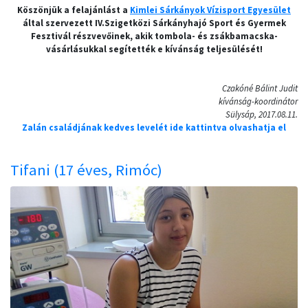
Köszönjük a felajánlást a
Kimlei Sárkányok Vízisport Egyesület
által szervezett IV.Szigetközi Sárkányhajó Sport és Gyermek
Fesztivál részvevőinek, akik tombola- és zsákbamacska-
vásárlásukkal segítették e kívánság teljesülését!
Czakóné Bálint Judit
kívánság-koordinátor
Sülysáp, 2017.08.11.
Zalán családjának kedves levelét ide kattintva olvashatja el
Tifani (17 éves, Rimóc)