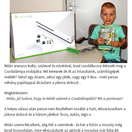
Milán aranyos kisfiú, szüleivel és nővérével, kissé csodálkozva érkezett meg a
Csodalámpa irodájába. Mit keresnek ők itt az íróasztalok, számítógépek
mellett? Sehol egy dzsinn, sehol egy játék, vagy egy X-Box - mert persze
néhány papírlappal álcáztam a jókora dobozt...
Megkérdeztem:
- Milán, jól tudom, hogy te kértél valamit a Csodalámpától? Mit is pontosan?
A helyes válasz után persze nem feszítettem tovább a húrt, elővarázsoltam a
jókora dobozt és a három játékot: focis, autós, lego-s.
Milán szeme felcsillant, alig hitt a szemének - és bár a fotón a mosoly még
kicsit bizonytalan, mire elbúcsúztunk az ajtónál a mosolya már fülig ért.