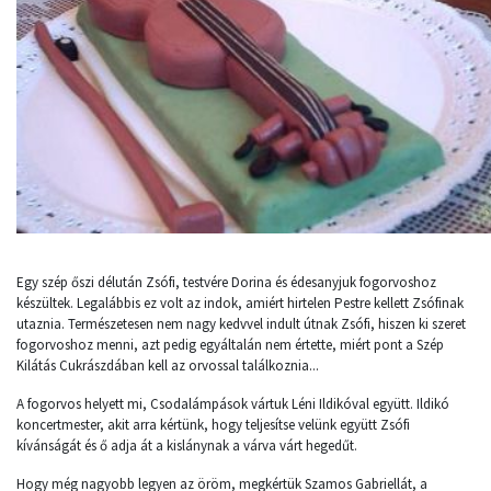
Egy szép őszi délután Zsófi, testvére Dorina és édesanyjuk fogorvoshoz
készültek. Legalábbis ez volt az indok, amiért hirtelen Pestre kellett Zsófinak
utaznia. Természetesen nem nagy kedvvel indult útnak Zsófi, hiszen ki szeret
fogorvoshoz menni, azt pedig egyáltalán nem értette, miért pont a Szép
Kilátás Cukrászdában kell az orvossal találkoznia...
A fogorvos helyett mi, Csodalámpások vártuk Léni Ildikóval együtt. Ildikó
koncertmester, akit arra kértünk, hogy teljesítse velünk együtt Zsófi
kívánságát és ő adja át a kislánynak a várva várt hegedűt.
Hogy még nagyobb legyen az öröm, megkértük Szamos Gabriellát, a