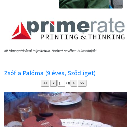
kft támogatásával teljesítettük. Norbert nevében is köszönjük!
Zsófia Palóma (9 éves, Sződliget)
/ 8