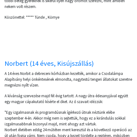
többi beteg gyereknek is sikerül ilyen nagy örömöt szerezni, mint amiben
nekem volt részem.
Köszönettel: ***** Tünde , Környe
Norbert (14 éves, Kisújszállás)
A 14 éves Norbit a debreceni kórházban kezelték, amikor a Csodalámpa
Alapítvány helyi önkéntesének elmondta, nagytestű tengeri állatokat szeretne
megnézni nyílt vízen.
A kívánság szervezése majd fél évig tartott. A nagy útra édesanyjával együtt
egy magyar cápakutató kísérte el őket. Az ő szavait idézzük:
"Egy izgalmasnak és programdúsnak ígérkező útnak néztünk elébe
szeptember 4-én. Akkor még nem is sejtettük, hogy ez a kirándulás sokkal
izgalmasabbnak bizonyul majd, mint ahogy azt vártuk.
Norbert életében eddig 24 műtéten ment keresztül és a következő operáció az
út után fogja várni. Nem csoda, hogy a kezeit tördelte a reptéren, miközben