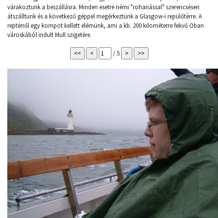
várakoztunk a beszállásra. Minden esetre némi "rohanással" szerencsésen
átszálltunk és a következő géppel megérkeztünk a Glasgow-i repülőtérre. A
reptérről egy kompot kellett elérnünk, ami a kb. 200 kilométerre fekvő Oban
városkából indult Mull szigetére.
/ 5