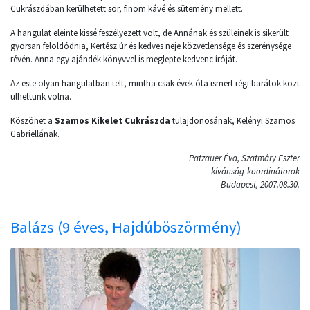
Cukrászdában kerülhetett sor, finom kávé és sütemény mellett.
A hangulat eleinte kissé feszélyezett volt, de Annának és szüleinek is sikerült
gyorsan feloldódnia, Kertész úr és kedves neje közvetlensége és szerénysége
révén. Anna egy ajándék könyvvel is meglepte kedvenc íróját.
Az este olyan hangulatban telt, mintha csak évek óta ismert régi barátok közt
ülhettünk volna.
Köszönet a
Szamos Kikelet Cukrászda
tulajdonosának, Kelényi Szamos
Gabriellának.
Patzauer Éva, Szatmáry Eszter
kívánság-koordinátorok
Budapest, 2007.08.30.
Balázs (9 éves, Hajdúböszörmény)