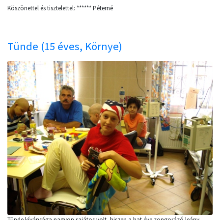
Köszönettel és tisztelettel: ****** Péterné
Tünde (15 éves, Környe)
Tünde kívánsága nagyon sajátos volt, hiszen a hat éve zongorázó leány