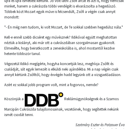
újra és újra ismétlést kértünk. Jó volt látni Zsófi arcát és azt is, hogy nemcsak
minket, hanem a cukrászda többi vendégét is elvarázsolta a hegedűszó.
Többek közt Mozart egyik műve is felcsendült, Zsófi a végén csak annyit
mondott:
"- Én még nem tudom, ki volt Mozart, de Te sokkal szebben hegedülsz nála."
Kell-e ennél szebb dicséret egy művésznek? Ildikóval együtt meghatottan
néztük a kislányt, aki már ott a cukrászdában szorgalmasan gyakorolt.
Elmesélte, hogy beiratkozott a zeneiskolába is, ahol mostantól kezdve
hetente többször tanul.
Végezetül Ildikó megígérte, hogyha koncertjük lesz, meghívja Zsófit és
családját, sőt egyik lemezét is elküldi neki ajándékba. Mi a nap végén csak
annyit kértünk Zsófitól, hogy évvégén hadd legyünk ott a vizsgaelőadáson.
Azért ez sokkal jobb program volt, mint a fogorvos, nemde?
Köszönjük a
Reklámügynökségnek és a Szamos
Marcipán Cukrászda tulajdonosainak, vezetőinek, hogy segítettek nekünk
ismét csodát tenni.
Szatmáry Eszter és Patzauer Éva