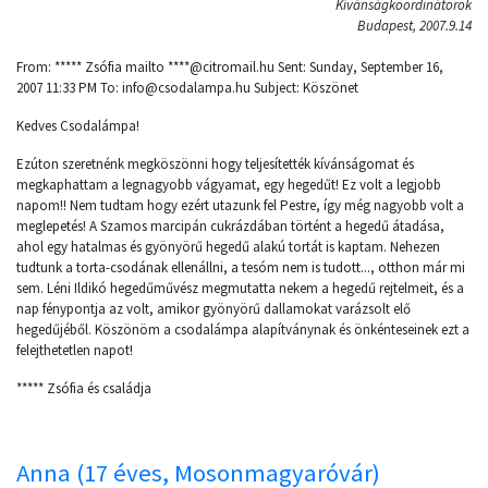
Kívánságkoordinátorok
Budapest, 2007.9.14
From: ***** Zsófia mailto ****@citromail.hu Sent: Sunday, September 16,
2007 11:33 PM To: info@csodalampa.hu Subject: Köszönet
Kedves Csodalámpa!
Ezúton szeretnénk megköszönni hogy teljesítették kívánságomat és
megkaphattam a legnagyobb vágyamat, egy hegedűt! Ez volt a legjobb
napom!! Nem tudtam hogy ezért utazunk fel Pestre, így még nagyobb volt a
meglepetés! A Szamos marcipán cukrázdában történt a hegedű átadása,
ahol egy hatalmas és gyönyörű hegedű alakú tortát is kaptam. Nehezen
tudtunk a torta-csodának ellenállni, a tesóm nem is tudott..., otthon már mi
sem. Léni Ildikó hegedűművész megmutatta nekem a hegedű rejtelmeit, és a
nap fénypontja az volt, amikor gyönyörű dallamokat varázsolt elő
hegedűjéből. Köszönöm a csodalámpa alapítványnak és önkénteseinek ezt a
felejthetetlen napot!
***** Zsófia és családja
Anna (17 éves, Mosonmagyaróvár)