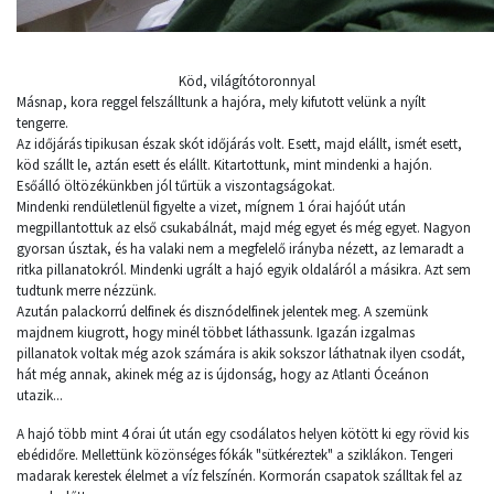
Köd, világítótoronnyal
Másnap, kora reggel felszálltunk a hajóra, mely kifutott velünk a nyílt
tengerre.
Az időjárás tipikusan észak skót időjárás volt. Esett, majd elállt, ismét esett,
köd szállt le, aztán esett és elállt. Kitartottunk, mint mindenki a hajón.
Esőálló öltözékünkben jól tűrtük a viszontagságokat.
Mindenki rendületlenül figyelte a vizet, mígnem 1 órai hajóút után
megpillantottuk az első csukabálnát, majd még egyet és még egyet. Nagyon
gyorsan úsztak, és ha valaki nem a megfelelő irányba nézett, az lemaradt a
ritka pillanatokról. Mindenki ugrált a hajó egyik oldaláról a másikra. Azt sem
tudtunk merre nézzünk.
Azután palackorrú delfinek és disznódelfinek jelentek meg. A szemünk
majdnem kiugrott, hogy minél többet láthassunk. Igazán izgalmas
pillanatok voltak még azok számára is akik sokszor láthatnak ilyen csodát,
hát még annak, akinek még az is újdonság, hogy az Atlanti Óceánon
utazik...
A hajó több mint 4 órai út után egy csodálatos helyen kötött ki egy rövid kis
ebédidőre. Mellettünk közönséges fókák "sütkéreztek" a sziklákon. Tengeri
madarak kerestek élelmet a víz felszínén. Kormorán csapatok szálltak fel az