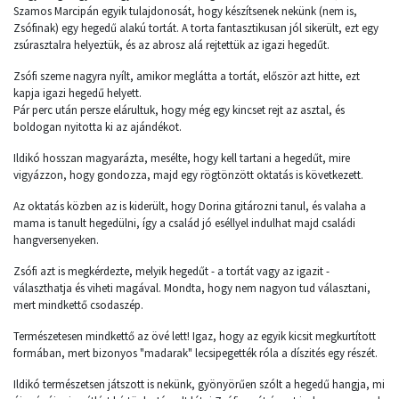
Szamos Marcipán egyik tulajdonosát, hogy készítsenek nekünk (nem is,
Zsófinak) egy hegedű alakú tortát. A torta fantasztikusan jól sikerült, ezt egy
zsúrasztalra helyeztük, és az abrosz alá rejtettük az igazi hegedűt.
Zsófi szeme nagyra nyílt, amikor meglátta a tortát, először azt hitte, ezt
kapja igazi hegedű helyett.
Pár perc után persze elárultuk, hogy még egy kincset rejt az asztal, és
boldogan nyitotta ki az ajándékot.
Ildikó hosszan magyarázta, mesélte, hogy kell tartani a hegedűt, mire
vigyázzon, hogy gondozza, majd egy rögtönzött oktatás is következett.
Az oktatás közben az is kiderült, hogy Dorina gitározni tanul, és valaha a
mama is tanult hegedülni, így a család jó eséllyel indulhat majd családi
hangversenyeken.
Zsófi azt is megkérdezte, melyik hegedűt - a tortát vagy az igazit -
választhatja és viheti magával. Mondta, hogy nem nagyon tud választani,
mert mindkettő csodaszép.
Természetesen mindkettő az övé lett! Igaz, hogy az egyik kicsit megkurtított
formában, mert bizonyos "madarak" lecsipegették róla a díszités egy részét.
Ildikó természetsen játszott is nekünk, gyönyörűen szólt a hegedű hangja, mi