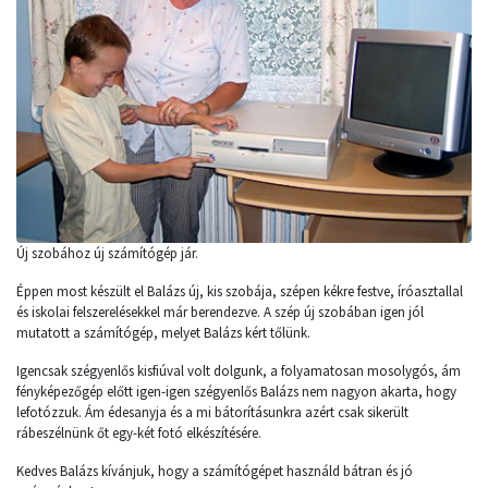
Új szobához új számítógép jár.
Éppen most készült el Balázs új, kis szobája, szépen kékre festve, íróasztallal
és iskolai felszerelésekkel már berendezve. A szép új szobában igen jól
mutatott a számítógép, melyet Balázs kért tőlünk.
Igencsak szégyenlős kisfiúval volt dolgunk, a folyamatosan mosolygós, ám
fényképezőgép előtt igen-igen szégyenlős Balázs nem nagyon akarta, hogy
lefotózzuk. Ám édesanyja és a mi bátorításunkra azért csak sikerült
rábeszélnünk őt egy-két fotó elkészítésére.
Kedves Balázs kívánjuk, hogy a számítógépet használd bátran és jó