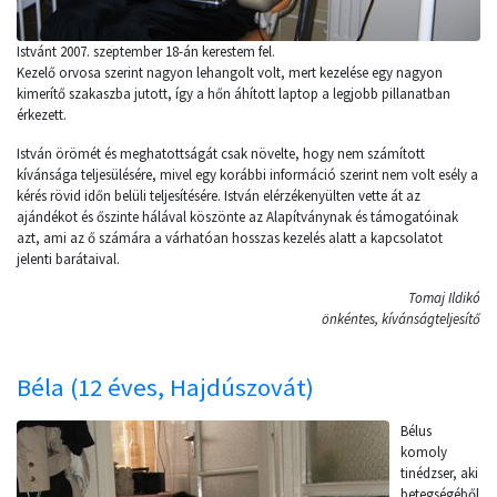
Istvánt 2007. szeptember 18-án kerestem fel.
Kezelő orvosa szerint nagyon lehangolt volt, mert kezelése egy nagyon
kimerítő szakaszba jutott, így a hőn áhított laptop a legjobb pillanatban
érkezett.
István örömét és meghatottságát csak növelte, hogy nem számított
kívánsága teljesülésére, mivel egy korábbi információ szerint nem volt esély a
kérés rövid időn belüli teljesítésére. István elérzékenyülten vette át az
ajándékot és őszinte hálával köszönte az Alapítványnak és támogatóinak
azt, ami az ő számára a várhatóan hosszas kezelés alatt a kapcsolatot
jelenti barátaival.
Tomaj Ildikó
önkéntes, kívánságteljesítő
Béla (12 éves, Hajdúszovát)
Bélus
komoly
tinédzser, aki
betegségéből