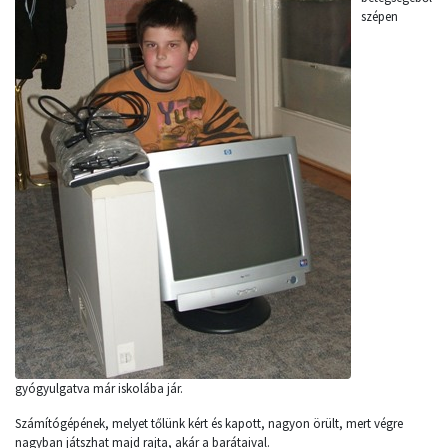
szépen
gyógyulgatva már iskolába jár.
Számítógépének, melyet tőlünk kért és kapott, nagyon örült, mert végre
nagyban játszhat majd rajta, akár a barátaival.