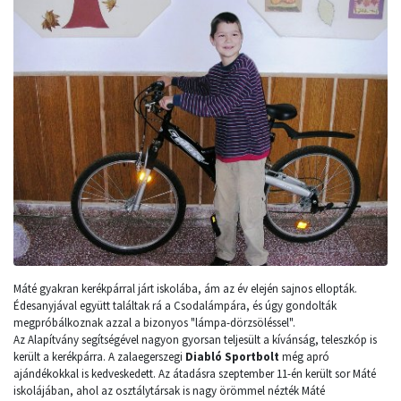
Máté gyakran kerékpárral járt iskolába, ám az év elején sajnos ellopták.
Édesanyjával együtt találtak rá a Csodalámpára, és úgy gondolták
megpróbálkoznak azzal a bizonyos "lámpa-dörzsöléssel".
Az Alapítvány segítségével nagyon gyorsan teljesült a kívánság, teleszkóp is
került a kerékpárra. A zalaegerszegi
Diabló Sportbolt
még apró
ajándékokkal is kedveskedett. Az átadásra szeptember 11-én került sor Máté
iskolájában, ahol az osztálytársak is nagy örömmel nézték Máté