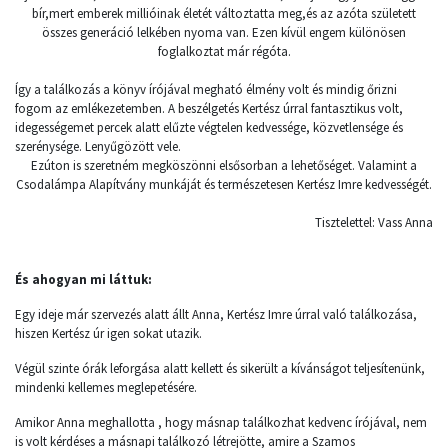
bír,mert emberek millióinak életét változtatta meg,és az azóta született
összes generáció lelkében nyoma van. Ezen kívül engem különösen
foglalkoztat már régóta.
Így a találkozás a könyv írójával megható élmény volt és mindig őrizni
fogom az emlékezetemben. A beszélgetés Kertész úrral fantasztikus volt,
idegességemet percek alatt elűzte végtelen kedvessége, közvetlensége és
szerénysége. Lenyűgözött vele.
Ezúton is szeretném megköszönni elsősorban a lehetőséget. Valamint a
Csodalámpa Alapítvány munkáját és természetesen Kertész Imre kedvességét.
Tisztelettel: Vass Anna
És ahogyan mi láttuk:
Egy ideje már szervezés alatt állt Anna, Kertész Imre úrral való találkozása,
hiszen Kertész úr igen sokat utazik.
Végül szinte órák leforgása alatt kellett és sikerült a kívánságot teljesítenünk,
mindenki kellemes meglepetésére.
Amikor Anna meghallotta , hogy másnap találkozhat kedvenc írójával, nem
is volt kérdéses a másnapi találkozó létrejötte, amire a Szamos