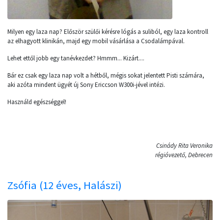
Milyen egy laza nap? Először szülői kérésre lógás a suliból, egy laza kontroll
az elhagyott klinikán, majd egy mobil vásárlása a Csodalámpával.
Lehet ettől jobb egy tanévkezdet? Hmmm... Kizárt....
Bár ez csak egy laza nap volt a hétből, mégis sokat jelentett Pisti számára,
aki azóta mindent ügyét új Sony Ericcson W300i-jével intézi.
Használd egészséggel!
Csinády Rita Veronika
régióvezető, Debrecen
Zsófia (12 éves, Halászi)