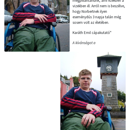
megpillantanunk, ami ezekben a
vizekben él. Arról nem is beszélve,
hogy Norbertnek ilyen
eseménydús 3 napja talán még
sosem volt az életében.
Karáth Emil cápakutató"
A kívánságot a