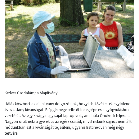
Kedves Csodalámpa Alapítvány!
Hálás köszönet az alapítvány dolgozóinak, hogy lehetővé tették egy kilenc
éves kislány kívánságát. Eléggé megviselte őt betegsége és a gyógyuláshoz
vezető út. Az egyik vágya egy saját laptop volt, ami hála Őnöknek teljesült.
Nagyon örült neki a gyerek és az egész család, mivel nekünk sajnos nem állt
módunkban ezt a kívánságát teljesíteni, ugyanis Bettinek van még négy
testvére.