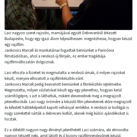
Laci nagyon szeret rajzolni, mamájával együtt Debrecenből érkezett
Budapestre, hogy egy igazi álom teljesülhessen: megnézhesse, hogyan készül
egy rajzfilm.
Jankovics Marcell és munkatársai fogadtak bennünket a Pannónia
filmstúdióban, ahol a rendező új filmjén, Az ember tragédiája
rajzfilmváltozatán dolgoznak.
Laci elhozta a füzeteit és megmutatta a rendező úrnak, ő milyen rajzokat
készít, menyire elhivatott a rajzfilmkészítés iránt.
Jankovics Marcell pedig beavatott bennünket a filmkészítés rejtelmeibe.
Megmutatta, milyen vázlatokat készít egy-egy jelenethez, hogyan kerül
számítógépre, s azt is láthattuk, miként elevenednek meg a megrajzolt
jelenetkockák. Laci nagy örömére a készülő film jeleneteinek előre megrajzolt
és kifestett háttérképeiből kapott néhányat emlékbe. A rendező úr kollégái is
nagy szeretettel várták a debreceni kisfiút, akinek még külön ajándékokat is
hoztak.
Ez a délelőtt nagyon nagy élményt jelenthetett Laci számára, aki elmondta:
nagyon tetszett neki, amit látott és ő bizony rajzfilmrendezőnek készül.