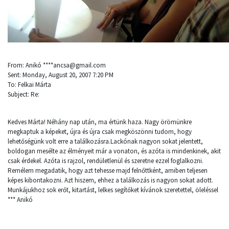
From: Anikó ****ancsa@gmail.com
Sent: Monday, August 20, 2007 7:20 PM
To: Felkai Márta
Subject: Re:
Kedves Márta! Néhány nap után, ma értünk haza. Nagy örömünkre
megkaptuk a képeket, újra és újra csak megköszönni tudom, hogy
lehetőségünk volt erre a találkozásra.Lackónak nagyon sokat jelentett,
boldogan mesélte az élményeit már a vonaton, és azóta is mindenkinek, akit
csak érdekel. Azóta is rajzol, rendületlenül és szeretne ezzel foglalkozni.
Remélem megadatik, hogy azt tehesse majd felnőttként, amiben teljesen
képes kibontakozni. Azt hiszem, ehhez a találkozás is nagyon sokat adott.
Munkájukhoz sok erőt, kitartást, lelkes segítőket kívánok szeretettel, öleléssel
*** Anikó