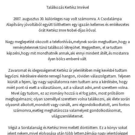
Találkozás Kertész Imrével
2007. augusztus 30. különleges nap volt számomra. A Csodalámpa
Alapítvány jóvoltából együtt tölthettem egy igazán kellemes és emlékezetes
órát Kertész Imre Nobel-díjas íróval.
Nagy meglepetést okozott a telefonhívás,melynek során megtudtam,hogy a
reménytelennek tűnő találkozó létrejöhet. Megijedtem, el se tudtam
képzelni,hogy mit mondhatnék annak,aki ennyi mindent átélt,és mostanra
ilyen bölcs emberré vált.
Zavaromat és idegességemet Kertész úr jelenlétében még kevésbé tudtam
legyőzni. Kérdéseire eleinte remegő hangon, röviden válaszolgattam. Teljesen
kiürült a fejem, így nagy sajnálatomra nem tudtam arra a kérdésére, hogy
miért pont rá esett a választásom, azt a választ adni,amit szerettem volna.
Mivel úgy tudom, ez az iromány hozzá is el fog jutni, most próbálom
megfogalmazni; olyan személlyel szerettem volna találkozni, aki élete során
olyasmit alkotott,mondott vagy csinált, ami elgondolkodtatott, ami fontos
számomra,esetleg meghatározza valamelyest gondolkodásomat,
világszemléletemet.
Végül a Sorstalanság és Kertész Imre mellett döntöttem. Ez a könyv sokat
jelent nekem,mivel elolvasása után több lettem,témája nagy jelentőséggel