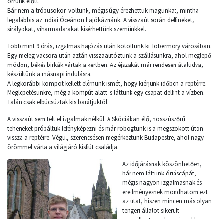
orrunk előtt.
Bár nem a trópusokon voltunk, mégis úgy érezhettük magunkat, mintha
legalábbis az Indiai Óceánon hajókáznánk. A visszaút során delfineket,
sirályokat, viharmadarakat kísérhettünk szemünkkel.
Több mint 9 órás, izgalmas hajózás után kötöttünk ki Tobermory városában.
Egy meleg vacsora után aztán visszaautóztunk a szállásunkra, ahol meglepő
módon, békés birkák vártak a kertben. Az éjszakát már rendesen átaludva,
készültünk a másnapi indulásra.
A legkorábbi kompot kellett elérnünk ismét, hogy kiérjünk időben a reptérre.
Meglepetésünkre, még a kompút alatt is láttunk egy csapat delfint a vízben.
Talán csak elbúcsúztak kis barátjuktól.
A visszaút sem telt el izgalmak nélkül. A Skóciában élő, hosszúszőrű
teheneket próbáltuk lefényképezni és már robogtunk is a megszokott úton
vissza a reptérre. Végül, szerencsésen megérkeztünk Budapestre, ahol nagy
örömmel várta a világjáró kisfiút családja.
Az időjárásnak köszönhetően,
bár nem láttunk óriáscápát,
mégis nagyon izgalmasnak és
eredményesnek mondhatom ezt
az utat, hiszen minden más olyan
tengeri állatot sikerült