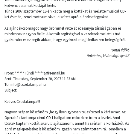
kedvenc dalainak kottáját kérte.
Tünde 2007 szeptember 18-án kapta meg a kottákat és mellette musical CD-
ket és más, zenei motivumokkal diszített apró ajándéktárgyakat.
Az ajándékcsomagot nagy örömmel vette át édesanyja társáságában és
mindennek nagyon örült. A kották segítségével a kezelések mellett is tud
gyakorolni és ez segíti abban, hogy egy kicsit megfeledkezzen betegségéről.
Tomaj Ildikó
önkéntes, kívánságteljesítő
From: ****** Tündi ******@freemail.hu
Sent: Thursday, September 20, 2007 11:33 AM
To: info@csodalampa.hu
Subject:
Kedves Csodalámpa!!!
Nagyon szépen köszönöm ,hogy ilyen gyorsan teljesítetted a kérésemet. Az
Operaház fantomja című CD-t hallgatom miközben írom a levelet. Amit
tőletek kaptam kottát sikerült lejátszanom, amint hazaértem a korházból. Az
apró meglepetéseket is köszönöm igazán nem számítottam rá. Remélem a