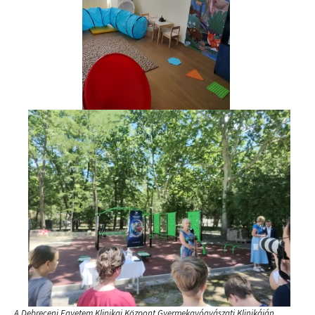
„A Debreceni Egyetem Klinikai Központ Gyermekgyógyászati Klinikáján