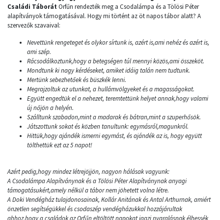
Családi Táborát
Orfűn rendezték meg a Csodalámpa és a Tölösi Péter
alapítványok támogatásával. Hogy mi történt az öt napos tábor alatt? A
szervezők szavaival:
Nevettünk rengeteget és olykor sírtunk is, azért is,ami nehéz és azért is,
ami szép.
Rácsodálkoztunk,hogy a betegségen túl mennyi közös,ami összeköt.
Mondtunk ki nagy kérdéseket, amiket idáig talán nem tudtunk.
Mertünk sebezhetőek és büszkék lenni.
Megrajzoltuk az utunkat, a hullámvölgyeket és a magasságokat.
Együtt engedtük el a nehezet, teremtettünk helyet annak,hogy valami
új nőjön a helyén.
Szálltunk szabadon,mint a madarak és bátran,mint a szuperhősök.
Játszottunk sokat és közben tanultunk: egymásról,magunkról.
Hittük,hogy ajándék ismerni egymást, és ajándék az is, hogy együtt
tölthettük ezt az 5 napot!
Azért pedig,hogy mindez létrejöjjön, nagyon hálásak vagyunk:
A Csodalámpa Alapítványnak és a Tölösi Péter Alapítványnak anyagi
támogatásukért,amely nélkül a tábor nem jöhetett volna létre.
A Doki Vendégház tulajdonosainak, Kollár Anitának és Antal Arthurnak, amiért
önzetlen segítségükkel és csodaszép vendégházukkal hozzájárultak
ahhoz,hogy a családok az Orfűn eltöltött napokat igazi nyaralásnak élhessék