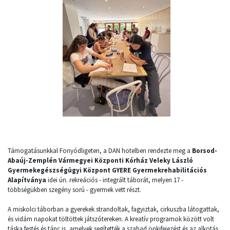
Támogatásunkkal Fonyódligeten, a DAN hotelben rendezte meg a
Borsod-
Abaúj-Zemplén Vármegyei Központi Kórház Veleky László
Gyermekegészségügyi Központ GYERE Gyermekrehabilitációs
Alapítványa
idei ún. rekreációs - integrált táborát, melyen 17 -
többségükben szegény sorú - gyermek vett részt.
A miskolci táborban a gyerekek strandoltak, fagyiztak, cirkuszba látogattak,
és vidám napokat töltöttek játszótereken. A kreatív programok között volt
táska festés és tánc is, amelyek segítették a szabad önkifejezést és az alkotás