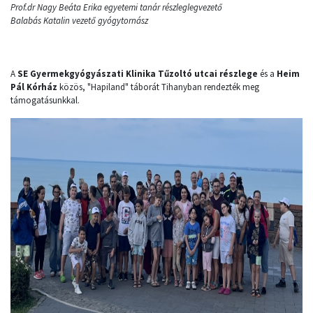
Prof.dr Nagy Beáta Erika egyetemi tanár részleglegvezető
Balabás Katalin vezető gyógytornász
A
SE Gyermekgyógyászati Klinika Tűzoltó utcai részlege
és a
Heim
Pál Kórház
közös, "Hapiland" táborát Tihanyban rendezték meg
támogatásunkkal.