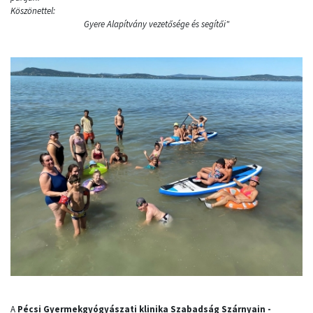
Köszönettel:
Gyere Alapítvány vezetősége és segítői"
A
Pécsi Gyermekgyógyászati klinika Szabadság Szárnyain -