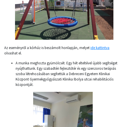
Az eseményről a kórház is beszámolt honlapján, melyet
ide kattintva
olvashat el.
A munka meghozta gyümölcsét. Egy hét elteltével újabb segítséget
nyújthattunk. Egy szabadtéri fejlesztőtér és egy szenzoros terápiás
szoba létrehozásában segítettük a Debreceni Egyetem Klinikai
Központ Gyermekgyógyászati Klinika Ibolya utcai rehabilitációs
központját.