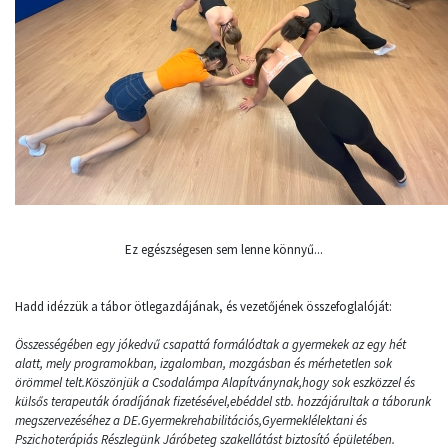
Ez egészségesen sem lenne könnyű...
Hadd idézzük a tábor ötlegazdájának, és vezetőjének összefoglalóját:
Összességében egy jókedvű csapattá formálódtak a gyermekek az egy hét
alatt, mely programokban, izgalomban, mozgásban és mérhetetlen sok
örömmel telt.Köszönjük a Csodalámpa Alapítványnak,hogy sok eszközzel és
külsős terapeuták óradíjának fizetésével,ebéddel stb. hozzájárultak a táborunk
megszervezéséhez a DE.Gyermekrehabilitációs,Gyermeklélektani és
Pszichoterápiás Részlegünk Járóbeteg szakellátást biztosító épületében.