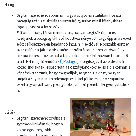
Hang
Segíteni szeretnénk abban is, hogy a súlyos és általában hosszú
betegség után az iskolába visszatérő gyereket minél könnyebben
fogadja vissza a közösség.
Előfordul, hogy társai nem tudják, hogyan segítsék őt, mihez
kezdjenek a betegség látható következményeivel, vagy éppen az ebéd
előtt szükségszerűen beadandó inzulin injekcióval. Rosszabb esetben
akár csúfolhatják is a visszatérő osztálytársat, hiszen valószínűleg
lemaradt társaihoz képest a tanulásban a sok kórházban töltött idő
alatt. Ezt megelőzendő az
ÚjPedagógia
segítségével az érdeklődő
középiskoláknak, elsősorban az osztályfőnököknek és a diákoknak is
képzéseket tartunk, hogy meghallják, megtanulják azt, hogyan
tudják az ilyen nem mindennapi eseteket jól kezelni, hozzájárulva
ezzel a gyógyult vagy gyógyulófélben lévő gyerek lelki gyógyuláshoz
is.
Játék
Segíteni szeretnénk továbbá a
gyermekklinikáknak, hogy a
kis betegek még jobb
körülmények között nyerjék