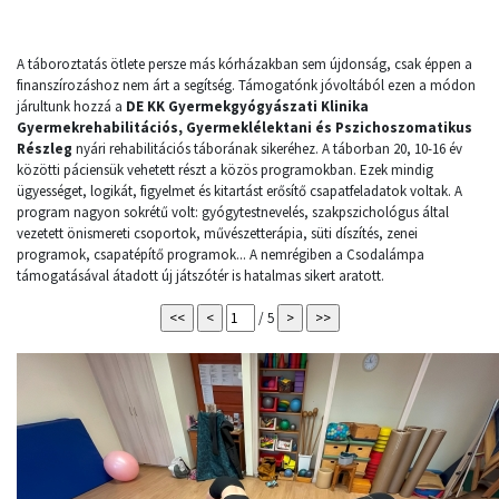
A táboroztatás ötlete persze más kórházakban sem újdonság, csak éppen a
finanszírozáshoz nem árt a segítség. Támogatónk jóvoltából ezen a módon
járultunk hozzá a
DE KK Gyermekgyógyászati Klinika
Gyermekrehabilitációs, Gyermeklélektani és Pszichoszomatikus
Részleg
nyári rehabilitációs táborának sikeréhez. A táborban 20, 10-16 év
közötti páciensük vehetett részt a közös programokban. Ezek mindig
ügyességet, logikát, figyelmet és kitartást erősítő csapatfeladatok voltak. A
program nagyon sokrétű volt: gyógytestnevelés, szakpszichológus által
vezetett önismereti csoportok, művészetterápia, süti díszítés, zenei
programok, csapatépítő programok... A nemrégiben a Csodalámpa
támogatásával átadott új játszótér is hatalmas sikert aratott.
/ 5