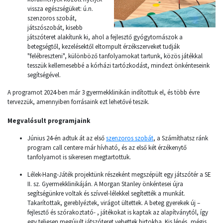
vissza egészségüket: ú.n.
szenzoros szobát,
játszószobát, kisebb
játszóteret alakítunk ki, ahol a fejlesztő gyógytornászok a
betegségtől, kezelésektől eltompult érzékszerveket tudják
"felébreszteni", különböző tanfolyamokat tartunk, közös játékkal
tesszük kellemesebbé a kórházi tartózkodást, mindezt önkénteseink
segítségével.
A programot 2024-ben már 3 gyermekklinikán indítottuk el, és több évre
tervezzük, amennyiben forrásaink ezt lehetővé teszik.
Megvalósult programjaink
Június 24-én adtuk át az első
szenzoros szobát
, a Számíthatsz ránk
program call centere már hívható, és az első két érzékenytő
tanfolyamot is sikeresen megtartottuk.
Lélek-Hang-Játék projektünk részeként megszépült egy játszótér a SE
II. sz. Gyermekklinikáján. A Morgan Stanley önkéntesei újra
segítségünkre voltak és szívvel-lélekkel segítették a munkát.
Takarítottak, gereblyéztek, virágot ültettek. A beteg gyerekek új –
fejlesztő és szórakoztató- , játékokat is kaptak az alapítványtól, így
egy teljesen megújult játszóteret vehettek birtokba. Kis lépés, mégis