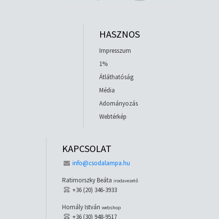
HASZNOS
Impresszum
1%
Átláthatóság
Média
Adományozás
Webtérkép
KAPCSOLAT
info@csodalampa.hu
Ratimorszky Beáta
irodavezető
+36 (20) 346-3933
Homály István
webshop
+36 (30) 948-9517