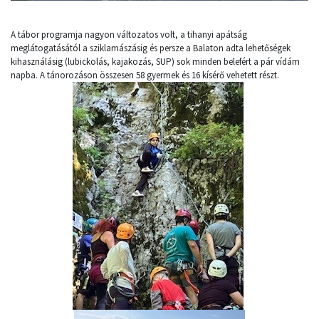
A tábor programja nagyon változatos volt, a tihanyi apátság
meglátogatásától a sziklamászásig és persze a Balaton adta lehetőségek
kihasználásig (lubickolás, kajakozás, SUP) sok minden belefért a pár vídám
napba. A tánorozáson összesen 58 gyermek és 16 kísérő vehetett részt.