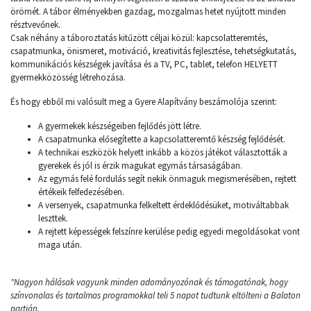
örömét. A tábor élményekben gazdag, mozgalmas hetet nyújtott minden
résztvevőnek.
Csak néhány a táboroztatás kitűzött céljai közül: kapcsolatteremtés,
csapatmunka, önismeret, motiváció, kreativitás fejlesztése, tehetségkutatás,
kommunikációs készségek javítása és a TV, PC, tablet, telefon HELYETT
gyermekközösség létrehozása.
És hogy ebből mi valósult meg a Gyere Alapítvány beszámolója szerint:
A gyermekek készségeiben fejlődés jött létre.
A csapatmunka elősegítette a kapcsolatteremtő készség fejlődését.
A technikai eszközök helyett inkább a közös játékot választották a
gyerekek és jól is érzik magukat egymás társaságában.
Az egymás felé fordulás segít nekik önmaguk megismerésében, rejtett
értékeik felfedezésében.
A versenyek, csapatmunka felkeltett érdeklődésüket, motiváltabbak
leszttek.
A rejtett képességek felszínre kerülése pedig egyedi megoldásokat vont
maga után.
"Nagyon hálásak vagyunk minden adományozónak és támogatónak, hogy
színvonalas és tartalmas programokkal teli 5 napot tudtunk eltölteni a Balaton
partján.