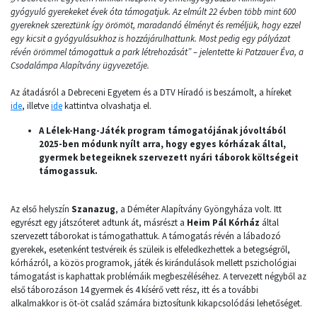
gyógyuló gyerekeket évek óta támogatjuk. Az elmúlt 22 évben több mint 600
gyereknek szereztünk így örömöt, maradandó élményt és reméljük, hogy ezzel
egy kicsit a gyógyulásukhoz is hozzájárulhattunk. Most pedig egy pályázat
révén örömmel támogattuk a park létrehozását” – jelentette ki Patzauer Éva, a
Csodalámpa Alapítvány ügyvezetője.
Az átadásról a Debreceni Egyetem és a DTV Híradó is beszámolt, a híreket
ide
, illetve
ide
kattintva olvashatja el.
A Lélek-Hang-Játék program támogatójának jóvoltából
2025-ben módunk nyílt arra, hogy egyes kórházak által,
gyermek betegeiknek szervezett nyári táborok költségeit
támogassuk.
Az első helyszín
Szanazug
, a Déméter Alapítvány Gyöngyháza volt. Itt
egyrészt egy játszóteret adtunk át, másrészt a
Heim Pál Kórház
által
szervezett táborokat is támogathattuk. A támogatás révén a lábadozó
gyerekek, esetenként testvéreik és szüleik is elfeledkezhettek a betegségről,
kórházról, a közös programok, játék és kirándulások mellett pszichológiai
támogatást is kaphattak problémáik megbeszéléséhez. A tervezett négyből az
első táborozáson 14 gyermek és 4 kísérő vett rész, itt és a további
alkalmakkor is öt-öt család számára biztosítunk kikapcsolódási lehetőséget.