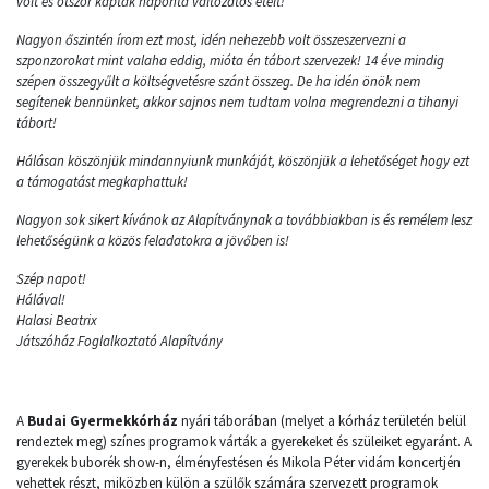
volt és ötször kaptak naponta változatos ételt!
Nagyon őszintén írom ezt most, idén nehezebb volt összeszervezni a
szponzorokat mint valaha eddig, mióta én tábort szervezek! 14 éve mindig
szépen összegyűlt a költségvetésre szánt összeg. De ha idén önök nem
segítenek bennünket, akkor sajnos nem tudtam volna megrendezni a tihanyi
tábort!
Hálásan köszönjük mindannyiunk munkáját, köszönjük a lehetőséget hogy ezt
a támogatást megkaphattuk!
Nagyon sok sikert kívánok az Alapítványnak a továbbiakban is és remélem lesz
lehetőségünk a közös feladatokra a jövőben is!
Szép napot!
Hálával!
Halasi Beatrix
Játszóház Foglalkoztató Alapîtvány
A
Budai Gyermekkórház
nyári táborában (melyet a kórház területén belül
rendeztek meg) színes programok várták a gyerekeket és szüleiket egyaránt. A
gyerekek buborék show-n, élményfestésen és Mikola Péter vidám koncertjén
vehettek részt, miközben külön a szülők számára szervezett programok