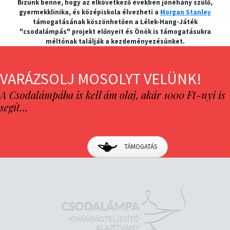
Bízunk benne, hogy az elkövetkező években jónéhány szülő,
gyermekklinika, és középiskola élvezheti a
Morgan Stanley
támogatásának köszönhetően a Lélek-Hang-Játék
"csodalámpás" projekt előnyeit és Önök is támogatásukra
méltónak találják a kezdeményezésünket.
VARÁZSOLJ MOSOLYT VELÜNK!
A Csodalámpába is kell ám olaj, akár 1000 Ft-nyi is
segít…
TÁMOGATÁS