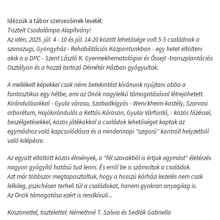
Idézzük a tábor szervezőinek levelét:
Tisztelt Csodalámpa Alapítvány!
Az idén, 2025. júl. 4 - 10 és júl. 14-20 között lehetősége volt 5-5 családnak a
szanazugi, Gyöngyház - Rehabilitációs Központunkban - egy hetet eltölteni
akik a a DPC - Szent László K. Gyermekhematológiai és Őssejt -transzplantációs
Osztályon és a hozzá tartozó Démétér Házban gyógyultak.
A mellékelt képekkel csak némi betekintést kívánunk nyújtani abba a
fantasztikus egy hétbe, ami az Önök nagylelkű támogatásával létrejöhetett.
Kirándulásokkal - Gyula városa, Szabadkígyós - Wenckheim-kastély, Szarvasi
arborétum, Hajókirándulás a Kettős-Kőrösön, Gyulai Várfürdő, - közös főzéssel,
beszélgetésekkel, közös játékokkal a családok lehetőséget kaptak az
egymáshoz való kapcsolódásra és a mindennapi "szigorú" kontroll helyzetből
való kilépésre.
Az együtt eltöltött közös élmények, a "fél szavakból is értjük egymást" életérzés
nagyon gyógyító hatású tud lenni. És erről be is számoltak a családok.
Azt már többször megtapasztaltuk, hogy a hosszú kórházi kezelés nem csak
lelkileg, pszichésen terheli túl a családokat, hanem gyakran anyagilag is.
Az Önök támogatása ezért is rendkívüli...
Köszönettel, tisztelettel: Némethné T. Szilvia és Sedlák Gabriella