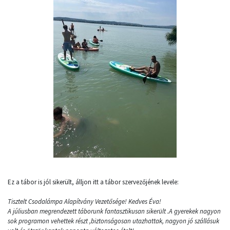
Ez a tábor is jól sikerült, álljon itt a tábor szervezőjének levele:
Tisztelt Csodalámpa Alapítvány Vezetősége! Kedves Éva!
A júliusban megrendezett táborunk fantasztikusan sikerült .A gyerekek nagyon
sok programon vehettek részt ,biztonságosan utazhattak, nagyon jó szállásuk