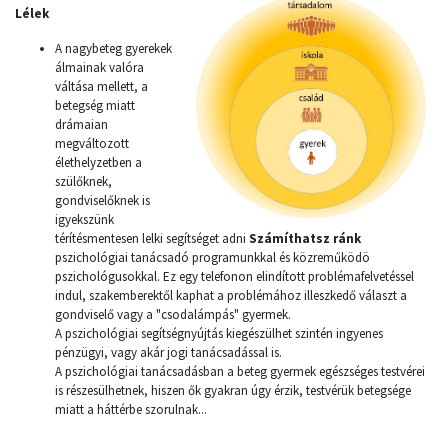
Lélek
A nagybeteg gyerekek
álmainak valóra
váltása mellett, a
betegség miatt
drámaian
megváltozott
élethelyzetben a
szülőknek,
gondviselőknek is
igyekszünk
térítésmentesen lelki segítséget adni
Számíthatsz ránk
pszichológiai tanácsadó programunkkal és közreműködö
pszichológusokkal. Ez egy telefonon elindított problémafelvetéssel
indul, szakemberektől kaphat a problémához illeszkedő választ a
gondviselő vagy a "csodalámpás" gyermek.
A pszichológiai segítségnyújtás kiegészülhet szintén ingyenes
pénzügyi, vagy akár jogi tanácsadással is.
A pszichológiai tanácsadásban a beteg gyermek egészséges testvérei
is részesülhetnek, hiszen ők gyakran úgy érzik, testvérük betegsége
miatt a háttérbe szorulnak...