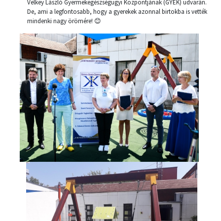
Velkey László Gyermekegészségügyi Központjának (GYEK) udvarán.
De, ami a legfontosabb, hogy a gyerekek azonnal birtokba is vették
mindenki nagy örömére! 😊