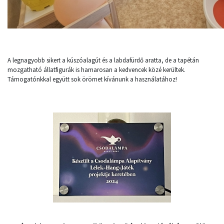
A legnagyobb sikert a kúszóalagút és a labdafürdő aratta, de a tapétán
mozgatható állatfigurák is hamarosan a kedvencek közé kerültek.
Támogatónkkal együtt sok örömet kívánunk a használatához!