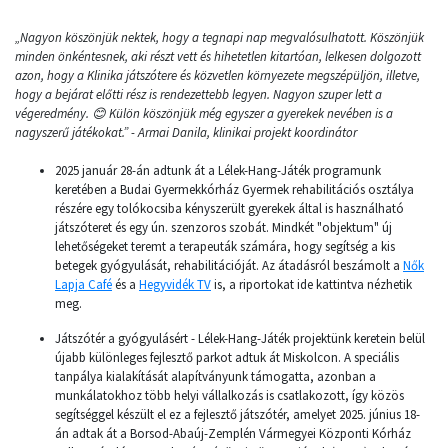
„Nagyon köszönjük nektek, hogy a tegnapi nap megvalósulhatott. Köszönjük
minden önkéntesnek, aki részt vett és hihetetlen kitartóan, lelkesen dolgozott
azon, hogy a Klinika játszótere és közvetlen környezete megszépüljön, illetve,
hogy a bejárat előtti rész is rendezettebb legyen. Nagyon szuper lett a
végeredmény. 😊 Külön köszönjük még egyszer a gyerekek nevében is a
nagyszerű játékokat.” - Armai Danila, klinikai projekt koordinátor
2025 január 28-án adtunk át a Lélek-Hang-Játék programunk
keretében a Budai Gyermekkórház Gyermek rehabilitációs osztálya
részére egy tolókocsiba kényszerült gyerekek által is használható
játszóteret és egy ún. szenzoros szobát. Mindkét "objektum" új
lehetőségeket teremt a terapeuták számára, hogy segítség a kis
betegek gyógyulását, rehabilitációját. Az átadásról beszámolt a
Nők
Lapja Café
és a
Hegyvidék TV
is, a riportokat ide kattintva nézhetik
meg.
Játszótér a gyógyulásért - Lélek-Hang-Játék projektünk keretein belül
újabb különleges fejlesztő parkot adtuk át Miskolcon. A speciális
tanpálya kialakítását alapítványunk támogatta, azonban a
munkálatokhoz több helyi vállalkozás is csatlakozott, így közös
segítséggel készült el ez a fejlesztő játszótér, amelyet 2025. június 18-
án adtak át a Borsod-Abaúj-Zemplén Vármegyei Központi Kórház