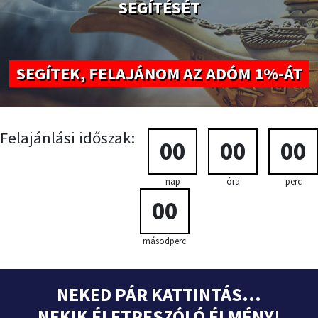
SEGÍTÉSÉT
SEGÍTEK, FELAJÁNOM AZ ADÓM 1%-ÁT
Felajánlási időszak:
00
00
00
nap
óra
perc
00
másodperc
NEKED PÁR KATTINTÁS...
NEKIK ÉLETRESZÓLÓ ÉLMÉNY!