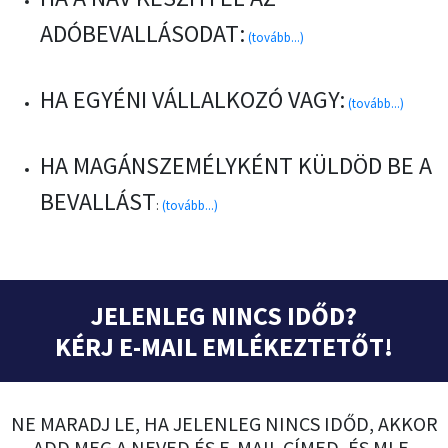
ADÓBEVALLÁSODAT:
(tovább...)
HA EGYÉNI VÁLLALKOZÓ VAGY:
(tovább...)
HA MAGÁNSZEMÉLYKÉNT KÜLDÖD BE A
BEVALLÁST
:
(tovább...)
JELENLEG NINCS IDŐD?
KÉRJ E-MAIL EMLÉKEZTETŐT!
NE MARADJ LE, HA JELENLEG NINCS IDŐD, AKKOR
ADD MEG A NEVED ÉS E-MAIL CÍMED, ÉS MI E-