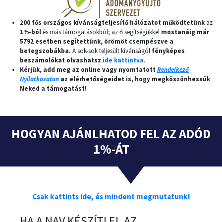
200 fős országos kívánságteljesítő hálózatot működtetünk
az
1%-ból
és más támogatásokból; az ő segítségükkel
mostanáig már
5792 esetben segítettünk, örömöt csempészve a
betegszobákba.
A sok-sok teljesült kívánságól
fényképes
beszámolókat olvashatsz
ide kattintva
.
Kérjük, add meg az online vagy nyomtatott
Rendelkező
Nyilatkozaton
az elérhetőségeidet is, hogy megköszönhessük
Neked a támogatást!
HOGYAN AJÁNLHATOD FEL AZ ADÓD
1%-ÁT
Csak kattints ide, és mindent megmutatunk!
HA A NAV KÉSZÍTI EL AZ