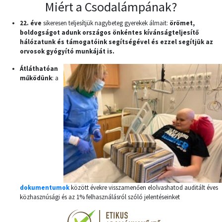
Miért a Csodalámpának?
22. éve
sikeresen teljesítjük nagybeteg gyerekek álmait:
örömet,
boldogságot adunk országos önkéntes kívánságteljesítő
hálózatunk és támogatóink segítségével és ezzel segítjük az
orvosok gyógyító munkáját is.
Átláthatóan
működünk
: a
dokumentumok
között évekre visszamenően elolvashatod auditált éves
közhasznúsági és az 1% felhasználásról szóló jelentéseinket