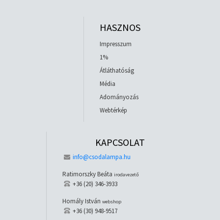
HASZNOS
Impresszum
1%
Átláthatóság
Média
Adományozás
Webtérkép
KAPCSOLAT
info@csodalampa.hu
Ratimorszky Beáta
irodavezető
+36 (20) 346-3933
Homály István
webshop
+36 (30) 948-9517