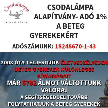
CSODALÁMPA
ALAPÍTVÁNY- ADÓ 1%
A BETEG
GYEREKEKÉRT
ADÓSZÁMUNK:
18248670-1-43
2003 ÓTA TELJESÍTJÜK
ÉLETVESZÉLYESEN
BETEG GYEREKEK KÜLÖNLEGES
KÍVÁNSÁGAIT
MÁR
5792
ÁLMOT VÁLTOTTUNK
VALÓRA!
A SEGÍTSÉGEDDEL TOVÁBB
FOLYTATHATJUK A BETEG GYEREKEK