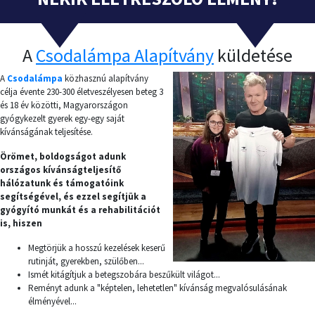
A
Csodalámpa Alapítvány
küldetése
A
Csodalámpa
közhasznú alapítvány
célja évente 230-300 életveszélyesen beteg 3
és 18 év közötti, Magyarországon
gyógykezelt gyerek egy-egy saját
kívánságának teljesítése.
Örömet, boldogságot adunk
országos kívánságteljesítő
hálózatunk és támogatóink
segítségével, és ezzel segítjük a
gyógyító munkát és a rehabilitációt
is, hiszen
Megtörjük a hosszú kezelések keserű
rutinját, gyerekben, szülőben...
Ismét kitágítjuk a betegszobára beszűkült világot...
Reményt adunk a "képtelen, lehetetlen" kívánság megvalósulásának
élményével...