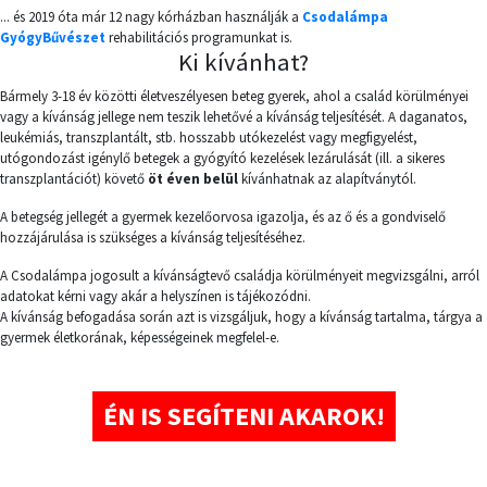
... és 2019 óta már 12 nagy kórházban használják a
Csodalámpa
GyógyBűvészet
rehabilitációs programunkat is.
Ki kívánhat?
Bármely 3-18 év közötti életveszélyesen beteg gyerek, ahol a család körülményei
vagy a kívánság jellege nem teszik lehetővé a kívánság teljesítését. A daganatos,
leukémiás, transzplantált, stb. hosszabb utókezelést vagy megfigyelést,
utógondozást igénylő betegek a gyógyító kezelések lezárulását (ill. a sikeres
transzplantációt) követő
öt éven belül
kívánhatnak az alapítványtól.
A betegség jellegét a gyermek kezelőorvosa igazolja, és az ő és a gondviselő
hozzájárulása is szükséges a kívánság teljesítéséhez.
A Csodalámpa jogosult a kívánságtevő családja körülményeit megvizsgálni, arról
adatokat kérni vagy akár a helyszínen is tájékozódni.
A kívánság befogadása során azt is vizsgáljuk, hogy a kívánság tartalma, tárgya a
gyermek életkorának, képességeinek megfelel-e.
ÉN IS SEGÍTENI AKAROK!