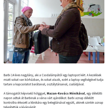
Barbi 14 éves nagylány, aki a Csodalámpától egy laptopot kért. A kezelések
miatt sokat van kórházban, és sokat utazik, ezért a laptop segítségével tudja
tartani a kapcsolatot barátaival, osztálytársaival, családjával.
A támogatót képviselő hölggyel,
Mazan-Kovács Mónikával
, egy délelőtti
napon adtuk át Barbinak a várva várt ajándékot. Barbi aznap délelőtt
kontrollra érkezett a klinikára egy betegtársával együtt, akinek szintén aznap
teljesítettük a kívánságát.