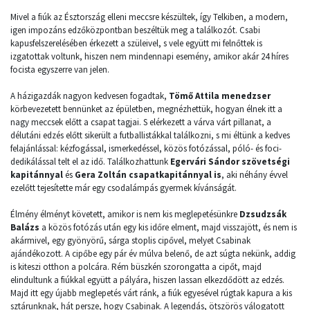
Mivel a fiúk az Észtország elleni meccsre készültek, így Telkiben, a modern,
igen impozáns edzőközpontban beszéltük meg a találkozót. Csabi
kapusfelszerelésében érkezett a szüleivel, s vele együtt mi felnőttek is
izgatottak voltunk, hiszen nem mindennapi esemény, amikor akár 24 híres
focista egyszerre van jelen.
A házigazdák nagyon kedvesen fogadtak,
Tömő Attila menedzser
körbevezetett bennünket az épületben, megnézhettük, hogyan élnek itt a
nagy meccsek előtt a csapat tagjai. S elérkezett a várva várt pillanat, a
délutáni edzés előtt sikerült a futballistákkal találkozni, s mi éltünk a kedves
felajánlással: kézfogással, ismerkedéssel, közös fotózással, póló- és foci-
dedikálással telt el az idő. Találkozhattunk
Egervári Sándor szövetségi
kapitánnyal
és
Gera Zoltán csapatkapitánnyal is
, aki néhány évvel
ezelőtt tejesítette már egy csodalámpás gyermek kívánságát.
Élmény élményt követett, amikor is nem kis meglepetésünkre
Dzsudzsák
Balázs
a közös fotózás után egy kis időre elment, majd visszajött, és nem is
akármivel, egy gyönyörű, sárga stoplis cipővel, melyet Csabinak
ajándékozott. A cipőbe egy pár év múlva belenő, de azt súgta nekünk, addig
is kiteszi otthon a polcára. Rém büszkén szorongatta a cipőt, majd
elindultunk a fiúkkal együtt a pályára, hiszen lassan elkezdődött az edzés.
Majd itt egy újabb meglepetés várt ránk, a fiúk egyesével rúgtak kapura a kis
sztárunknak, hát persze, hogy Csabinak. A legendás, ötszörös válogatott