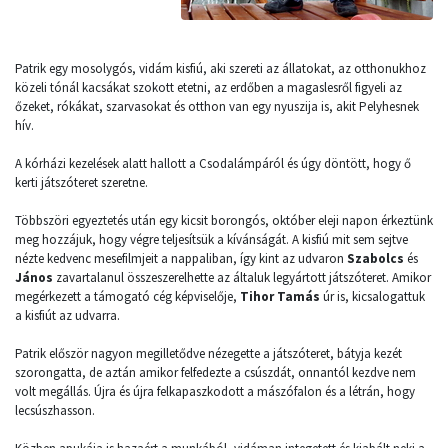
Patrik egy mosolygós, vidám kisfiú, aki szereti az állatokat, az otthonukhoz
közeli tónál kacsákat szokott etetni, az erdőben a magaslesről figyeli az
őzeket, rókákat, szarvasokat és otthon van egy nyuszija is, akit Pelyhesnek
hív.
A kórházi kezelések alatt hallott a Csodalámpáról és úgy döntött, hogy ő
kerti játszóteret szeretne.
Többszöri egyeztetés után egy kicsit borongós, október eleji napon érkeztünk
meg hozzájuk, hogy végre teljesítsük a kívánságát. A kisfiú mit sem sejtve
nézte kedvenc mesefilmjeit a nappaliban, így kint az udvaron
Szabolcs
és
János
zavartalanul összeszerelhette az általuk legyártott játszóteret. Amikor
megérkezett a támogató cég képviselője,
Tihor Tamás
úr is, kicsalogattuk
a kisfiút az udvarra.
Patrik először nagyon megilletődve nézegette a játszóteret, bátyja kezét
szorongatta, de aztán amikor felfedezte a csúszdát, onnantól kezdve nem
volt megállás. Újra és újra felkapaszkodott a mászófalon és a létrán, hogy
lecsúszhasson.