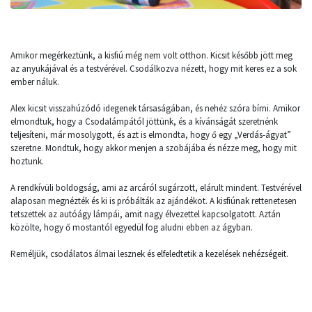
Amikor megérkeztünk, a kisfiú még nem volt otthon. Kicsit később jött meg
az anyukájával és a testvérével. Csodálkozva nézett, hogy mit keres ez a sok
ember náluk.
Alex kicsit visszahúzódó idegenek társaságában, és nehéz szóra bírni. Amikor
elmondtuk, hogy a Csodalámpától jöttünk, és a kívánságát szeretnénk
teljesíteni, már mosolygott, és azt is elmondta, hogy ő egy „Verdás-ágyat”
szeretne. Mondtuk, hogy akkor menjen a szobájába és nézze meg, hogy mit
hoztunk.
A rendkívüli boldogság, ami az arcáról sugárzott, elárult mindent. Testvérével
alaposan megnézték és ki is próbálták az ajándékot. A kisfiúnak rettenetesen
tetszettek az autóágy lámpái, amit nagy élvezettel kapcsolgatott. Aztán
közölte, hogy ő mostantól egyedül fog aludni ebben az ágyban.
Reméljük, csodálatos álmai lesznek és elfeledtetik a kezelések nehézségeit.