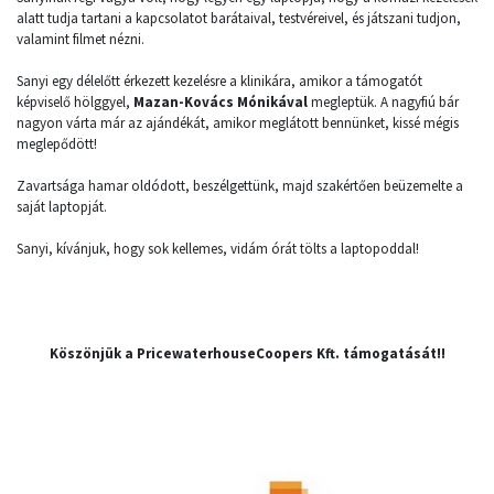
alatt tudja tartani a kapcsolatot barátaival, testvéreivel, és játszani tudjon,
valamint filmet nézni.
Sanyi egy délelőtt érkezett kezelésre a klinikára, amikor a támogatót
képviselő hölggyel,
Mazan-Kovács Mónikával
megleptük. A nagyfiú bár
nagyon várta már az ajándékát, amikor meglátott bennünket, kissé mégis
meglepődött!
Zavartsága hamar oldódott, beszélgettünk, majd szakértően beüzemelte a
saját laptopját.
Sanyi, kívánjuk, hogy sok kellemes, vidám órát tölts a laptopoddal!
Köszönjük a PricewaterhouseCoopers Kft. támogatását!!