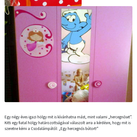
Egy négy éves igazi hölgy mit is kívánhatna mást, mint valami „hercegnőset”.
Kitti egy fiatal hölgy határozottságával válaszolt arra a kérdésre, hogy mit is
szeretne kérni a Csodalámpától: „Egy hercegnős bútort!”