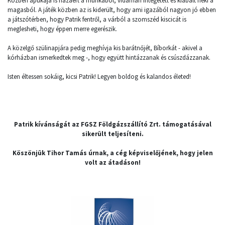
Közben apukája is hazaért a munkából, vidáman integetett és kiabált neki a
magasból. A játék közben az is kiderült, hogy ami igazából nagyon jó ebben
a játszótérben, hogy Patrik fentről, a várból a szomszéd kiscicát is
meglesheti, hogy éppen merre egerészik.
A közelgő szülinapjára pedig meghívja kis barátnőjét, Bíborkát - akivel a
kórházban ismerkedtek meg -, hogy együtt hintázzanak és csúszdázzanak.
Isten éltessen sokáig, kicsi Patrik! Legyen boldog és kalandos életed!
Patrik kívánságát az FGSZ Földgázszállító Zrt. támogatásával
sikerült teljesíteni.
Köszönjük Tihor Tamás úrnak, a cég képviselőjének, hogy jelen
volt az átadáson!