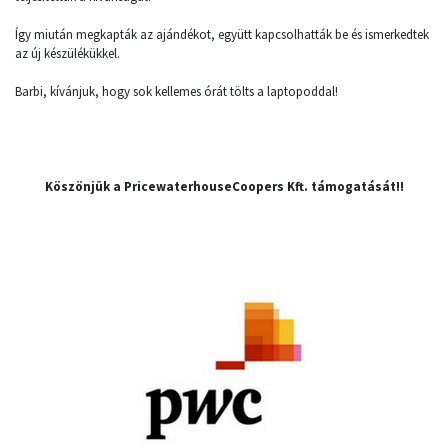
Így miután megkapták az ajándékot, együtt kapcsolhatták be és ismerkedtek
az új készülékükkel.
Barbi, kívánjuk, hogy sok kellemes órát tölts a laptopoddal!
Köszönjük a PricewaterhouseCoopers Kft. támogatását!!