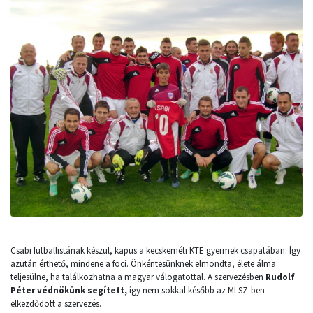
Csabi futballistának készül, kapus a kecskeméti KTE gyermek csapatában. Így
azután érthető, mindene a foci. Önkéntesünknek elmondta, élete álma
teljesülne, ha találkozhatna a magyar válogatottal. A szervezésben
Rudolf
Péter védnökünk segített,
így nem sokkal később az MLSZ-ben
elkezdődött a szervezés.