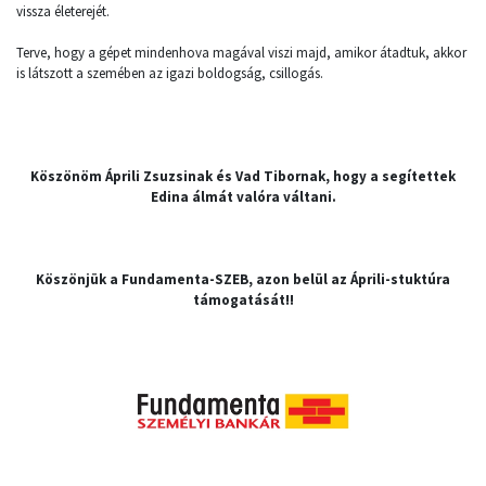
vissza életerejét.
Terve, hogy a gépet mindenhova magával viszi majd, amikor átadtuk, akkor
is látszott a szemében az igazi boldogság, csillogás.
Köszönöm Áprili Zsuzsinak és Vad Tibornak, hogy a segítettek
Edina álmát valóra váltani.
Köszönjük a Fundamenta-SZEB, azon belül az Áprili-stuktúra
támogatását!!