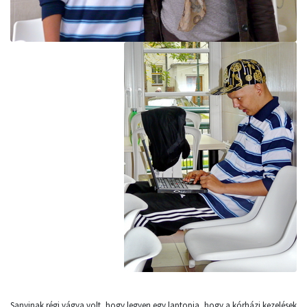
Sanyinak régi vágya volt, hogy legyen egy laptopja, hogy a kórházi kezelések