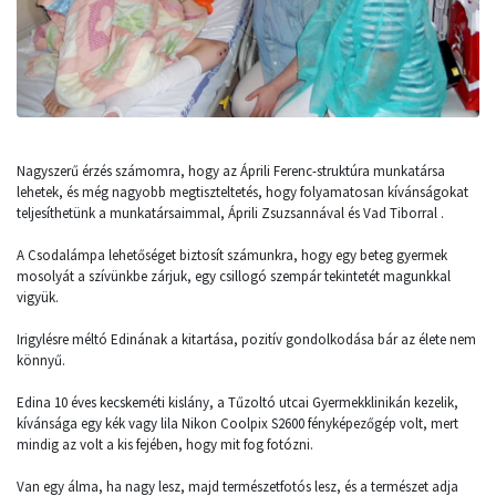
Nagyszerű érzés számomra, hogy az Áprili Ferenc-struktúra munkatársa
lehetek, és még nagyobb megtiszteltetés, hogy folyamatosan kívánságokat
teljesíthetünk a munkatársaimmal, Áprili Zsuzsannával és Vad Tiborral .
A Csodalámpa lehetőséget biztosít számunkra, hogy egy beteg gyermek
mosolyát a szívünkbe zárjuk, egy csillogó szempár tekintetét magunkkal
vigyük.
Irigylésre méltó Edinának a kitartása, pozitív gondolkodása bár az élete nem
könnyű.
Edina 10 éves kecskeméti kislány, a Tűzoltó utcai Gyermekklinikán kezelik,
kívánsága egy kék vagy lila Nikon Coolpix S2600 fényképezőgép volt, mert
mindig az volt a kis fejében, hogy mit fog fotózni.
Van egy álma, ha nagy lesz, majd természetfotós lesz, és a természet adja