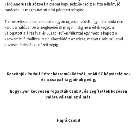
védő
Andrusch József
a csapat kapusedzője pedig ellátta néhány jó
tanáccsal, s megmutatott neki pár mesterfogást.
Természetesen a fiatal kapus nagyon ügyesen védett, így nála labda nem
került a hálóba. De a meglepetések még mindig nem értek véget, a
válogatott aláírásával és „Csabi 10”-es felirattal egy mezt is kapott a
kecskeméti futballista. Majd elkezdődött az edzés, melyet Csabi szüleivel
közösen érdeklődve nézett végig.
Köszönjük Rudolf Péter közreműködését, az MLSZ képviselőinek
és a csapat tagjainak pedig,
hogy ilyen kedvesen fogadták Csabit, és segítettek közösen
valóra váltani az álmát.
Hajrá Csabi!