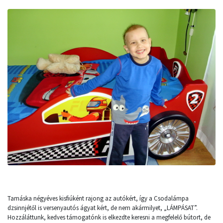
Tamáska négyéves kisfiúként rajong az autókért, így a Csodalámpa
dzsinnjétől is versenyautós ágyat kért, de nem akármilyet, „LÁMPÁSAT”.
Hozzáláttunk, kedves támogatónk is elkezdte keresni a megfelelő bútort, de