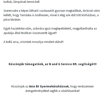
tudtuk, lámpának lennie kell.
Szerencsére a képen látható csodaautót gyorsan megtaláltuk, de kicsit várni
kellett, hogy Tamáska is örülhessen, mivel ő elég sok időt tölt kórházban, a
pécsi klinikán.
Egyik hazatérése után, számára igazi meglepetésként, megpillanthatta az
apukája által titokban összeszerelt ágyat!!
A kisfiú arca, örömteli mosolya mindent elárul!!
Köszönjük támogatónk, az N and G Service Kft. segítségét!!
Köszönjük az
Anix Bt Gyermekáruháznak
, hogy rendszeresen
árengedményekkel segítik a vásárlásainkat!