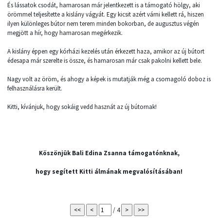
És lássatok csodát, hamarosan már jelentkezett is a támogató hölgy, aki
örömmel teljesítette a kislány vágyát. Egy kicsit azért várni kellett rá, hiszen
ilyen különleges bútor nem terem minden bokorban, de augusztus végén
megjött a hír, hogy hamarosan megérkezik.
A kislány éppen egy kórházi kezelés után érkezett haza, amikor az új bútort
édesapa már szerelte is össze, és hamarosan már csak pakolni kellett bele.
Nagy volt az öröm, és ahogy a képek is mutatják még a csomagoló doboz is
felhasználásra került.
Kitti, kívánjuk, hogy sokáig vedd hasznát az új bútornak!
Köszönjük Bali Edina Zsanna támogatónknak,
hogy segített Kitti álmának megvalósításában!
/ 4