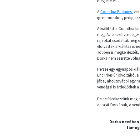
meglepetés...
A
Corinthia Budapest
veze
igent mondott, pedig akko
A kiállítást a Corinthia f
meg. Az érkező vendégek 
rajzokat csodálták meg e
elolvasták a kiállítás ism
Többen is megkérdezték,
Dorka nem szerette volna
Persze egy egynapos kiáll
Eric Pires úr jóvoltából 
jába, ahol további egy hé
vendégei is érdeklődtek a 
De ne feledkezzünk meg a
adta át Dorkának, a vend
Dorka nevében 
támoga