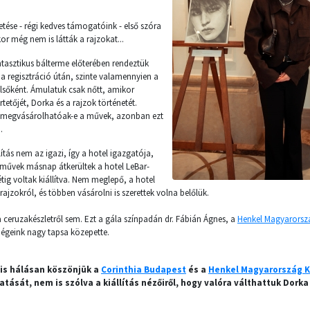
tése - régi kedves támogatóink - első szóra
r még nem is látták a rajzokat...
antasztikus bálterme előterében rendeztük
a regisztráció útán, szinte valamennyien a
lsőként. Ámulatuk csak nőtt, amikor
ertetőjét, Dorka és a rajzok történetét.
 megvásárolhatóak-e a művek, azonban ezt
.
ítás nem az igazi, így a hotel igazgatója,
a művek másnap átkerültek a hotel LeBar-
tig voltak kiállítva. Nem meglepő, a hotel
rajzokról, és többen vásárolni is szerettek volna belőlük.
 ceruzakészletről sem. Ezt a gála színpadán dr. Fábián Ágnes, a
Henkel Magyarorszá
égeink nagy tapsa közepette.
is hálásan köszönjük a
Corinthia Budapest
és a
Henkel Magyarország Kf
tását, nem is szólva a kiállítás nézőiről, hogy valóra válthattuk Dorka