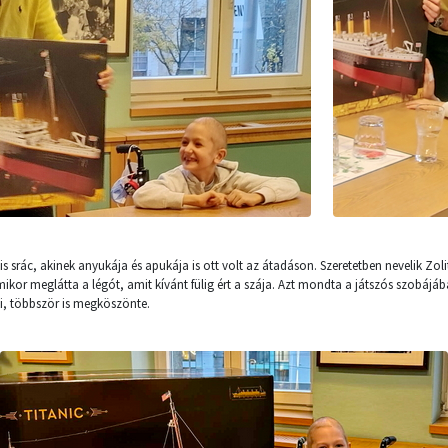
s srác, akinek anyukája és apukája is ott volt az átadáson. Szeretetben nevelik Zoli
ikor meglátta a légót, amit kívánt fülig ért a szája. Azt mondta a játszós szobájáb
ki, többször is megköszönte.