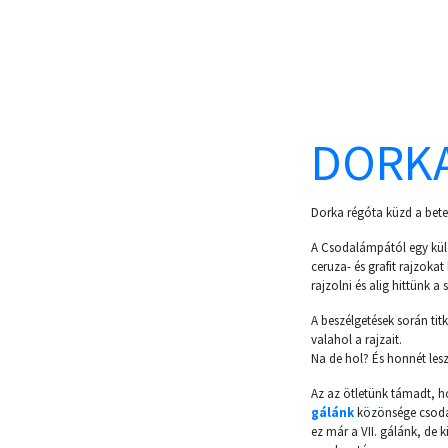
DORKA
Dorka régóta küzd a bete
A Csodalámpától egy külö
ceruza- és grafit rajzoka
rajzolni és alig hittünk 
A beszélgetések során titko
valahol a rajzait.
Na de hol? És honnét les
Az az ötletünk támadt, h
gálánk
közönsége csodá
ez már a VII. gálánk, de 