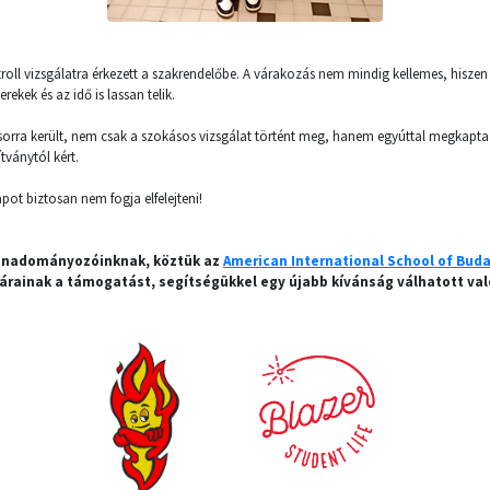
oll vizsgálatra érkezett a szakrendelőbe. A várakozás nem mindig kellemes, hisze
rekek és az idő is lassan telik.
rra került, nem csak a szokásos vizsgálat történt meg, hanem egyúttal megkapta 
ványtól kért.
pot biztosan nem fogja elfelejteni!
nadományozóinknak, köztük az
American International School of Bud
árainak a támogatást, segítségükkel egy újabb kívánság válhatott val