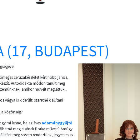
 (17, BUDAPEST)
gségével.
nleges ceruzakészletet kért hobbijához,
t készít. Autodidakta módon tanult meg
a szemünknek, amikor műveit megláttuk...
s vágya is kiderült: szeretné kiállítani
z a közönség?
ogy mi lenne, ha az éves
adománygyűjtő
lhatná meg elsőnek Dorka műveit? Amúgy
kiállítást még sosem rendeztünk, legyen ez is