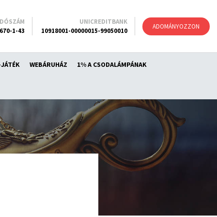
ADÓSZÁM
UNICREDITBANK
ADOMÁNYOZZON
670-1-43
10918001-00000015-99050010
-JÁTÉK
WEBÁRUHÁZ
1% A CSODALÁMPÁNAK