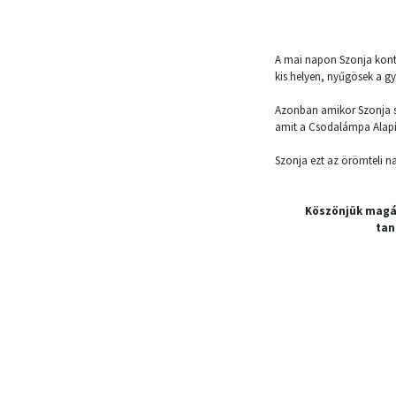
A mai napon Szonja kontr
kis helyen, nyűgösek a gye
Azonban amikor Szonja so
amit a Csodalámpa Alapít
Szonja ezt az örömteli na
Köszönjük magá
tan