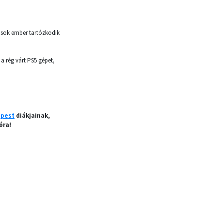
n sok ember tartózkodik
a rég várt PS5 gépet,
apest
diákjainak,
óra!