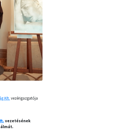
g Kft.
vezérigazgatója
t.
vezetésének
 álmát.