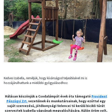
Kedves Izabella, reméljük, hogy kívánságod teljesítésével mi is
hozzájárulhattunk a mielőbbi gyógyulásodhoz.
Hálásan köszönjük a Csodalámpát évek óta támogató
Provident
Pénzügyi Zrt.
vezetőinek és munkatársainak, hogy ezúttal egy
saját szervezésű, jótékonysági Velencei tó kerülő bicikli túrát
szerveztek Izabella vágyának megvalósítására. Külön öröm volt,