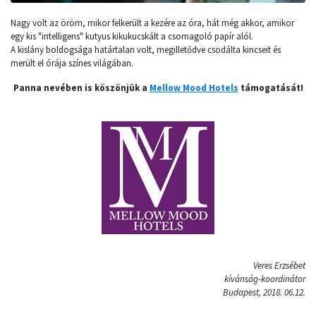
Nagy volt az öröm, mikor felkerült a kezére az óra, hát még akkor, amikor
egy kis "intelligens" kutyus kikukucskált a csomagoló papír alól.
A kislány boldogsága határtalan volt, megilletődve csodálta kincseit és
merült el órája színes világában.
Panna nevében is köszönjük a
Mellow Mood Hotels
támogatását!
Veres Erzsébet
kívánság-koordinátor
Budapest, 2018. 06.12.