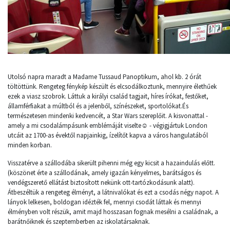
Utolsó napra maradt a Madame Tussaud Panoptikum, ahol kb. 2 órát
töltöttünk. Rengeteg fénykép készült és elcsodálkoztunk, mennyire élethűek
ezek a viasz szobrok. Láttuk a királyi család tagjait, híres írókat, festőket,
államférfiakat a múltból és a jelenből, színészeket, sportolókat.És
természetesen mindenki kedvencét, a Star Wars szereplőit. A kisvonattal -
amely a mi csodalámpásunk emblémáját viselte☺ - végigjártuk London
utcáit az 1700-as évektől napjainkig, ízelítőt kapva a város hangulatából
minden korban.
Visszatérve a szállodába sikerült pihenni még egy kicsit a hazaindulás előtt.
(köszönet érte a szállodának, amely igazán kényelmes, barátságos és
vendégszerető ellátást biztosított nekünk ott-tartózkodásunk alatt).
Átbeszéltük a rengeteg élményt, a látnivalókat és ezt a csodás négy napot. A
lányok lelkesen, boldogan idézték fel, mennyi csodát láttak és mennyi
élményben volt részük, amit majd hosszasan fognak mesélni a családnak, a
barátnőiknek és szeptemberben az iskolatársaknak.