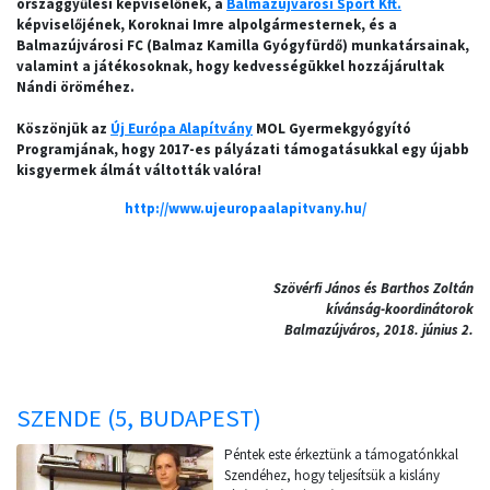
országgyűlési képviselőnek, a
Balmazújvárosi Sport Kft.
képviselőjének, Koroknai Imre alpolgármesternek, és a
Balmazújvárosi FC (Balmaz Kamilla Gyógyfürdő) munkatársainak,
valamint a játékosoknak, hogy kedvességükkel hozzájárultak
Nándi öröméhez.
Köszönjük az
Új Európa Alapítvány
MOL Gyermekgyógyító
Programjának, hogy 2017-es pályázati támogatásukkal egy újabb
kisgyermek álmát váltották valóra!
http://www.ujeuropaalapitvany.hu/
Szövérfi János és Barthos Zoltán
kívánság-koordinátorok
Balmazújváros, 2018. június 2.
SZENDE (5, BUDAPEST)
Péntek este érkeztünk a támogatónkkal
Szendéhez, hogy teljesítsük a kislány