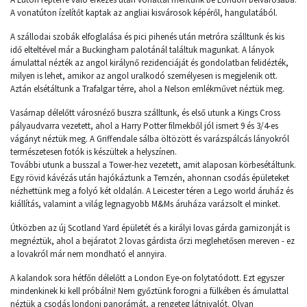
A vonatúton ízelítőt kaptak az angliai kisvárosok képéről, hangulatából.
A szállodai szobák elfoglalása és pici pihenés után metróra szálltunk és kis
idő elteltével már a Buckingham palotánál találtuk magunkat. A lányok
ámulattal nézték az angol királynő rezidenciáját és gondolatban felidézték,
milyen is lehet, amikor az angol uralkodó személyesen is megjelenik ott.
Aztán elsétáltunk a Trafalgar térre, ahol a Nelson emlékművet néztük meg.
Vasárnap délelőtt városnéző buszra szálltunk, és első utunk a Kings Cross
pályaudvarra vezetett, ahol a Harry Potter filmekből jól ismert 9 és 3/4-es
vágányt néztük meg. A Griffendale sálba öltözött és varázspálcás lányokról
természetesen fotók is készültek a helyszínen.
További utunk a busszal a Tower-hez vezetett, amit alaposan körbesétáltunk.
Egy rövid kávézás után hajókáztunk a Temzén, ahonnan csodás épületeket
nézhettünk meg a folyó két oldalán. A Leicester téren a Lego world áruház és
kiállítás, valamint a világ legnagyobb M&Ms áruháza varázsolt el minket.
Útközben az új Scotland Yard épületét és a királyi lovas gárda garnizonját is
megnéztük, ahol a bejáratot 2 lovas gárdista őrzi meglehetősen mereven - ez
a lovakról már nem mondható el annyira.
A kalandok sora hétfőn délelőtt a London Eye-on folytatódott. Ezt egyszer
mindenkinek ki kell próbálni! Nem győztünk forogni a fülkében és ámulattal
néztük a csodás londoni panorámát, a rengeteg látnivalót. Olyan