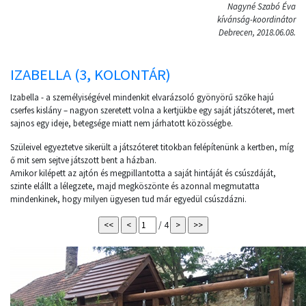
Nagyné Szabó Éva
kívánság-koordinátor
Debrecen, 2018.06.08.
IZABELLA (3, KOLONTÁR)
Izabella - a személyiségével mindenkit elvarázsoló gyönyörű szőke hajú
cserfes kislány – nagyon szeretett volna a kertjükbe egy saját játszóteret, mert
sajnos egy ideje, betegsége miatt nem járhatott közösségbe.
Szüleivel egyeztetve sikerült a játszóteret titokban felépítenünk a kertben, míg
ő mit sem sejtve játszott bent a házban.
Amikor kilépett az ajtón és megpillantotta a saját hintáját és csúszdáját,
szinte elállt a lélegzete, majd megköszönte és azonnal megmutatta
mindenkinek, hogy milyen ügyesen tud már egyedül csúszdázni.
/ 4