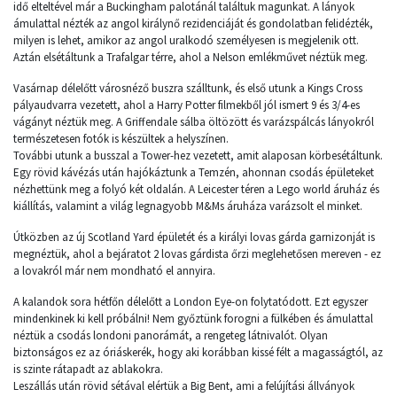
idő elteltével már a Buckingham palotánál találtuk magunkat. A lányok
ámulattal nézték az angol királynő rezidenciáját és gondolatban felidézték,
milyen is lehet, amikor az angol uralkodó személyesen is megjelenik ott.
Aztán elsétáltunk a Trafalgar térre, ahol a Nelson emlékművet néztük meg.
Vasárnap délelőtt városnéző buszra szálltunk, és első utunk a Kings Cross
pályaudvarra vezetett, ahol a Harry Potter filmekből jól ismert 9 és 3/4-es
vágányt néztük meg. A Griffendale sálba öltözött és varázspálcás lányokról
természetesen fotók is készültek a helyszínen.
További utunk a busszal a Tower-hez vezetett, amit alaposan körbesétáltunk.
Egy rövid kávézás után hajókáztunk a Temzén, ahonnan csodás épületeket
nézhettünk meg a folyó két oldalán. A Leicester téren a Lego world áruház és
kiállítás, valamint a világ legnagyobb M&Ms áruháza varázsolt el minket.
Útközben az új Scotland Yard épületét és a királyi lovas gárda garnizonját is
megnéztük, ahol a bejáratot 2 lovas gárdista őrzi meglehetősen mereven - ez
a lovakról már nem mondható el annyira.
A kalandok sora hétfőn délelőtt a London Eye-on folytatódott. Ezt egyszer
mindenkinek ki kell próbálni! Nem győztünk forogni a fülkében és ámulattal
néztük a csodás londoni panorámát, a rengeteg látnivalót. Olyan
biztonságos ez az óriáskerék, hogy aki korábban kissé félt a magasságtól, az
is szinte rátapadt az ablakokra.
Leszállás után rövid sétával elértük a Big Bent, ami a felújítási állványok