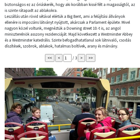
biztonságos ez az óriáskerék, hogy aki korábban kissé félt a magasságtól, az
is szinte rátapadt az ablakokra.
Leszállás után rövid sétával elértük a Big Bent, ami a felújítási állványok
ellenére is impozáns látványt nyújtott, akárcsak a Parlament épülete. Mivel
nagyon közel voltunk, megnéztük a Downing street 10.-t is, az angol
miniszterelnök asszony rezidenciáját. Majd következett a Westminster Abbey
és a Westminster katedrális. Szinte befogadhatatlanul sok látnivaló, csodás
díszítések, szobrok, ablakok, hatalmas boltívek, arany és márvány.
/ 3