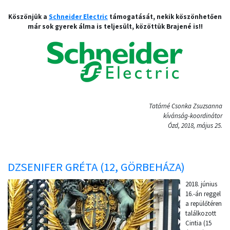
Köszönjük a
Schneider Electric
támogatását, nekik köszönhetően
már sok gyerek álma is teljesült, közöttük Brajené is!!
Tatárné Csonka Zsuzsanna
kívánság-koordinátor
Ózd, 2018, május 25.
DZSENIFER GRÉTA (12, GÖRBEHÁZA)
2018. június
16.-án reggel
a repülőtéren
találkozott
Cintia (15