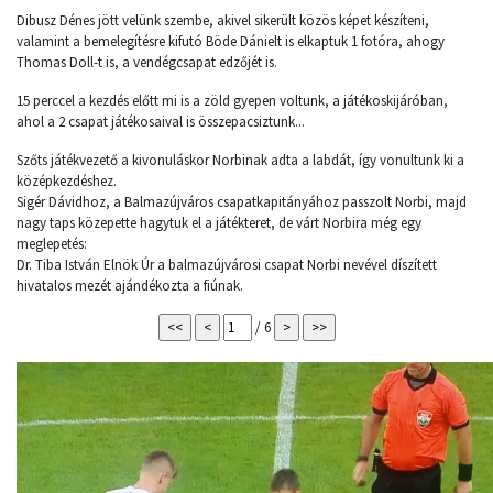
Dibusz Dénes jött velünk szembe, akivel sikerült közös képet készíteni,
valamint a bemelegítésre kifutó Böde Dánielt is elkaptuk 1 fotóra, ahogy
Thomas Doll-t is, a vendégcsapat edzőjét is.
15 perccel a kezdés előtt mi is a zöld gyepen voltunk, a játékoskijáróban,
ahol a 2 csapat játékosaival is összepacsiztunk...
Szőts játékvezető a kivonuláskor Norbinak adta a labdát, így vonultunk ki a
középkezdéshez.
Sigér Dávidhoz, a Balmazújváros csapatkapitányához passzolt Norbi, majd
nagy taps közepette hagytuk el a játékteret, de várt Norbira még egy
meglepetés:
Dr. Tiba István Elnök Úr a balmazújvárosi csapat Norbi nevével díszített
hivatalos mezét ajándékozta a fiúnak.
/ 6