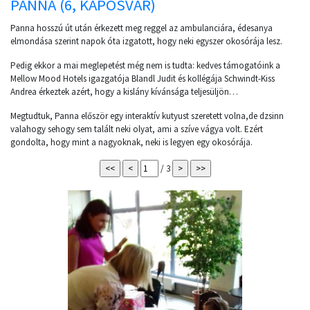
PANNA (6, KAPOSVÁR)
Panna hosszú út után érkezett meg reggel az ambulanciára, édesanya
elmondása szerint napok óta izgatott, hogy neki egyszer okosórája lesz.
Pedig ekkor a mai meglepetést még nem is tudta: kedves támogatóink a
Mellow Mood Hotels igazgatója Blandl Judit és kollégája Schwindt-Kiss
Andrea érkeztek azért, hogy a kislány kívánsága teljesüljön…
Megtudtuk, Panna először egy interaktív kutyust szeretett volna,de dzsinn
valahogy sehogy sem talált neki olyat, ami a szíve vágya volt. Ezért
gondolta, hogy mint a nagyoknak, neki is legyen egy okosórája.
/ 3