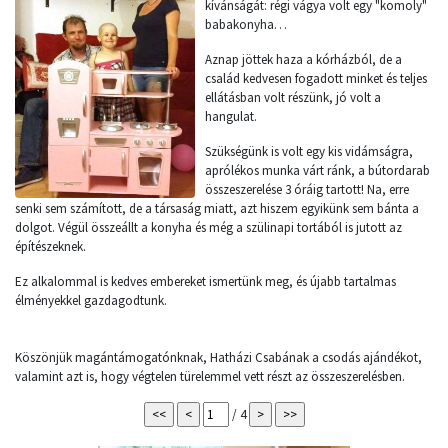
kívánságát: régi vágya volt egy "komoly"
babakonyha…
Aznap jöttek haza a kórházból, de a
család kedvesen fogadott minket és teljes
ellátásban volt részünk, jó volt a
hangulat.
Szükségünk is volt egy kis vidámságra,
aprólékos munka várt ránk, a bútordarab
összeszerelése 3 óráig tartott! Na, erre
senki sem számított, de a társaság miatt, azt hiszem egyikünk sem bánta a
dolgot. Végül összeállt a konyha és még a szülinapi tortából is jutott az
építészeknek.
Ez alkalommal is kedves embereket ismertünk meg, és újabb tartalmas
élményekkel gazdagodtunk.
Köszönjük magántámogatónknak, Hatházi Csabának a csodás ajándékot,
valamint azt is, hogy végtelen türelemmel vett részt az összeszerelésben.
/ 4