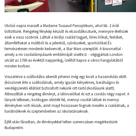
Utolsó napra maradt a Madame Tussaud Panoptikum, ahol kb. 2 órát
töltöttünk. Rengeteg fénykép készült és elcsodálkoztunk, mennyire élethűek
ezek a viasz szobrok. Láttuk a királyi család tagjait, híres írókat, festőket,
államférfiakat a múltból és a jelenből, színészeket, sportolókat.És
természetesen mindenki kedvencét, a Star Wars szereplőit. A kisvonattal -
amely a mi csodalámpásunk emblémáját viselte☺ - végigjártuk London
utcáit az 1700-as évektől napjainkig, ízelítőt kapva a város hangulatából
minden korban.
Visszatérve a szállodába sikerült pihenni még egy kicsit a hazaindulás előtt.
(köszönet érte a szállodának, amely igazán kényelmes, barátságos és
vendégszerető ellátást biztosított nekünk ott-tartózkodásunk alatt).
Átbeszéltük a rengeteg élményt, a látnivalókat és ezt a csodás négy napot. A
lányok lelkesen, boldogan idézték fel, mennyi csodát láttak és mennyi
élményben volt részük, amit majd hosszasan fognak mesélni a családnak, a
barátnőiknek és szeptemberben az iskolatársaknak.
Éjfél után fáradtan, de élményekkel telten szerencsésen megérkeztünk
Budapestre.