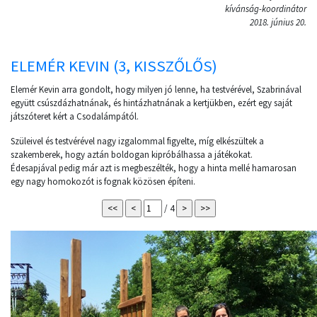
kívánság-koordinátor
2018. június 20.
ELEMÉR KEVIN (3, KISSZŐLŐS)
Elemér Kevin arra gondolt, hogy milyen jó lenne, ha testvérével, Szabrinával
együtt csúszdázhatnának, és hintázhatnának a kertjükben, ezért egy saját
játszóteret kért a Csodalámpától.
Szüleivel és testvérével nagy izgalommal figyelte, míg elkészültek a
szakemberek, hogy aztán boldogan kipróbálhassa a játékokat.
Édesapjával pedig már azt is megbeszélték, hogy a hinta mellé hamarosan
egy nagy homokozót is fognak közösen építeni.
/ 4