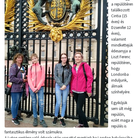
a repülőtéren
találkozott
Cintia (15
éves) és
Dzsenifer 12
éves),
valamint
mindkettejük
édesanyja a
Liszt Ferenc
repülőtéren,
hogy
Londonba
induljunk,
álmaik
színhelyére.
Egyikőjük
sem ült még
repülőn,
ezért maga a
repülés is
fantasztikus élmény volt számukra.
A Luton reptérre való érkezés után vonattal mentünk be London belvárosába.