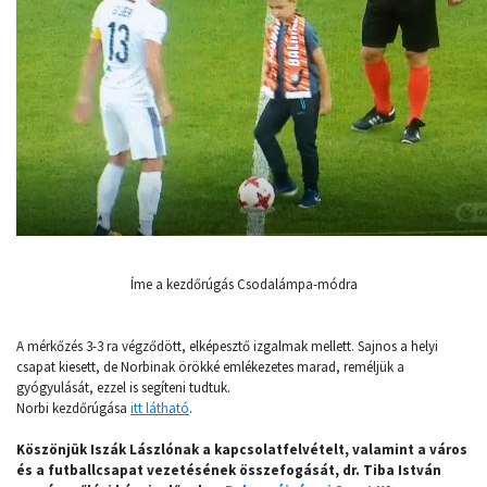
Íme a kezdőrúgás Csodalámpa-módra
A mérkőzés 3-3 ra végződött, elképesztő izgalmak mellett. Sajnos a helyi
csapat kiesett, de Norbinak örökké emlékezetes marad, reméljük a
gyógyulását, ezzel is segíteni tudtuk.
Norbi kezdőrúgása
itt látható
.
Köszönjük Iszák Lászlónak a kapcsolatfelvételt, valamint a város
és a futballcsapat vezetésének összefogását, dr. Tiba István