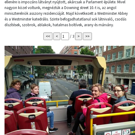
ellenére is impozáns látványt nyújtott, akárcsak a Parlament épülete. Mivel
nagyon közel voltunk, megnéztük a Downing street 10.-t is, az angol
miniszterelnök asszony rezidenciáját. Majd következett a Westminster Abbey
és a Westminster katedrális. Szinte befogadhatatlanul sok látnivaló, csodás
díszítések, szobrok, ablakok, hatalmas boltívek, arany és márvány.
/ 3