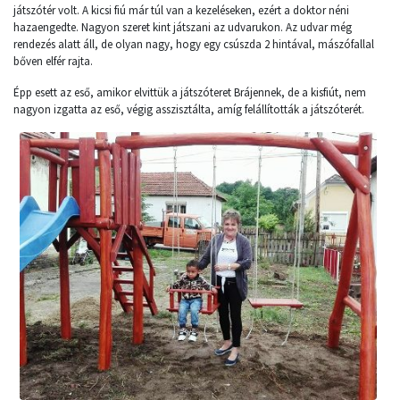
játszótér volt. A kicsi fiú már túl van a kezeléseken, ezért a doktor néni
hazaengedte. Nagyon szeret kint játszani az udvarukon. Az udvar még
rendezés alatt áll, de olyan nagy, hogy egy csúszda 2 hintával, mászófallal
bőven elfér rajta.
Épp esett az eső, amikor elvittük a játszóteret Brájennek, de a kisfiút, nem
nagyon izgatta az eső, végig asszisztálta, amíg felállították a játszóterét.