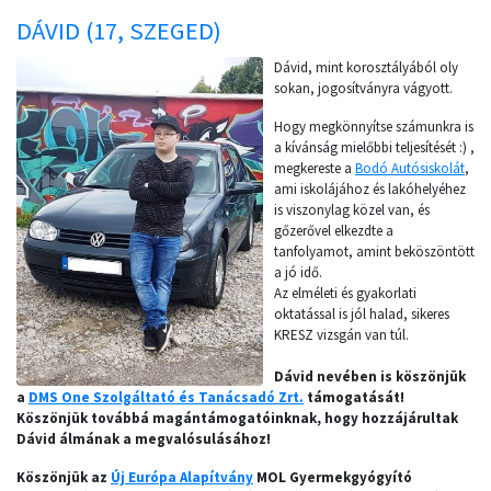
DÁVID (17, SZEGED)
Dávid, mint korosztályából oly
sokan, jogosítványra vágyott.
Hogy megkönnyítse számunkra is
a kívánság mielőbbi teljesítését :) ,
megkereste a
Bodó Autósiskolát
,
ami iskolájához és lakóhelyéhez
is viszonylag közel van, és
gőzerővel elkezdte a
tanfolyamot, amint beköszöntött
a jó idő.
Az elméleti és gyakorlati
oktatással is jól halad, sikeres
KRESZ vizsgán van túl.
Dávid nevében is köszönjük
a
DMS One Szolgáltató és Tanácsadó Zrt.
támogatását!
Köszönjük továbbá magántámogatóinknak, hogy hozzájárultak
Dávid álmának a megvalósulásához!
Köszönjük az
Új Európa Alapítvány
MOL Gyermekgyógyító