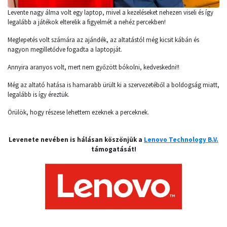
Levente nagy álma volt egy laptop, mivel a kezeléseket nehezen viseli és így
legalább a játékok elterelik a figyelmét a nehéz percekben!
Meglepetés volt számára az ajándék, az altatástól még kicsit kábán és
nagyon megilletődve fogadta a laptopját.
Annyira aranyos volt, mert nem győzött bókolni, kedveskedni!!
Még az altató hatása is hamarabb ürült ki a szervezetéből a boldogság miatt,
legalább is így éreztük.
Örülök, hogy részese lehettem ezeknek a perceknek.
Levenete nevében is hálásan köszönjük a
Lenovo Technology B.V.
támogatását!