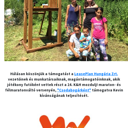
Hálásan köszönjük a támogatást a
LeasePlan Hungária Zrt.
vezetőinek és munkatársaiknak, magántámogatóinknak, akik
jótékony futóként vettek részt a
24. K&H mozdulj! maraton- és
félmaratonváltó
versenyén,
"Csodabogárként"
támogatva Kevin
kívánságának teljesítését.