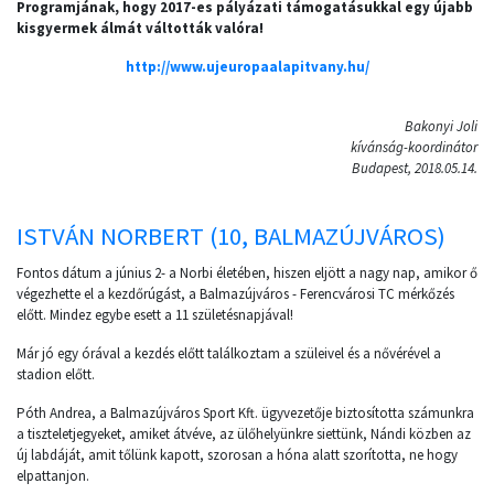
Programjának, hogy 2017-es pályázati támogatásukkal egy újabb
kisgyermek álmát váltották valóra!
http://www.ujeuropaalapitvany.hu/
Bakonyi Joli
kívánság-koordinátor
Budapest, 2018.05.14.
ISTVÁN NORBERT (10, BALMAZÚJVÁROS)
Fontos dátum a június 2- a Norbi életében, hiszen eljött a nagy nap, amikor ő
végezhette el a kezdőrúgást, a Balmazújváros - Ferencvárosi TC mérkőzés
előtt. Mindez egybe esett a 11 születésnapjával!
Már jó egy órával a kezdés előtt találkoztam a szüleivel és a nővérével a
stadion előtt.
Póth Andrea, a Balmazújváros Sport Kft. ügyvezetője biztosította számunkra
a tiszteletjegyeket, amiket átvéve, az ülőhelyünkre siettünk, Nándi közben az
új labdáját, amit tőlünk kapott, szorosan a hóna alatt szorította, ne hogy
elpattanjon.