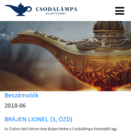
Beszámolók
2018-06
BRÁJEN LIONEL (3, ÓZD)
Az Ózdon lakó három éves Brájen kérése a Csodalámpa dzsinnjétől egy