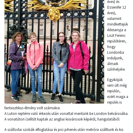
éves) és
Dzsenifer 12
éves),
valamint
mindkettejük
édesanyja a
Liszt Ferenc
repülőtéren,
hogy
Londonba
induljunk,
álmaik
színhelyére.
Egyikőjük
sem ült még
repülőn,
ezért maga a
repülés is
fantasztikus élmény volt számukra.
A Luton reptérre való érkezés után vonattal mentünk be London belvárosába.
A vonatúton ízelítőt kaptak az angliai kisvárosok képéről, hangulatából.
A szállodai szobák elfoglalása és pici pihenés után metróra szálltunk és kis