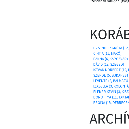
Szendének mielőbbi gyóg
KORÁB
DZSENIFER GRÉTA (12
CINTIA (15, MAKÓ)
PANNA (6, KAPOSVÁR)
DÁVID (17, SZEGED)
ISTVÁN NORBERT (10,
SZENDE (5, BUDAPEST
LEVENTE (8, BALMAZÚ
IZABELLA (3, KOLONTÁ
ELEMÉR KEVIN (3, KIS
DOROTTYA (11, TAKT
REGINA (15, DEBRECE
ARCH