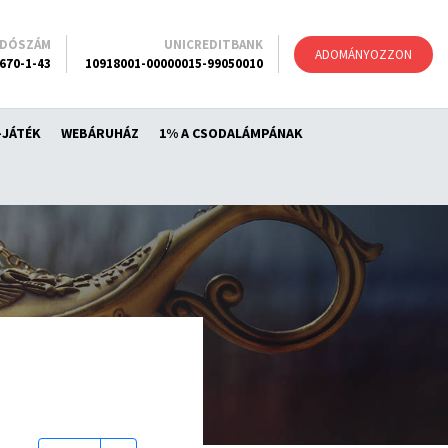
ADÓSZÁM
UNICREDITBANK
ADOMÁNYOZZON
670-1-43
10918001-00000015-99050010
-JÁTÉK
WEBÁRUHÁZ
1% A CSODALÁMPÁNAK