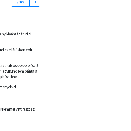
→Next
⇢
ány kívánságát: régi
eljes ellátásban volt
ordarab összeszerelése 3
zem egyikünk sem bánta a
építészeknek.
lményekkel
elemmel vett részt az