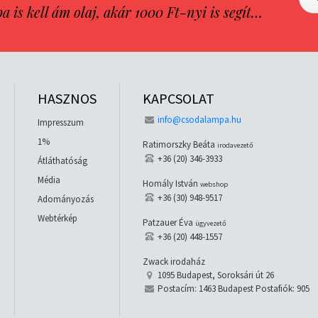
is kell ám olaj, akár 1000 Ft-nyi is segít…
HASZNOS
KAPCSOLAT
info@csodalampa.hu
Impresszum
1%
Ratimorszky Beáta
irodavezető
+36 (20) 346-3933
Átláthatóság
Média
Homály István
webshop
+36 (30) 948-9517
Adományozás
Webtérkép
Patzauer Éva
ügyvezető
+36 (20) 448-1557
Zwack irodaház
1095 Budapest, Soroksári út 26
Postacím: 1463 Budapest Postafiók: 905