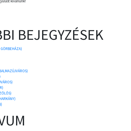
yulást kívánunk!
BI BEJEGYZÉSEK
, GÖRBEHÁZA)
 BALMAZÚJVÁROS)
)
JVÁROS)
R)
SZŐLŐS)
AHARKÁNY)
N)
ÍVUM