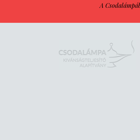
A Csodalámpába 