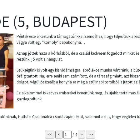
E (5, BUDAPEST)
Péntek este érkeztünk a támogatónkkal Szendéhez, hogy teljesítsük a kisl
vágya volt egy "komoly" babakonyha…
Aznap jöttek haza a kórházból, de a család kedvesen fogadott minket és t
részünk, jó volt a hangulat.
Szükségünk is volt egy kis vidámságra, aprólékos munka várt ránk, a bút
óráig tartott! Na, erre senki sem számított, de a társaság miatt, azt his
dolgot. Végül összeállt a konyha és még a szülinapi tortából is jutott az 
Ez alkalommal is kedves embereket ismertünk meg, és újabb tartalmas é
gazdagodtunk.
nknak, Hatházi Csabának a csodás ajándékot, valamint azt is, hogy végtelen tür
/ 4