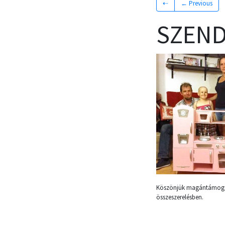
⇠
← Previous
SZEND
Köszönjük magántámogató
összeszerelésben.