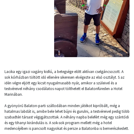
Lacika egy igazi vagány kisfiú, a betegsége előtt aktívan cselgáncsozott. A
sok kórházban töltött idő ellenére sikeresen elvégezte az első osztályt. S az
idén végre eljött egy kicsit nyugalmasabb nyár, amikor a szüleivel és a
testvéreivel néhány csodálatos napot tölthetett el Balatonfüreden a Hotel
Marinában.
A gyönyörű Balaton-parti szállodában minden játékot kipróbált, még a
hatalmas labdát is, amibe bele lehet bújni és gurulni, a testvéreivel pedig több
szabadtéri társast végigjátszottak. A néhány napba belefért még egy szántódi
és egy tihanyi kirándulás is. A sok-sok program mellett még a hotel
medencéjében is pancsolt nagyokat és persze a Balatonba is bemerészkedett.