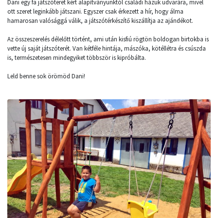
Dani egy fa játszóteret kért alapítványunktól családi házuk udvarára, mivel
ott szeret leginkább játszani. Egyszer csak érkezett a hír, hogy álma
hamarosan valósággá válik, a játszótérkészítő kiszállítja az ajándékot.
Az összeszerelés délelőtt történt, ami után kisfiú rögtön boldogan birtokba is
vette új saját játszóterét. Van kétféle hintája, mászóka, kötéllétra és csúszda
is, természetesen mindegyiket többször is kipróbálta.
Leld benne sok örömöd Dani!