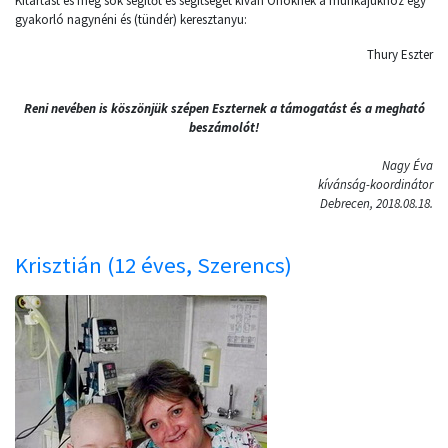
Kitartást és még sok segítőt és segítséget kíván Önöknek a munkájukhoz egy
gyakorló nagynéni és (tündér) keresztanyu:
Thury Eszter
Reni nevében is köszönjük szépen Eszternek a támogatást és a megható
beszámolót!
Nagy Éva
kívánság-koordinátor
Debrecen, 2018.08.18.
Krisztián (12 éves, Szerencs)