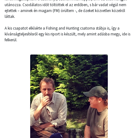
utánozza. Csodálatos időt töltöttek el az erdőben, s bár vadat végül nem
ejtettek – aminek én magam (FM) örültem -, de őzeket közvetlen közelről
láttak.
A kis csapatot elkísérte a Fishing and Hunting csatorna stábja is, így a
kívánságteljesítésről egy kis riport is készült, mely amint adásba megy, ide is
felkerül.