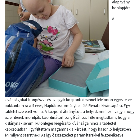
Alapítvány
honlapjára.
A
kívánságokat böngészve és az egyik központi dzsinnel telefonon egyeztetve
bukkantam rá a 9 éves, Hajdúböszörményben élő Renáta kívánságára. Egy
tabletet szeretett volna. A központ átirányított a helyi dzsinnhez - vagy ahogy
az emberek mondják: koordinátorhoz -, Évához. Tőle megtudtam, hogy a
kislánynak semmi különleges kiegészítő kívánsága nincs a tablettel
kapcsolatban. Így feltettem magamnak a kérdést, hogy hasonló helyzetben
én milyent szeretnék? Az így összeszedett paraméterekkel felszerelkezve