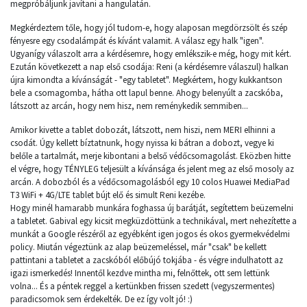
megpróbáljunk javítani a hangulatán.
Megkérdeztem tőle, hogy jól tudom-e, hogy alaposan megdörzsölt és szép
fényesre egy csodalámpát és kívánt valamit. A válasz egy halk "igen".
Ugyanígy válaszolt arra a kérdésemre, hogy emlékszik-e még, hogy mit kért.
Ezután következett a nap első csodája: Reni (a kérdésemre válaszul) halkan
újra kimondta a kívánságát - "egy tabletet". Megkértem, hogy kukkantson
bele a csomagomba, hátha ott lapul benne. Ahogy belenyúlt a zacskóba,
látszott az arcán, hogy nem hisz, nem reménykedik semmiben...
Amikor kivette a tablet dobozát, látszott, nem hiszi, nem MERI elhinni a
csodát. Úgy kellett bíztatnunk, hogy nyissa ki bátran a dobozt, vegye ki
belőle a tartalmát, merje kibontani a belső védőcsomagolást. Eközben hitte
el végre, hogy TÉNYLEG teljesült a kívánsága és jelent meg az első mosoly az
arcán. A dobozból és a védőcsomagolásból egy 10 colos Huawei MediaPad
T3 WiFi + 4G/LTE tablet bújt elő és simult Reni kezébe.
Hogy minél hamarabb munkára foghassa új barátját, segítettem beüzemelni
a tabletet. Gabival egy kicsit megküzdöttünk a technikával, mert nehezítette a
munkát a Google részéről az egyébként igen jogos és okos gyermekvédelmi
policy. Miután végeztünk az alap beüzemeléssel, már "csak" be kellett
pattintani a tabletet a zacskóból előbújó tokjába - és végre indulhatott az
igazi ismerkedés! Innentől kezdve mintha mi, felnőttek, ott sem lettünk
volna... És a péntek reggel a kertünkben frissen szedett (vegyszermentes)
paradicsomok sem érdekelték. De ez így volt jó! :)