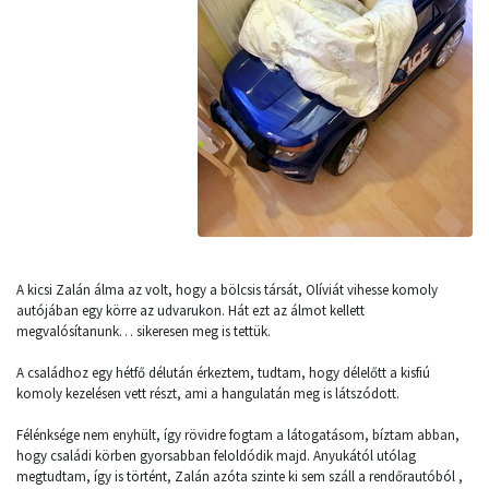
A kicsi Zalán álma az volt, hogy a bölcsis társát, Olíviát vihesse komoly
autójában egy körre az udvarukon. Hát ezt az álmot kellett
megvalósítanunk… sikeresen meg is tettük.
A családhoz egy hétfő délután érkeztem, tudtam, hogy délelőtt a kisfiú
komoly kezelésen vett részt, ami a hangulatán meg is látszódott.
Félénksége nem enyhült, így rövidre fogtam a látogatásom, bíztam abban,
hogy családi körben gyorsabban feloldódik majd. Anyukától utólag
megtudtam, így is történt, Zalán azóta szinte ki sem száll a rendőrautóból ,