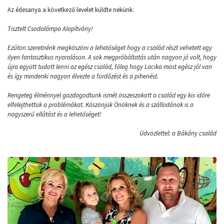
Az édesanya a következő levelet küldte nekünk:
Tisztelt Csodalámpa Alapítvány!
Ezúton szeretnénk megköszöni a lehetőséget hogy a család részt vehetett egy
ilyen fantasztikus nyaraláson. A sok megpróbáltatás után nagyon jó volt, hogy
újra együtt tudott lenni az egész család, főleg hogy Lacika most egész jól van
és így mindenki nagyon élvezte a fürdőzést és a pihenést.
Rengeteg élménnyel gazdagodtunk ismét összeszokott a család egy kis időre
elfelejthettük a problémákat. Köszönjük Önöknek és a szállodának is a
nagyszerű ellátást és a lehetőséget!
Üdvözlettel: a Bákány család