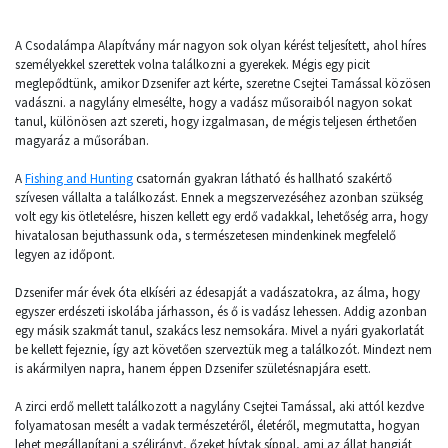
A Csodalámpa Alapítvány már nagyon sok olyan kérést teljesített, ahol híres
személyekkel szerettek volna találkozni a gyerekek. Mégis egy picit
meglepődtünk, amikor Dzsenifer azt kérte, szeretne Csejtei Tamással közösen
vadászni. a nagylány elmesélte, hogy a vadász műsoraiból nagyon sokat
tanul, különösen azt szereti, hogy izgalmasan, de mégis teljesen érthetően
magyaráz a műsorában.
A
Fishing and Hunting
csatornán gyakran látható és hallható szakértő
szívesen vállalta a találkozást. Ennek a megszervezéséhez azonban szükség
volt egy kis ötletelésre, hiszen kellett egy erdő vadakkal, lehetőség arra, hogy
hivatalosan bejuthassunk oda, s természetesen mindenkinek megfelelő
legyen az időpont.
Dzsenifer már évek óta elkíséri az édesapját a vadászatokra, az álma, hogy
egyszer erdészeti iskolába járhasson, és ő is vadász lehessen. Addig azonban
egy másik szakmát tanul, szakács lesz nemsokára. Mivel a nyári gyakorlatát
be kellett fejeznie, így azt követően szerveztük meg a találkozót. Mindezt nem
is akármilyen napra, hanem éppen Dzsenifer születésnapjára esett.
A zirci erdő mellett találkozott a nagylány Csejtei Tamással, aki attól kezdve
folyamatosan mesélt a vadak természetéről, életéről, megmutatta, hogyan
lehet megállapítani a szélirányt, őzeket hívtak síppal, ami az állat hangját