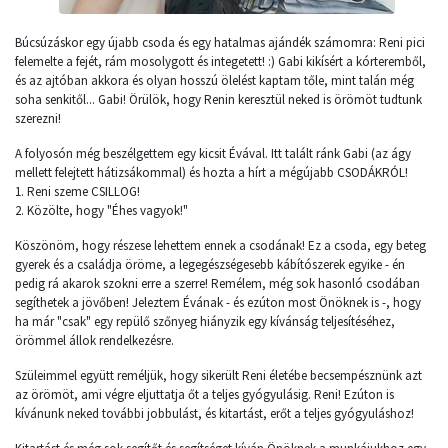
Búcsúzáskor egy újabb csoda és egy hatalmas ajándék számomra: Reni pici
felemelte a fejét, rám mosolygott és integetett! :) Gabi kikísért a kórteremből,
és az ajtóban akkora és olyan hosszú ölelést kaptam tőle, mint talán még
soha senkitől... Gabi! Örülök, hogy Renin keresztül neked is örömöt tudtunk
szerezni!
A folyosón még beszélgettem egy kicsit Évával. Itt talált ránk Gabi (az ágy
mellett felejtett hátizsákommal) és hozta a hírt a mégújabb CSODÁKRÓL!
1. Reni szeme CSILLOG!
2. Közölte, hogy "Éhes vagyok!"
Köszönöm, hogy részese lehettem ennek a csodának! Ez a csoda, egy beteg
gyerek és a családja öröme, a legegészségesebb kábítószerek egyike - én
pedig rá akarok szokni erre a szerre! Remélem, még sok hasonló csodában
segíthetek a jövőben! Jeleztem Évának - és ezúton most Önöknek is -, hogy
ha már "csak" egy repülő szőnyeg hiányzik egy kívánság teljesítéséhez,
örömmel állok rendelkezésre.
Szüleimmel együtt reméljük, hogy sikerült Reni életébe becsempésznünk azt
az örömöt, ami végre eljuttatja őt a teljes gyógyulásig. Reni! Ezúton is
kívánunk neked további jobbulást, és kitartást, erőt a teljes gyógyuláshoz!