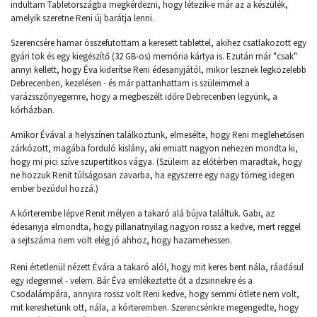
indultam Tabletországba megkérdezni, hogy létezik-e már az a készülék,
amelyik szeretne Reni új barátja lenni.
Szerencsére hamar összefutottam a keresett tablettel, akihez csatlakozott egy
gyári tok és egy kiegészítő (32 GB-os) memória kártya is. Ezután már "csak"
annyi kellett, hogy Éva kiderítse Reni édesanyjától, mikor lesznek legközelebb
Debrecenben, kezelésen - és már pattanhattam is szüleimmel a
varázsszőnyegemre, hogy a megbeszélt időre Debrecenben legyünk, a
kórházban.
Amikor Évával a helyszínen találkoztunk, elmesélte, hogy Reni meglehetősen
zárkózott, magába forduló kislány, aki emiatt nagyon nehezen mondta ki,
hogy mi pici szíve szupertitkos vágya. (Szüleim az előtérben maradtak, hogy
ne hozzuk Renit túlságosan zavarba, ha egyszerre egy nagy tömeg idegen
ember bezúdul hozzá.)
A kórterembe lépve Renit mélyen a takaró alá bújva találtuk. Gabi, az
édesanyja elmondta, hogy pillanatnyilag nagyon rossz a kedve, mert reggel
a sejtszáma nem volt elég jó ahhoz, hogy hazamehessen.
Reni értetlenül nézett Évára a takaró alól, hogy mit keres bent nála, ráadásul
egy idegennel - velem. Bár Éva emlékeztette őt a dzsinnekre és a
Csodalámpára, annyira rossz volt Reni kedve, hogy semmi ötlete nem volt,
mit kereshetünk ott, nála, a kórteremben. Szerencsénkre megengedte, hogy