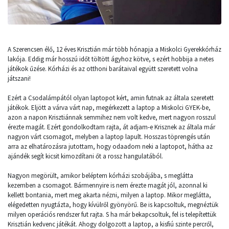
A Szerencsen élő, 12 éves Krisztián már több hónapja a Miskolci Gyerekkórház
lakója. Eddig már hosszú időt töltött ágyhoz kötve, s ezért hobbija a netes
játékok űzése. Kórházi és az otthoni barátaival együtt szeretett volna
játszani!
Ezért a Csodalámpától olyan laptopot kért, amin futnak az általa szeretett
játékok. Eljött a várva várt nap, megérkezett a laptop a Miskolci GYEK-be,
azon a napon Krisztiánnak semmihez nem volt kedve, mert nagyon rosszul
érezte magát. Ezért gondolkodtam rajta, át adjam-e Krisznek az általa már
nagyon várt csomagot, melyben a laptop lapult. Hosszas töprengés után
arra az elhatározásra jutottam, hogy odaadom neki a laptopot, hátha az
ajándék segít kicsit kimozdítani őt a rossz hangulatából.
Nagyon megörült, amikor beléptem kórházi szobájába, s meglátta
kezemben a csomagot. Bármennyire is nem érezte magát jól, azonnal ki
kellett bontania, mert meg akarta nézni, milyen a laptop. Mikor meglátta,
elégedetten nyugtázta, hogy kívülről gyönyörű. Be is kapcsoltuk, megnéztük
milyen operációs rendszer fut rajta. S ha már bekapcsoltuk, fel is telepítettük
Krisztián kedvenc játékát. Ahogy dolgozott a laptop, a kisfiú szinte percről,