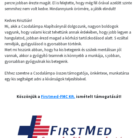
percre jobban érezte magát. El is felejtette, hogy még fél órával azelőtt szinte
semmihez nem volt kedve. Mindannyiunk örömére, a játék elindult!
Kedves Krisztián!
Mi, akik a Csodalámpa Alapítványnál dolgozunk, nagyon boldogok
vagyunk, hogy valami kicsit tehettünk annak érdekében, hogy jobb legyen a
hangulatod, jobban érezd magad a kórházi tartózkodásod alatt. S ezáltal
reméljük, gyógyulásod is gyorsabban történik.
Mert mi hiszünk abban, hogy ha kis betegeink és szüleik mentálisan jól
vannak, akkor a gyógyító teamnek is könnyebb a munkája, s jobban,
gyorsabban gyógyulnak kis betegeink.
Ehhez szeretne a Csodalámpa összes támogatója, önkéntese, munkatársa
egy kis segítséget adni a kívánságok teljesítésével.
Köszönjük a
Firstmed-FMC Kft.
ismételt támogatását!