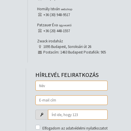
Homály István
webshop
+36 (30) 948-9517
Patzauer Éva
ügyvezető
+36 (20) 448-1557
Zwack irodaház
1095 Budapest, Soroksári út 26
Postacím: 1463 Budapest Postafiók: 905
HÍRLEVÉL FELIRATKOZÁS
Elfogadom az adatvédelmi nyilatkozatot