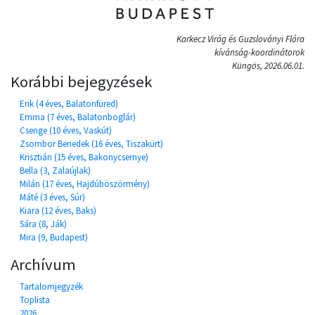
Karkecz Virág és Guzsloványi Flóra
kívánság-koordinátorok
Küngös, 2026.06.01.
Korábbi bejegyzések
Erik (4 éves, Balatonfüred)
Emma (7 éves, Balatonboglár)
Csenge (10 éves, Vaskút)
Zsombor Benedek (16 éves, Tiszakürt)
Krisztián (15 éves, Bakonycsernye)
Bella (3, Zalaújlak)
Milán (17 éves, Hajdúböszörmény)
Máté (3 éves, Súr)
Kiara (12 éves, Baks)
Sára (8, Ják)
Mira (9, Budapest)
Archívum
Tartalomjegyzék
Toplista
2026