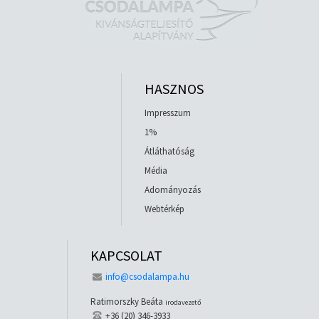
HASZNOS
Impresszum
1%
Átláthatóság
Média
Adományozás
Webtérkép
KAPCSOLAT
info@csodalampa.hu
Ratimorszky Beáta
irodavezető
+36 (20) 346-3933