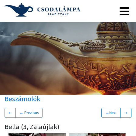
Beszámolók
⇠
← Previous
→Next
⇢
Bella (3, Zalaújlak)