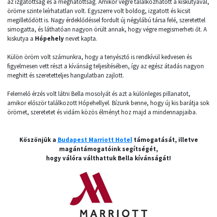
az izgatottság és a meghatottság. Amikor végre találkozhatott a kiskutyával,
öröme szinte leírhatatlan volt. Egyszerre volt boldog, izgatott és kicsit
megilletődött is. Nagy érdeklődéssel fordult új négylábú társa felé, szeretettel
simogatta, és láthatóan nagyon örült annak, hogy végre megismerheti őt. A
kiskutya a
Hópehely
nevet kapta.
Külön öröm volt számunkra, hogy a tenyésztő is rendkívül kedvesen és
figyelmesen vett részt a kívánság teljesítésében, így az egész átadás nagyon
meghitt és szeretetteljes hangulatban zajlott.
Felemelő érzés volt látni Bella mosolyát és azt a különleges pillanatot,
amikor először találkozott Hópehellyel. Bízunk benne, hogy új kis barátja sok
örömet, szeretetet és vidám közös élményt hoz majd a mindennapjaiba.
Köszönjük a
Budapest Marriott Hotel
támogatását, illetve
magántámogatóink segítségét,
hogy válóra válthattuk Bella kívánságát!