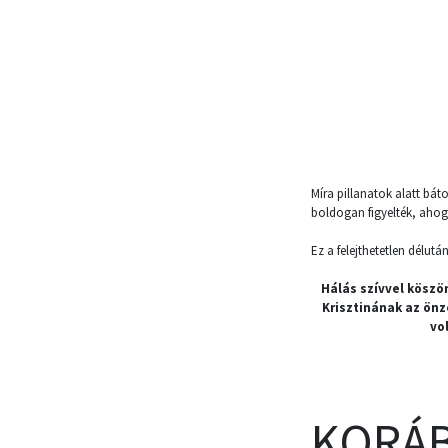
Míra pillanatok alatt báto
boldogan figyelték, ahogy
Ez a felejthetetlen délu
Hálás szívvel köszö
Krisztinának az önz
vo
KORÁB