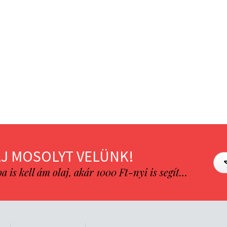
J MOSOLYT VELÜNK!
is kell ám olaj, akár 1000 Ft-nyi is segít…