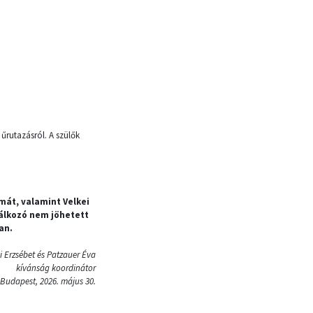
 űrutazásról. A szülők
mát, valamint Velkei
lálkozó nem jöhetett
an.
i Erzsébet és Patzauer Éva
kívánság koordinátor
Budapest, 2026. május 30.