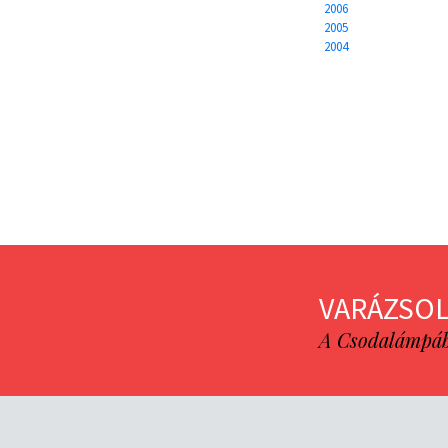
2006
2005
2004
VARÁZSOL
A Csodalámpába 