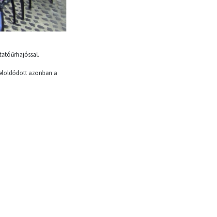
tatóűrhajóssal.
 feloldódott azonban a