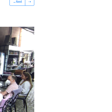
→Next
⇢