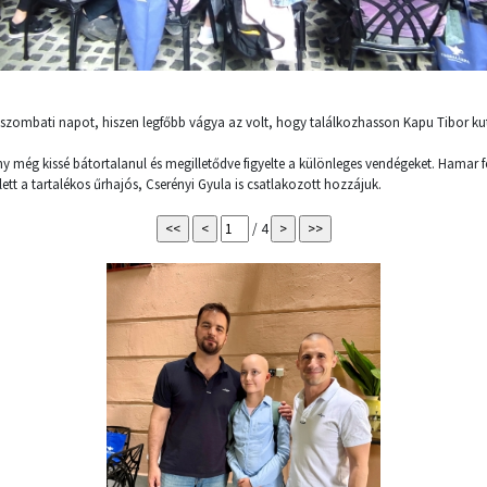
szombati napot, hiszen legfőbb vágya az volt, hogy találkozhasson Kapu Tibor ku
ány még kissé bátortalanul és megilletődve figyelte a különleges vendégeket. Hamar
ett a tartalékos űrhajós, Cserényi Gyula is csatlakozott hozzájuk.
/ 4