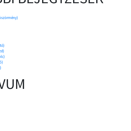
böszörmény)
tő)
zd)
lc)
ó)
)
ÍVUM