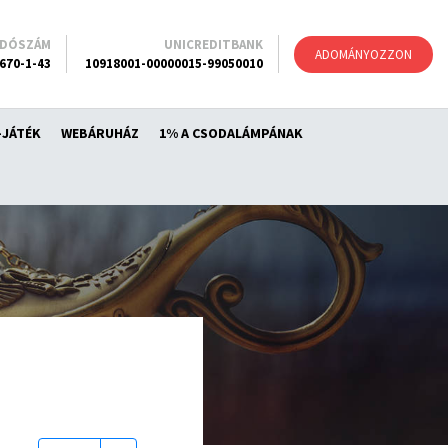
ADÓSZÁM
UNICREDITBANK
ADOMÁNYOZZON
670-1-43
10918001-00000015-99050010
-JÁTÉK
WEBÁRUHÁZ
1% A CSODALÁMPÁNAK