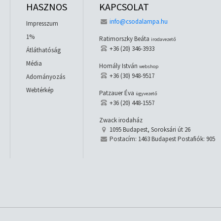
HASZNOS
KAPCSOLAT
info@csodalampa.hu
Impresszum
1%
Ratimorszky Beáta
irodavezető
+36 (20) 346-3933
Átláthatóság
Média
Homály István
webshop
+36 (30) 948-9517
Adományozás
Webtérkép
Patzauer Éva
ügyvezető
+36 (20) 448-1557
Zwack irodaház
1095 Budapest, Soroksári út 26
Postacím: 1463 Budapest Postafiók: 905