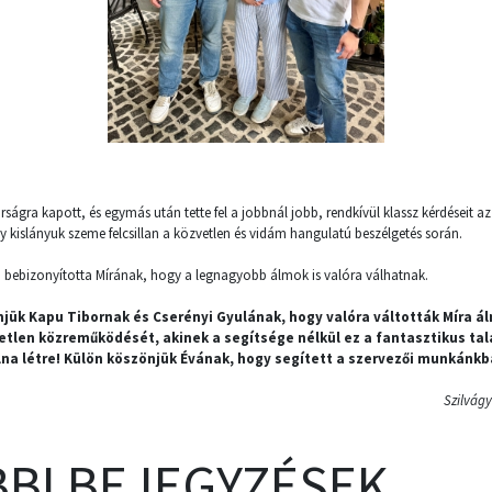
rságra kapott, és egymás után tette fel a jobbnál jobb, rendkívül klassz kérdéseit az
 kislányuk szeme felcsillan a közvetlen és vidám hangulatú beszélgetés során.
tán bebizonyította Mírának, hogy a legnagyobb álmok is valóra válhatnak.
njük Kapu Tibornak és Cserényi Gyulának, hogy valóra váltották Míra ál
etlen közreműködését, akinek a segítsége nélkül ez a fantasztikus ta
lna létre! Külön köszönjük Évának, hogy segített a szervezői munkánkb
Szilvágy
BI BEJEGYZÉSEK