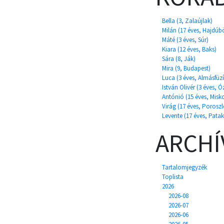
Bella (3, Zalaújlak)
Milán (17 éves, Hajdú
Máté (3 éves, Súr)
Kiara (12 éves, Baks)
Sára (8, Ják)
Mira (9, Budapest)
Luca (3 éves, Almásfüzí
István Olivér (3 éves, Ó
Antónió (15 éves, Misko
Virág (17 éves, Poroszl
Levente (17 éves, Patak
ARCH
Tartalomjegyzék
Toplista
2026
2026-08
2026-07
2026-06