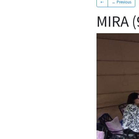
⇠
← Previous
MIRA 