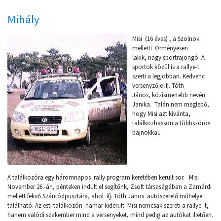
Mihály
Misi (16 éves) , a Szolnok
melletti Örményesen
lakik, nagy sportrajongó. A
sportok közül is a rallye-t
szerti a legjobban. Kedvenc
versenyzője ifj. Tóth
János, közismertebb nevén
Janika. Talán nem meglepő,
hogy Misi azt kívánta,
találkozhasson a többszörös
bajnokkal.
A találkozóra egy háromnapos rally program keretében került sor. Misi
November 26.-án, pénteken indult el segítőnk, Zsolt társaságában a Zamárdi
mellett fekvő Szántódpusztára, ahol ifj. Tóth János autószerelő műhelye
található. Az esti találkozón hamar kiderült: Misi nemcsak szereti a rallye -t,
hanem valódi szakember mind a versenyeket, mind pedig az autókat illetően.