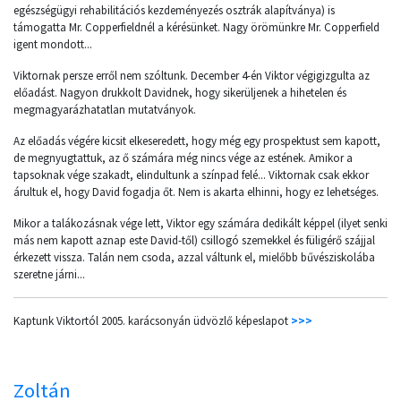
egészségügyi rehabilitációs kezdeményezés osztrák alapítványa) is
támogatta Mr. Copperfieldnél a kérésünket. Nagy örömünkre Mr. Copperfield
igent mondott...
Viktornak persze erről nem szóltunk. December 4-én Viktor végigizgulta az
előadást. Nagyon drukkolt Davidnek, hogy sikerüljenek a hihetelen és
megmagyarázhatatlan mutatványok.
Az előadás végére kicsit elkeseredett, hogy még egy prospektust sem kapott,
de megnyugtattuk, az ő számára még nincs vége az estének. Amikor a
tapsoknak vége szakadt, elindultunk a színpad felé... Viktornak csak ekkor
árultuk el, hogy David fogadja őt. Nem is akarta elhinni, hogy ez lehetséges.
Mikor a talákozásnak vége lett, Viktor egy számára dedikált képpel (ilyet senki
más nem kapott aznap este David-től) csillogó szemekkel és füligérő szájjal
érkezett vissza. Talán nem csoda, azzal váltunk el, mielőbb bűvésziskolába
szeretne járni...
Kaptunk Viktortól 2005. karácsonyán üdvözlő képeslapot
>>>
Zoltán