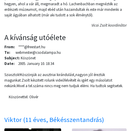
hegyen, ahol a vár áll, megmaradt a hó. Lachenbachban megnézték az
erdészeti múzeumot, majd ebéd után hazaindultak és este már mindenki a
saját ágyában alhatott (már aki tudott a sok élménytől).
Vicai Zsolt koordinátor
A kívánság utóélete
From:
****@freestart.hu
To:
webmester@csodalampa.hu
Subject:
Köszönet
Date:
2005. January 10. 18:34
Sziasztok!Köszönjük az ausztriai kirándulást,nagyon jól éreztük
magunkat.Zsolt készitett rolunk videófelvételt és igért egy másolatot
nekünk.Mivel a tel.száma nincs meg nem tudjuk elérni. Ha tudtok segitsetek.
Köszönettel: Olivér
Viktor (11 éves, Békésszentandrás)