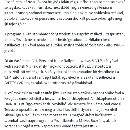
Csodálattal nézte a jókora helyiség falán végig, néhol több sorban sorakozó
serlegeket, kupákat, érmeket, melyekből még az emeleti gallériára is
jutott. Komoly szakmai eszmecsere után a bajnok rallye-s videókazettákkal,
pólókkal, sapkával és persze névre szólóan dedikált poszterekkel lepte meg
ijú rajongóját.
A program 27.-én szombaton folytatódott a Veszprém melletti Jutaspusztán,
ahol is Misinek nem mindennapi lehetősége adódott: Mitfahrer-ként
beülhetett Janikával abba az autóba, mely a többszörös bajnok első WRC -
je volt.
28-án Vasárnap a VIII. Perspeed Minor Rallye-n a szervezői V.I.P. kártyával
kedveskedtek Misinek, mely megkülönböztetett státuszt biztosított a
messziről jött vendégnek. A kártya birtokában szabadon közlekedhetett a
V.I.P. sátorban, ahol vendégül látták egy ebédre is. Ez után beülhetett a
SAFETY CAR-ba, és találkozhatott a vezető pályabíróval.
A csúcsok csúcsa csak ez után jött: A rallye szervezőinek szponzorálásával a
levegőbe emelkedhetett a helyszínen lévő helikopterrel. A helikopteres útra az
ORINOCO Bt. ügyvezetőjének jóvoltából elkísérhette őt a Várpalotai Városi
Televízió operatőre is, aki még a felszállás előtt helyszíni interjút készített
Misivel. Így a repülés minden mozzanata is megörökítésre kerülhetett. A
szombat-vasárnapi programra Misit elkísérte a 15-éves Bozsó is, akinek
korábban horgászattal kapcsolatos kívánságát teljesítettük.