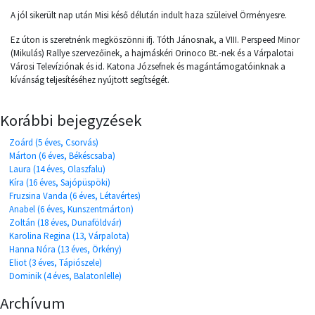
A jól sikerült nap után Misi késő délután indult haza szüleivel Örményesre.
Ez úton is szeretnénk megköszönni ifj. Tóth Jánosnak, a VIII. Perspeed Minor
(Mikulás) Rallye szervezőinek, a hajmáskéri Orinoco Bt.-nek és a Várpalotai
Városi Televíziónak és id. Katona Józsefnek és magántámogatóinknak a
kívánság teljesítéséhez nyújtott segítségét.
Korábbi bejegyzések
Zoárd (5 éves, Csorvás)
Márton (6 éves, Békéscsaba)
Laura (14 éves, Olaszfalu)
Kíra (16 éves, Sajópüspöki)
Fruzsina Vanda (6 éves, Létavértes)
Anabel (6 éves, Kunszentmárton)
Zoltán (18 éves, Dunaföldvár)
Karolina Regina (13, Várpalota)
Hanna Nóra (13 éves, Örkény)
Eliot (3 éves, Tápiószele)
Dominik (4 éves, Balatonlelle)
Archívum