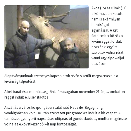
Ákos (15) és Olivér (11)
a kórházban kötött
nem is akármilyen
barátságot
egymással. A két
fiatalember közös a
kívánsággal fordult
hozzánk: együtt
szerettek volna részt
venni egy alpok-aljai
utazáson.
Alapítványunknak személyes kapcsolatok révén sikerült megszerveznie a
kívánság teljesítését.
A két barát és a mamák segítőnk társaságában november 21-én, szombaton
reggel indult el Eisenstadtba.
A szállás a város központjában található Haus der Begegnung
vendégházban volt. Délután szervezett programokra indult a kis csapat. A
természet gyönyörű napsütéses időjárásról gondoskodott, mintha megérezte
volna az elkövetkezendő két nap fontosságát.