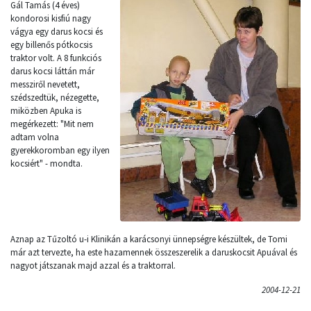
Gál Tamás (4 éves)
kondorosi kisfiú nagy
vágya egy darus kocsi és
egy billenős pótkocsis
traktor volt. A 8 funkciós
darus kocsi láttán már
messziről nevetett,
szédszedtük, nézegette,
miközben Apuka is
megérkezett: "Mit nem
adtam volna
gyerekkoromban egy ilyen
kocsiért" - mondta.
Aznap az Tűzoltó u-i Klinikán a karácsonyi ünnepségre készültek, de Tomi
már azt tervezte, ha este hazamennek összeszerelik a daruskocsit Apuával és
nagyot játszanak majd azzal és a traktorral.
2004-12-21