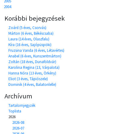
2005
2004
Korábbi bejegyzések
Zoárd (5 éves, Csorvás)
Márton (6 éves, Békéscsaba)
Laura (14 éves, Olaszfalu)
Kíra (16 éves, Sajópüspöki)
Fruzsina Vanda (6 éves, Létavértes)
Anabel (6 éves, Kunszentmárton)
Zoltán (18 éves, Dunaföldvár)
Karolina Regina (13, Várpalota)
Hanna Nóra (13 éves, Örkény)
Eliot (3 éves, Tápiószele)
Dominik (4 éves, Balatonlelle)
Archívum
Tartalomjegyzék
Toplista
2026
2026-08
2026-07
2026-06