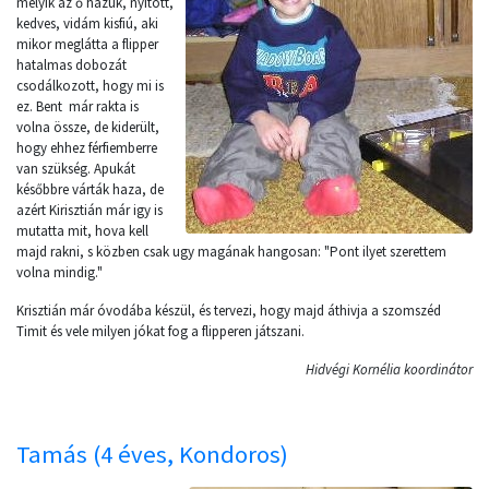
melyik az ő házuk, nyitott,
kedves, vidám kisfiú, aki
mikor meglátta a flipper
hatalmas dobozát
csodálkozott, hogy mi is
ez. Bent már rakta is
volna össze, de kiderült,
hogy ehhez férfiemberre
van szükség. Apukát
későbbre várták haza, de
azért Kirisztián már igy is
mutatta mit, hova kell
majd rakni, s közben csak ugy magának hangosan: "Pont ilyet szerettem
volna mindig."
Krisztián már óvodába készül, és tervezi, hogy majd áthivja a szomszéd
Timit és vele milyen jókat fog a flipperen játszani.
Hidvégi Kornélia koordinátor
Tamás (4 éves, Kondoros)