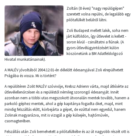
Zoltán (8 éves) "nagy repülőgépen"
szeretett volna repülni, de legalább egy
pilótafülkét belülről látni.
Zoli Budapest mellett lakik, soha nem
járt külföldön, így útlevelet is kellett -
soron kívül - csináltatni a fiúnak. (A
gyors útlevélügyintézésért külön
köszönetünk a BM Adatfeldolgozó
Hivatal munkatársainak).
A MALÉV jóvoltából 2004.12.01-én délelőtt édesanyjával Zoli elrepülhetett
Prágába és vissza. Mi is történt?
A repülőtéren Zolit MALÉV szóvivője, Krebsz Adrienn várta, majd átkísérte az
útlevélellenőrzésen és a repüléstől némileg szorongó édesanyját. Innét
azonban nem a többi utas megszokott útvonalán mentek tovább, hanem a
parkoló géphez mentek, ahol a gép kapitánya fogadta őket, majd, mint
mindig felszállás előtt, körbejárta a gépet, de ezúttal nem egyedül, hanem
Zolinak magyarázva, mit is vizsgál a gép külsején, hajtóművén,
csomagterében.
Felszállás után Zoli bemehetett a pilótafülkébe és az út nagyobb részét ott is