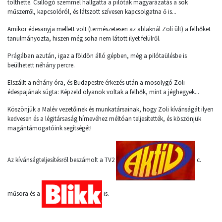
tölthette. Csillógó szemmel hallgatta a pilóták magyarázatás a sok
műszerről, kapcsolóról, és látszott szívesen kapcsolgatna ő is...
Amikor édesanyja mellett volt (természetesen az ablaknál Zoli ült) a felhőket
tanulmányozta, hiszen még soha nem látott ilyet felülről.
Prágában azután, igaz a földön álló gépben, még a pilótaülésbe is
beülhetett néhány percre.
Elszállt a néhány óra, és Budapestre érkezés után a mosolygó Zoli
édespajának súgta: Képzeld olyanok voltak a felhők, mint a jéghegyek...
Köszönjük a Malév vezetőinek és munkatársainak, hogy Zoli kívánságát ilyen
kedvesen és a légitársaság hírnevéhez méltóan teljesítették, és köszönjük
magántámogatóink segítségét!
Az kívánságteljesítésről beszámolt a TV2
c.
műsora és a
is.