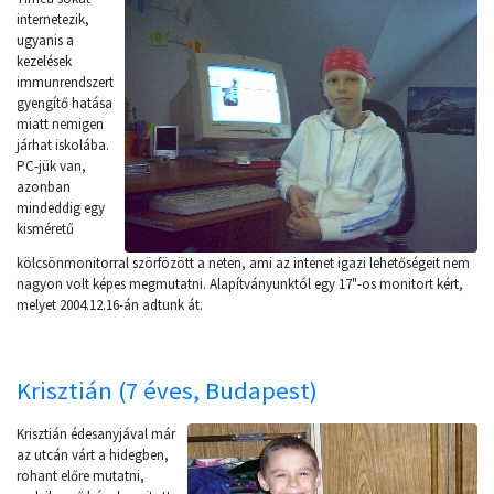
internetezik,
ugyanis a
kezelések
immunrendszert
gyengítő hatása
miatt nemigen
járhat iskolába.
PC-jük van,
azonban
mindeddig egy
kisméretű
kölcsönmonitorral szörfözött a neten, ami az intenet igazi lehetőségeit nem
nagyon volt képes megmutatni. Alapítványunktól egy 17"-os monitort kért,
melyet 2004.12.16-án adtunk át.
Krisztián (7 éves, Budapest)
Krisztián édesanyjával már
az utcán várt a hidegben,
rohant előre mutatni,