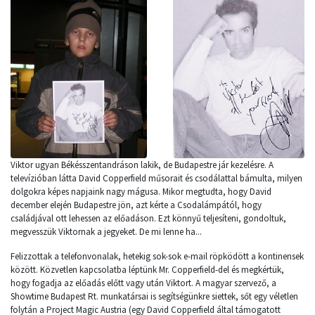
Viktor ugyan Békésszentandráson lakik, de Budapestre jár kezelésre. A
televízióban látta David Copperfield műsorait és csodálattal bámulta, milyen
dolgokra képes napjaink nagy mágusa. Mikor megtudta, hogy David
december elején Budapestre jön, azt kérte a Csodalámpától, hogy
családjával ott lehessen az előadáson. Ezt könnyű teljesíteni, gondoltuk,
megvesszük Viktornak a jegyeket. De mi lenne ha...
Felizzottak a telefonvonalak, hetekig sok-sok e-mail röpködött a kontinensek
között. Közvetlen kapcsolatba léptünk Mr. Copperfield-del és megkértük,
hogy fogadja az előadás előtt vagy után Viktort. A magyar szervező, a
Showtime Budapest Rt. munkatársai is segítségünkre siettek, sőt egy véletlen
folytán a Project Magic Austria (egy David Copperfield által támogatott