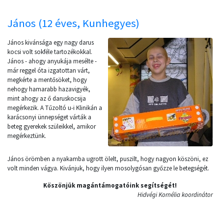
János (12 éves, Kunhegyes)
János kivánsága egy nagy darus
kocsi volt sokféle tartozékokkal.
János - ahogy anyukája mesélte -
már reggel óta izgatottan várt,
megkérte a mentősöket, hogy
nehogy hamarabb hazavigyék,
mint ahogy az ő daruskocsija
megérkezik. A Tűzoltó u-i Klinikán a
karácsonyi ünnepséget várták a
beteg gyerekek szüleikkel, amikor
megérkeztünk.
János örömben a nyakamba ugrott ölelt, puszilt, hogy nagyon köszöni, ez
volt minden vágya. Kivánjuk, hogy ilyen mosolygósan győzze le betegségét.
Köszönjük magántámogatóink segítségét!
Hidvégi Kornélia koordinátor