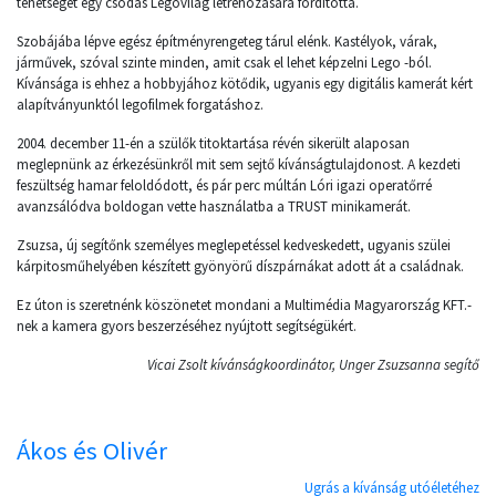
tehetségét egy csodás Legovilág létrehozására fordította.
Szobájába lépve egész építményrengeteg tárul elénk. Kastélyok, várak,
járművek, szóval szinte minden, amit csak el lehet képzelni Lego -ból.
Kívánsága is ehhez a hobbyjához kötődik, ugyanis egy digitális kamerát kért
alapítványunktól legofilmek forgatáshoz.
2004. december 11-én a szülők titoktartása révén sikerült alaposan
meglepnünk az érkezésünkről mit sem sejtő kívánságtulajdonost. A kezdeti
feszültség hamar feloldódott, és pár perc múltán Lóri igazi operatőrré
avanzsálódva boldogan vette használatba a TRUST minikamerát.
Zsuzsa, új segítőnk személyes meglepetéssel kedveskedett, ugyanis szülei
kárpitosműhelyében készített gyönyörű díszpárnákat adott át a családnak.
Ez úton is szeretnénk köszönetet mondani a Multimédia Magyarország KFT.-
nek a kamera gyors beszerzéséhez nyújtott segítségükért.
Vicai Zsolt kívánságkoordinátor, Unger Zsuzsanna segítő
Ákos és Olivér
Ugrás a kívánság utóéletéhez