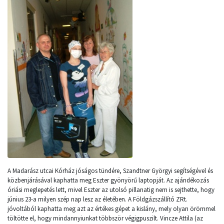
A Madarász utcai Kórház jóságos tündére, Szandtner Györgyi segítségével és
közbenjárásával kaphatta meg Eszter gyönyörű laptopját. Az ajándékozás
óriási meglepetés lett, mivel Eszter az utolsó pillanatig nem is sejthette, hogy
június 23-a milyen szép nap lesz az életében. A Földgázszállító ZRt.
jóvoltából kaphatta meg azt az értékes gépet a kislány, mely olyan örömmel
töltötte el, hogy mindannyiunkat többször végigpuszilt. Vincze Attila (az