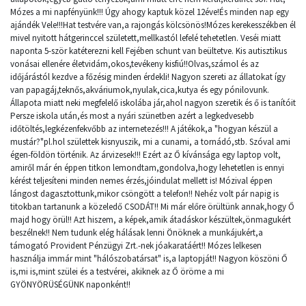
Mózes a mi napfényünk!!! Úgy ahogy kaptuk közel 12éve!És minden nap egy
ajándék Vele!!!Hat testvére van,a rajongás kölcsönös!Mózes kerekesszékben él
mivel nyitott hátgerinccel született,mellkastól lefelé tehetetlen. Veséi miatt
naponta 5-ször katéterezni kell Fejében schunt van beültetve. Kis autisztikus
vonásai ellenére életvidám,okos,tevékeny kisfiú!!Olvas,számol és az
időjárástól kezdve a főzésig minden érdekli! Nagyon szereti az állatokat így
van papagáj,teknős,akváriumok,nyulak,cica,kutya és egy pónilovunk.
Állapota miatt neki megfelelő iskolába jár,ahol nagyon szeretik és ő is tanítóit
Persze iskola után,és most a nyári szünetben azért a legkedvesebb
időtöltés,legkézenfekvőbb az internetezés!!! A játékok,a "hogyan készül a
mustár?"pl.hol születtek kisnyuszik, mi a cunami, a tornádó,stb. Szóval ami
égen-földön történik. Az árvizesek!!! Ezért az Ő kívánsága egy laptop volt,
amiről már én éppen titkon lemondtam,gondolva,hogy lehetetlen is ennyi
kérést teljesíteni minden nemes érzés,jóindulat mellett is! Mózival éppen
lángost dagasztottunk,mikor csöngött a telefon!! Nehéz volt pár napig is
titokban tartanunk a közeledő CSODÁT!! Mi már előre örültünk annak,hogy Ő
majd hogy örül!! Azt hiszem, a képek,amik átadáskor készültek,önmagukért
beszélnek!! Nem tudunk elég hálásak lenni Önöknek a munkájukért,a
támogató Provident Pénzügyi Zrt.-nek jóakaratáért!! Mózes lelkesen
használja immár mint "hálószobatársat" is,a laptopját!! Nagyon köszöni Ő
is,mi is,mint szülei és a testvérei, akiknek az Ő öröme a mi
GYÖNYÖRÜSÉGÜNK naponként!!