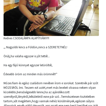
Kedves CSODALÁMPA ALAPÍTVÁNY!!!
,, Nagyobb kincs a Földön,nincs a SZERETETNÉL!
Örülj,ha valaha egyszer is jót tettél...
Ha egy fájó könnyet egyszer letöröltél,
Édesebb öröm az minden más örömnél!!''
Mózes fiam és egész családom nevében írom e sorokat. Szeretnék pár szót
MÓZESRŐL írni. Teszem ezt azért,mert más leveleit olvasva nekem olyan
közelebbi,bensőségesebb lenne,ha az ajándékozott
személyről,lényéről,lelkületéről esne pár szó...Természetesen tiszteletben
tartom,sőt megértem,hogy vannak nehéz körülmények,egészen súlyos
állapotok,egyéb gátló tényezők,ami miatt erre nem kerül,kerülhet sor. Hát,