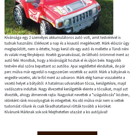
Kívánsága egy 2 személyes akkumulátoros autó volt, amit testvérével is
tudnak használni. Elérkezet a nap és a kisautó megérkezett. Márk először úgy
meglepődött, nem is értette, hogy kerül ide egy autó és mellette a Tündi néni
és valaki meg fényképezi. Kisebb gyanakvással, de látható örömmel ment az
autó felé. Mondtuk, hogy a kívánságát hoztuk el és üljön bele. Nagyobb
testvére első szóra bepattant az autóba. Apai segédlettel elindultak, de pár
perc múlva már egyedül is nagyszerűen vezették az autót. Márk a bátyának is
engedte vezetni, aki le-föl ment az udvaron. Márk elég hamar visszakérte a
vezető helyet a bátyától. A hatalmas udvarukban tócsa, kerülgetésre, majd
vadászatra indultak. Nagy élvezettel kerülgették eleinte a tócsákat, majd azt
élvezték, ahogy átmennek rajta. Nagyokat nevettek a "száguldozás" közben,
időnként ránk mosolyogtak és integettek. Kis idő múlva már nem is vettek
tudomást rólunk és csak fáradhatatlanul rótták tovább a köröket.
Kívánunk Márknak sok-sok felejthetetlen utazást a kis autójával!