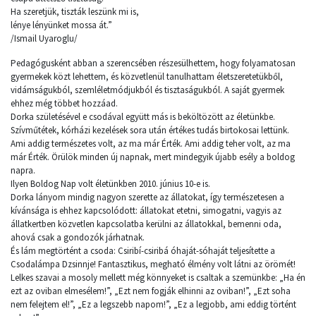
Ha szeretjük, tiszták leszünk mi is,
lénye lényünket mossa át.”
/Ismail Uyaroglu/
Pedagógusként abban a szerencsében részesülhettem, hogy folyamatosan
gyermekek közt lehettem, és közvetlenül tanulhattam életszeretetükből,
vidámságukból, szemléletmódjukból és tisztaságukból. A saját gyermek
ehhez még többet hozzáad.
Dorka születésével e csodával együtt más is beköltözött az életünkbe.
Szívműtétek, kórházi kezelések sora után értékes tudás birtokosai lettünk.
Ami addig természetes volt, az ma már Érték. Ami addig teher volt, az ma
már Érték. Örülök minden új napnak, mert mindegyik újabb esély a boldog
napra.
Ilyen Boldog Nap volt életünkben 2010. június 10-e is.
Dorka lányom mindig nagyon szerette az állatokat, így természetesen a
kívánsága is ehhez kapcsolódott: állatokat etetni, simogatni, vagyis az
állatkertben közvetlen kapcsolatba kerülni az állatokkal, bemenni oda,
ahová csak a gondozók járhatnak.
És lám megtörtént a csoda: Csiribí-csiribá óhaját-sóhaját teljesítette a
Csodalámpa Dzsinnje! Fantasztikus, megható élmény volt látni az örömét!
Lelkes szavai a mosoly mellett még könnyeket is csaltak a szemünkbe: „Ha én
ezt az oviban elmesélem!”, „Ezt nem fogják elhinni az oviban!”, „Ezt soha
nem felejtem el!”, „Ez a legszebb napom!”, „Ez a legjobb, ami eddig történt