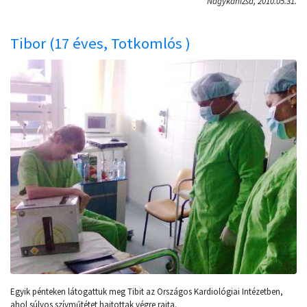
Nagykanizsa, 2010.05.31.
Tibor (17 éves, Totkomlós )
Egyik pénteken látogattuk meg Tibit az Országos Kardiológiai Intézetben,
ahol súlyos szívműtétet hajtottak végre rajta.