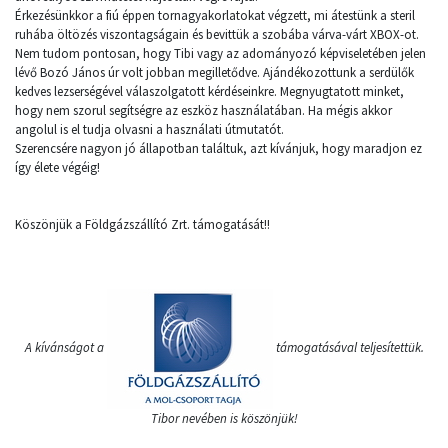
Érkezésünkkor a fiú éppen tornagyakorlatokat végzett, mi átestünk a steril
ruhába öltözés viszontagságain és bevittük a szobába várva-várt XBOX-ot.
Nem tudom pontosan, hogy Tibi vagy az adományozó képviseletében jelen
lévő Bozó János úr volt jobban megilletődve. Ajándékozottunk a serdülők
kedves lezserségével válaszolgatott kérdéseinkre. Megnyugtatott minket,
hogy nem szorul segítségre az eszköz használatában. Ha mégis akkor
angolul is el tudja olvasni a használati útmutatót.
Szerencsére nagyon jó állapotban találtuk, azt kívánjuk, hogy maradjon ez
így élete végéig!
Köszönjük a Földgázszállító Zrt. támogatását!!
A kívánságot a
támogatásával teljesítettük.
Tibor nevében is köszönjük!