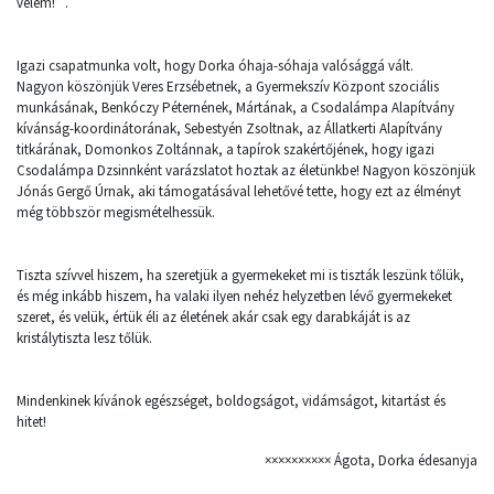
velem!” .
Igazi csapatmunka volt, hogy Dorka óhaja-sóhaja valósággá vált.
Nagyon köszönjük Veres Erzsébetnek, a Gyermekszív Központ szociális
munkásának, Benkóczy Péternének, Mártának, a Csodalámpa Alapítvány
kívánság-koordinátorának, Sebestyén Zsoltnak, az Állatkerti Alapítvány
titkárának, Domonkos Zoltánnak, a tapírok szakértőjének, hogy igazi
Csodalámpa Dzsinnként varázslatot hoztak az életünkbe! Nagyon köszönjük
Jónás Gergő Úrnak, aki támogatásával lehetővé tette, hogy ezt az élményt
még többször megismételhessük.
Tiszta szívvel hiszem, ha szeretjük a gyermekeket mi is tiszták leszünk tőlük,
és még inkább hiszem, ha valaki ilyen nehéz helyzetben lévő gyermekeket
szeret, és velük, értük éli az életének akár csak egy darabkáját is az
kristálytiszta lesz tőlük.
Mindenkinek kívánok egészséget, boldogságot, vidámságot, kitartást és
hitet!
×××××××××× Ágota, Dorka édesanyja