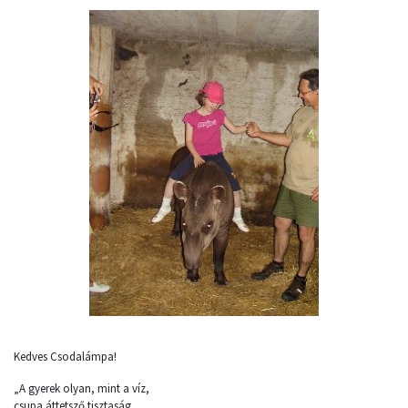
Kedves Csodalámpa!
„A gyerek olyan, mint a víz,
csupa áttetsző tisztaság.