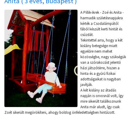
Anita ( 3 éves, Budapest )
A Pillik-ikrek - Zoé és Anita -
harmadik születésnapjukra
kérték a Csodalámpától
fából készült kerti hintát és
csúzdát.
Tekintettel arra, hogy a két
kislány betegsége miatt
egyelőre nem mehet
közösségbe, nagy szükségük
van a szórakozást jelentő
házi játszótérre, hiszen a
hinta és a gyűrű fizikai
adottságaikat is nagyban
javítják.
A két kislány az átadás
napján is orvosnál volt, így
mire sikerült találkoznunk
Anita már aludt, így csak
Zoét sikerült megörökíteni, ahogy boldog önfeledettségben hintázott.