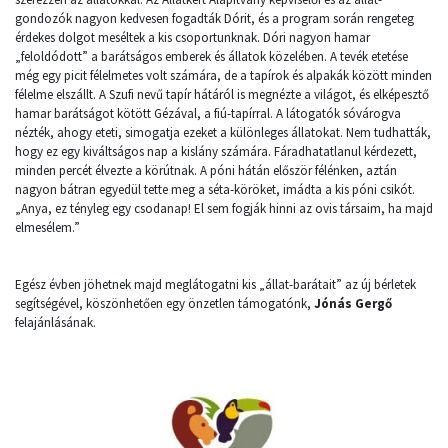
gondozók nagyon kedvesen fogadták Dórit, és a program során rengeteg
érdekes dolgot meséltek a kis csoportunknak. Dóri nagyon hamar
„feloldódott” a barátságos emberek és állatok közelében. A tevék etetése
még egy picit félelmetes volt számára, de a tapírok és alpakák között minden
félelme elszállt. A Szufi nevű tapír hátáról is megnézte a világot, és elképesztő
hamar barátságot kötött Gézával, a fiú-tapírral. A látogatók sóvárogva
nézték, ahogy eteti, simogatja ezeket a különleges állatokat. Nem tudhatták,
hogy ez egy kiváltságos nap a kislány számára. Fáradhatatlanul kérdezett,
minden percét élvezte a körútnak. A póni hátán először félénken, aztán
nagyon bátran egyedül tette meg a séta-köröket, imádta a kis póni csikót.
„Anya, ez tényleg egy csodanap! El sem fogják hinni az ovis társaim, ha majd
elmesélem.”
Egész évben jöhetnek majd meglátogatni kis „állat-barátait” az új bérletek
segítségével, köszönhetően egy önzetlen támogatónk,
Jónás Gergő
felajánlásának.