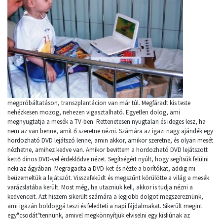
megpróbáltatáson, transzplantácion van már túl. Megfáradt kis teste
nehézkesen mozog, nehezen vigasztalható. Egyetlen dolog, ami
megnyugtatja a mesék a TV-ben. Rettenetesen nyugtalan és ideges lesz, ha
nem az van benne, amit ő szeretne nézni. Számára az igazi nagy ajándék egy
hordozható DVD lejátszó lenne, amin akkor, amikor szeretne, és olyan mesét
nézhetne, amihez kedve van. Amikor bevittem a hordozható DVD lejátszott
kettő dinos DVD-vel érdeklődve nézet. Segítségért nyúlt, hogy segítsük felülni
neki az ágyában. Megragadta a DVD-ket és nézte a borítókat, addig mi
beüzemeltük a lejátszót. Visszafeküdt és megszűnt körülötte a világ a mesék
varázslatába került. Most még, ha utazniuk kell, akkor is tudja nézni a
kedvenceit. Azt hiszem sikerült számára a legjobb dolgot megszereznünk,
ami igazán boldoggá teszi és feledteti a napi fájdalmakat. Sikerült megint
egy"csodát"tennünk, amivel megkönnyítjük elviselni egy kisfiúnak az