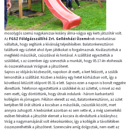
mosolygós szemű nagykanizsai kislány álma-vágya egy kerti játszótér volt.
Az
FGSZ Földgázszállító Zrt. Gellénházi Üzemé
nek munkatársai
vállaltuk, hogy segítünk a kívánság teljesítésében. Balatonkeresztúron
találtunk egy üzletet ahol ilyen játékokat is forgalmaznak. Kiválasztottuk a
megfelelő mászókát, csúszdával és hintával. A szállítást egyeztettük a
szülőkkel, s az üzemben úgy szerveztük a munkát, hogy 05.17-én elvihessük
és összerakhassuk Virágnak a játszóteret.
Sajnos az időjárás közbeszólt, napokon át esett, a kert felázott, a szülők
lemondták a szállítást. Közben a kislány egy hetet kórházban volt, így a
következő kitűzött időpont 05.31-e lett. Sajnos ezen a napon is borult reggelre
ébredtünk. Telefonon egyeztettünk a szülőkkel és az üzlettel, s mivel az eső
nem esett, úgy döntöttünk, hogy útnak indulunk - három karbantartó
kollégám és jómagam. Félúton eleredt az eső, Balatonkeresztúron, az üzlet
kertjében fél órát ültünk a kocsiban a mászókák, csúszdák között, mert
annyira zuhogott. A kedvünket azonban ez sem vette el, a még szemerkélő
esőben felraktuk a játszótér elemeit a kocsira és elindultunk a kislányhoz.
Virág a nagymamájánál volt érkezésünkkor, így a kollégák a távollétében
összeszerelhették a játszóteret. Szerencsére amíg dolgoztak, nem esett az