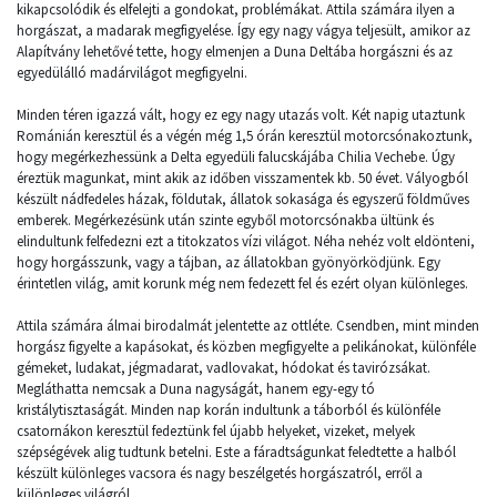
kikapcsolódik és elfelejti a gondokat, problémákat. Attila számára ilyen a
horgászat, a madarak megfigyelése. Így egy nagy vágya teljesült, amikor az
Alapítvány lehetővé tette, hogy elmenjen a Duna Deltába horgászni és az
egyedülálló madárvilágot megfigyelni.
Minden téren igazzá vált, hogy ez egy nagy utazás volt. Két napig utaztunk
Románián keresztül és a végén még 1,5 órán keresztül motorcsónakoztunk,
hogy megérkezhessünk a Delta egyedüli falucskájába Chilia Vechebe. Úgy
éreztük magunkat, mint akik az időben visszamentek kb. 50 évet. Vályogból
készült nádfedeles házak, földutak, állatok sokasága és egyszerű földműves
emberek. Megérkezésünk után szinte egyből motorcsónakba ültünk és
elindultunk felfedezni ezt a titokzatos vízi világot. Néha nehéz volt eldönteni,
hogy horgásszunk, vagy a tájban, az állatokban gyönyörködjünk. Egy
érintetlen világ, amit korunk még nem fedezett fel és ezért olyan különleges.
Attila számára álmai birodalmát jelentette az ottléte. Csendben, mint minden
horgász figyelte a kapásokat, és közben megfigyelte a pelikánokat, különféle
gémeket, ludakat, jégmadarat, vadlovakat, hódokat és tavirózsákat.
Megláthatta nemcsak a Duna nagyságát, hanem egy-egy tó
kristálytisztaságát. Minden nap korán indultunk a táborból és különféle
csatornákon keresztül fedeztünk fel újabb helyeket, vizeket, melyek
szépségévek alig tudtunk betelni. Este a fáradtságunkat feledtette a halból
készült különleges vacsora és nagy beszélgetés horgászatról, erről a
különleges világról.