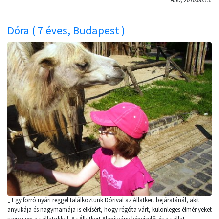
Arló, 2010.06.19.
Dóra ( 7 éves, Budapest )
„ Egy forró nyári reggel találkoztunk Dórival az Állatkert bejáratánál, akit
anyukája és nagymamája is elkísért, hogy régóta várt, különleges élményeket
szerezzen az állatokkal. Az Állatkert Alapítvány képviselői és az állat-