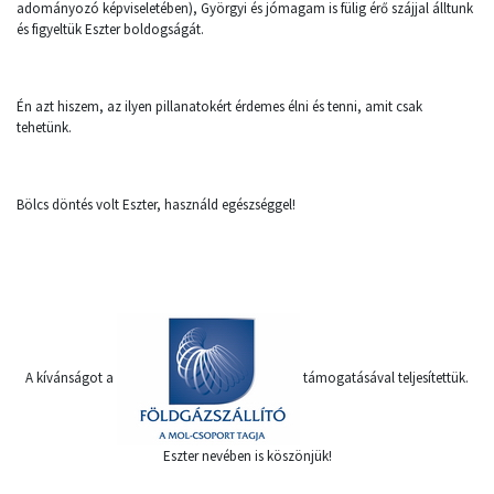
adományozó képviseletében), Györgyi és jómagam is fülig érő szájjal álltunk
és figyeltük Eszter boldogságát.
Én azt hiszem, az ilyen pillanatokért érdemes élni és tenni, amit csak
tehetünk.
Bölcs döntés volt Eszter, használd egészséggel!
A kívánságot a
támogatásával teljesítettük.
Eszter nevében is köszönjük!