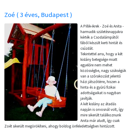
Zoé ( 3 éves, Budapest )
A Pillik-ikrek - Zoé és Anita -
harmadik születésnapjukra
kérték a Csodalámpától
fából készült kerti hintát és
csúzdát.
Tekintettel arra, hogy a két
kislány betegsége miatt
egyelőre nem mehet
közösségbe, nagy szükségük
van a szórakozást jelentő
házi játszótérre, hiszen a
hinta és a gyűrű fizikai
adottságaikat is nagyban
javítják.
A két kislány az átadás
napján is orvosnál volt, így
mire sikerült találkoznunk
Anita már aludt, így csak
Zoét sikerült megörökíteni, ahogy boldog önfeledettségben hintázott.