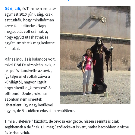
Dóri
,
Lili
, és Timi nem ismerték
egymást 2010. júniusáig, csak
azt tudták, hogy mindhárman
szeretik a delfineket. Nagy
meglepetés volt számukra,
hogy együtt utazhatnak és
együtt ismerhetik meg kedvenc
állatukat.
Már az indulás is kalandos volt,
mivel Dóri Felsőzsolcán lakik, a
települést körülvette az árvíz,
így teljesen el voltak zárva a
külvilágtól, nagyon izgult,
hogy sikerül-e „kimenteni” őt
otthonról. Szülei, rokonai
azonban nem ismertek
lehetetlent, így nagy kerülővel
ugyan, de ő is időben érkezett a repülőtérre.
Timi a „leleteivel” küzdött, de orvosa elengedte, hiszen szerinte is csak
segíthetnek a delfinek. Lili még úszóleckéket is vett, hátha becsobban a vízbe
és úszhat velük.