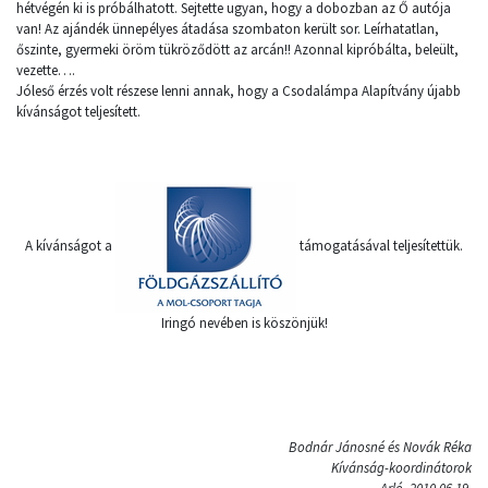
hétvégén ki is próbálhatott. Sejtette ugyan, hogy a dobozban az Ő autója
van! Az ajándék ünnepélyes átadása szombaton került sor. Leírhatatlan,
őszinte, gyermeki öröm tükröződött az arcán!! Azonnal kipróbálta, beleült,
vezette….
Jóleső érzés volt részese lenni annak, hogy a Csodalámpa Alapítvány újabb
kívánságot teljesített.
A kívánságot a
támogatásával teljesítettük.
Iringó nevében is köszönjük!
Bodnár Jánosné és Novák Réka
Kívánság-koordinátorok