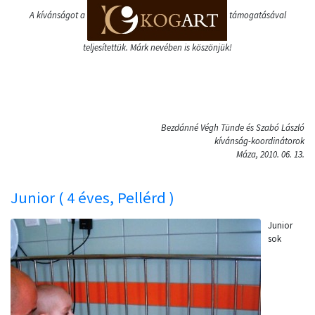
A kívánságot a
támogatásával
teljesítettük. Márk nevében is köszönjük!
Bezdánné Végh Tünde és Szabó László
kívánság-koordinátorok
Máza, 2010. 06. 13.
Junior ( 4 éves, Pellérd )
Junior
sok