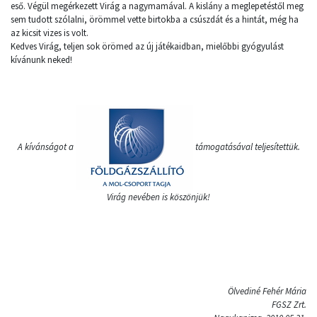
eső. Végül megérkezett Virág a nagymamával. A kislány a meglepetéstől meg
sem tudott szólalni, örömmel vette birtokba a csúszdát és a hintát, még ha
az kicsit vizes is volt.
Kedves Virág, teljen sok örömed az új játékaidban, mielőbbi gyógyulást
kívánunk neked!
A kívánságot a
támogatásával teljesítettük.
Virág nevében is köszönjük!
Ölvediné Fehér Mária
FGSZ Zrt.