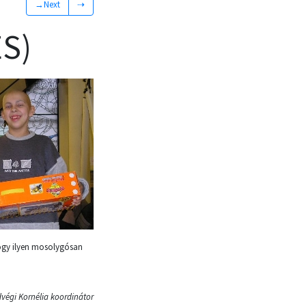
→Next
⇢
S)
hogy ilyen mosolygósan
dvégi Kornélia koordinátor