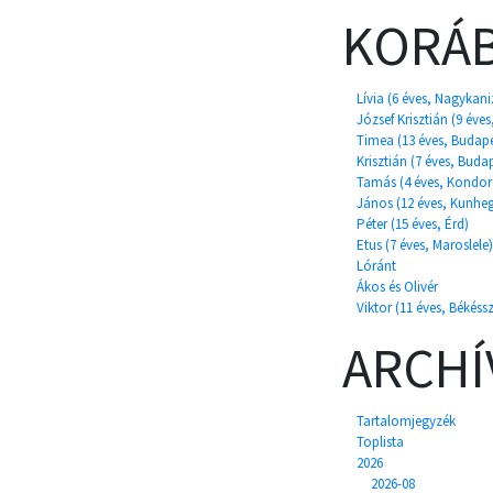
KORÁB
Lívia (6 éves, Nagykani
József Krisztián (9 év
Timea (13 éves, Budape
Krisztián (7 éves, Buda
Tamás (4 éves, Kondor
János (12 éves, Kunhe
Péter (15 éves, Érd)
Etus (7 éves, Maroslele)
Lóránt
Ákos és Olivér
Viktor (11 éves, Békéss
ARCH
Tartalomjegyzék
Toplista
2026
2026-08