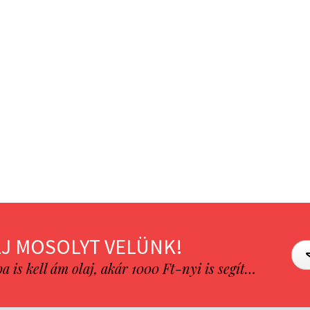
J MOSOLYT VELÜNK!
is kell ám olaj, akár 1000 Ft-nyi is segít…