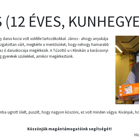
 (12 ÉVES, KUNHEGYE
 darus kocsi volt sokféle tartozékokkal. János - ahogy anyukája
a izgatottan várt, megkérte a mentősöket, hogy nehogy hamarabb
z ő daruskocsija megérkezik. A Tűzoltó u-i Klinikán a karácsonyi
g gyerekek szüleikkel, amikor megérkeztünk.
a ugrott ölelt, puszilt, hogy nagyon köszöni, ez volt minden vágya. Kivánjuk, 
Köszönjük magántámogatóink segítségét!
Hi