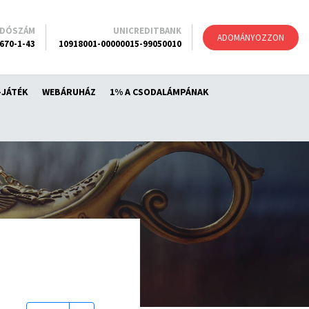
ADÓSZÁM
UNICREDITBANK
ADOMÁNYOZZON
670-1-43
10918001-00000015-99050010
-JÁTÉK
WEBÁRUHÁZ
1% A CSODALÁMPÁNAK