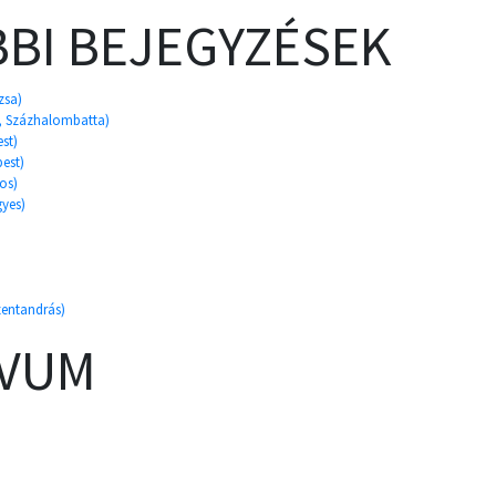
BI BEJEGYZÉSEK
zsa)
es, Százhalombatta)
st)
pest)
os)
gyes)
zentandrás)
ÍVUM