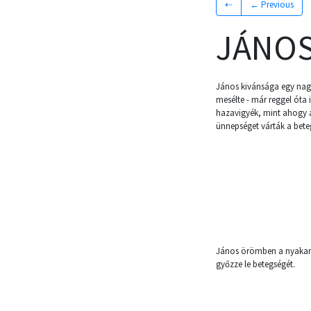
⇠
← Previous
JÁNOS
János kivánsága egy nagy
mesélte - már reggel ót
hazavigyék, mint ahogy a
ünnepséget várták a bete
János örömben a nyakamb
győzze le betegségét.