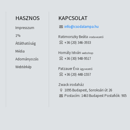
HASZNOS
KAPCSOLAT
info@csodalampa.hu
Impresszum
1%
Ratimorszky Beáta
irodavezető
+36 (20) 346-3933
Átláthatóság
Média
Homály István
webshop
+36 (30) 948-9517
Adományozás
Webtérkép
Patzauer Éva
ügyvezető
+36 (20) 448-1557
Zwack irodaház
1095 Budapest, Soroksári út 26
Postacím: 1463 Budapest Postafiók: 905