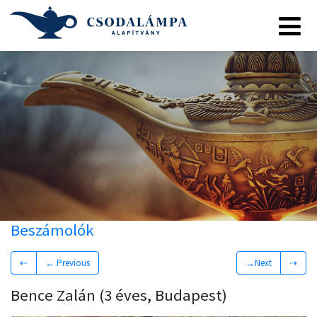
Beszámolók
⇠
← Previous
→Next
⇢
Bence Zalán (3 éves, Budapest)