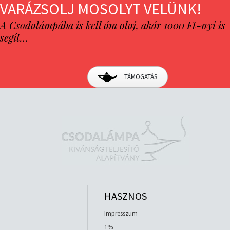
VARÁZSOLJ MOSOLYT VELÜNK!
A Csodalámpába is kell ám olaj, akár 1000 Ft-nyi is
segít…
TÁMOGATÁS
HASZNOS
Impresszum
1%