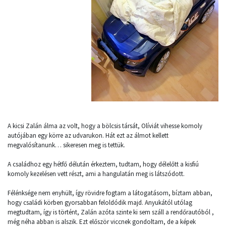
A kicsi Zalán álma az volt, hogy a bölcsis társát, Olíviát vihesse komoly
autójában egy körre az udvarukon. Hát ezt az álmot kellett
megvalósítanunk… sikeresen meg is tettük.
A családhoz egy hétfő délután érkeztem, tudtam, hogy délelőtt a kisfiú
komoly kezelésen vett részt, ami a hangulatán meg is látszódott.
Félénksége nem enyhült, így rövidre fogtam a látogatásom, bíztam abban,
hogy családi körben gyorsabban feloldódik majd. Anyukától utólag
megtudtam, így is történt, Zalán azóta szinte ki sem száll a rendőrautóból ,
még néha abban is alszik. Ezt először viccnek gondoltam, de a képek