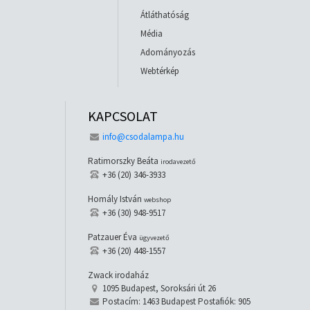
Átláthatóság
Média
Adományozás
Webtérkép
KAPCSOLAT
info@csodalampa.hu
Ratimorszky Beáta
irodavezető
+36 (20) 346-3933
Homály István
webshop
+36 (30) 948-9517
Patzauer Éva
ügyvezető
+36 (20) 448-1557
Zwack irodaház
1095 Budapest, Soroksári út 26
Postacím: 1463 Budapest Postafiók: 905