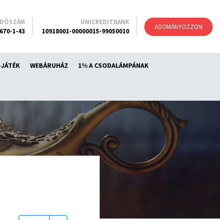
ADÓSZÁM
UNICREDITBANK
ADOMÁNYOZZON
670-1-43
10918001-00000015-99050010
-JÁTÉK
WEBÁRUHÁZ
1% A CSODALÁMPÁNAK