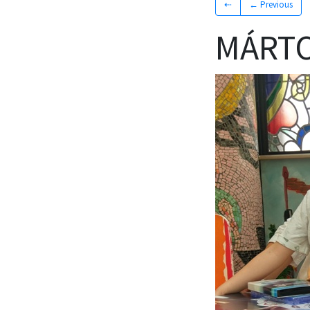
⇠
← Previous
MÁRTO