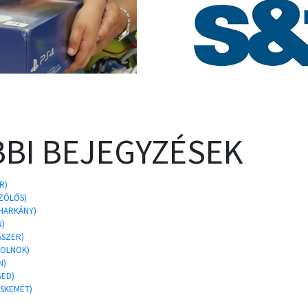
BI BEJEGYZÉSEK
R)
SZŐLŐS)
AHARKÁNY)
N)
ASZER)
ZOLNOK)
N)
GED)
CSKEMÉT)