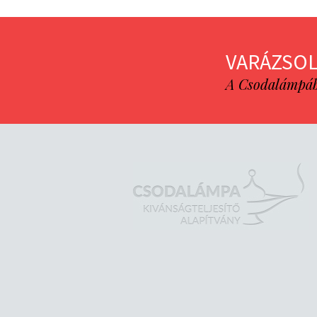
VARÁZSOL
A Csodalámpába 