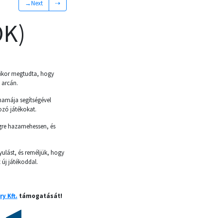
→Next
⇢
OK)
Mikor megtudta, hogy
s arcán.
mamája segítségével
ozó játékokat.
égre hazamehessen, és
ulást, és reméljük, hogy
 új játékoddal.
y Kft.
támogatását!