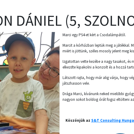
N DÁNIEL (5, SZOLN
Marci egy PS4-et kért a Csodalámpától.
Marcit a kórházban leptük meg a játékkal. 
miért is jöttünk, széles mosoly jelent meg ki
Izgatottan vette kezébe a nagy tasakot, és 
elkezdte kipakolni a konzolt és a hozzá tart
Látszott rajta, hogy már alig várja, hogy v
játszhasson vele.
Drága Marci, kívánunk neked mielőbbi gyógy
nagyon sokot boldog órát fogsz eltölteni az
Köszönjük az
S&T Consulting Hungar