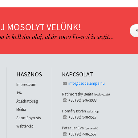
J MOSOLYT VELÜNK!
is kell ám olaj, akár 1000 Ft-nyi is segít…
HASZNOS
KAPCSOLAT
info@csodalampa.hu
Impresszum
1%
Ratimorszky Beáta
irodavezető
+36 (20) 346-3933
Átláthatóság
Média
Homály István
webshop
+36 (30) 948-9517
Adományozás
Webtérkép
Patzauer Éva
ügyvezető
+36 (20) 448-1557