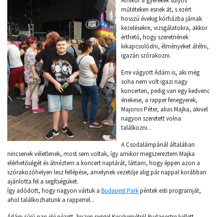
Amikor a gyerekek súlyos
műtéteken esnek át, s ezért
hosszú évekig kórházba járnak
kezelésekre, vizsgálatokra, akkor
érthető, hogy szeretnének
kikapcsolódni, élményeket átélni,
igazán szórakozni.
Erre vágyott Ádám is, aki még
soha nem volt igazi nagy
koncerten, pedig van egy kedvenc
énekese, a rapper fenegyerek,
Majoros Péter, alias Majka, akivel
nagyon szeretett volna
találkozni...
A Csodalámpánál általában
nincsenek véletlenek, most sem voltak, így amikor megszereztem Majka
elérhetőségét és átnéztem a koncert naptárát, láttam, hogy éppen azon a
szórakozóhelyen lesz fellépése, amelynek vezetője alig pár nappal korábban
ajánlotta fel a segítségüket.
Így adódott, hogy nagyon vártuk a
Budapest Park
péntek esti programját,
ahol találkozhatunk a rapperrel...
Ádám sűrű nap elé nézett, hiszen reggel Kecskemétről Budapestre kellett