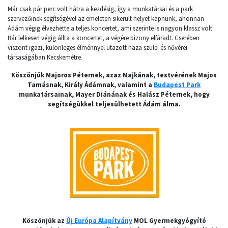
Már csak pár perc volt hátra a kezdésig, így a munkatársai és a park
szervezőinek segítségével az emeleten sikerült helyet kapnunk, ahonnan
Ádám végig élvezhette a teljes koncertet, ami szerinte is nagyon klassz volt.
Bár lelkesen végig állta a koncertet, a végére bizony elfáradt. Cserében
viszont igazi, különleges élménnyel utazott haza szülei és nővérei
társaságában Kecskemétre.
Köszönjük Majoros Péternek, azaz Majkának, testvérének Majos
Tamásnak, Király Ádámnak, valamint a
Budapest Park
munkatársainak, Mayer Diánának és Halász Péternek, hogy
segítségükkel teljesülhetett Ádám álma.
Köszönjük az
Új Európa Alapítvány
MOL Gyermekgyógyító