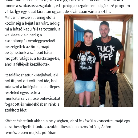
jönnie a szokásos vizsgálatra, este pedig az izgalmasnak ígérkező program
várta. Így egy kicsit fáradtan ugyan, de kíváncsian várta a sztárt.
Mint a filmekben… amíg elöl a
közönség a bejutásra várt, addig
mi a hátsó kapu felé tartottunk, a
walkie-talkie-n pedig a
csodalámpás vendéggyerekről
beszélgettek az őrök, majd
beléphettünk a színpad háta
mögötti világba, a backstage-be,
ahol a fellépők készülődtek.
Itt találkozhattunk Majkával, aki
hol itt, hol ott volt, hol ide, hol
oda szól a kollégáinak: a fellépés
részleteit egyeztette a
munkatársaival, telefonhívásokat
fogadott és mindeközben ránk is
szakított időt.
Körbenézhettünk abban a helyiségben, ahol felkészül a koncertre, majd egy
kicsit beszélgethettünk… azután elkészült a közös fotó is, Ádám
természetesen majkás pólóban.