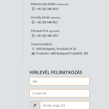
Ratimorszky Beáta
irodavezető
+36 (20) 346-3933
Homály István
webshop
+36 (30) 948-9517
Patzauer Éva
ügyvezető
+36 (20) 448-1557
Zwack irodaház
1095 Budapest, Soroksári út 26
Postacím: 1463 Budapest Postafiók: 905
HÍRLEVÉL FELIRATKOZÁS