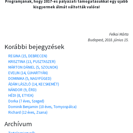
Programjának, hogy 2017-es pályázati támogatásukkal egy újabb
kisgyermek álmát váltották valóra!
Felkai Márta
Budapest, 2018. június 15.
Korábbi bejegyzések
REGINA (15, DEBRECEN)
KRISZTINA (13, PUSZTASZER)
MÁRTON DÁNIEL (5, SZOLNOK)
EVELIN (14, ÚJHARTYÁN)
DOMINIKA (5, NAGYFÜGED)
ÁDÁM LÁSZLÓ (14, KECSKEMÉT)
NÁNDOR (9, ÉRD)
HÉDI (8, ETYEK)
Dorka (7 éves, Szeged)
Dominik Benjamin (10 éves, Tornyospálca)
Richard (12 éves, Zsana)
Archívum