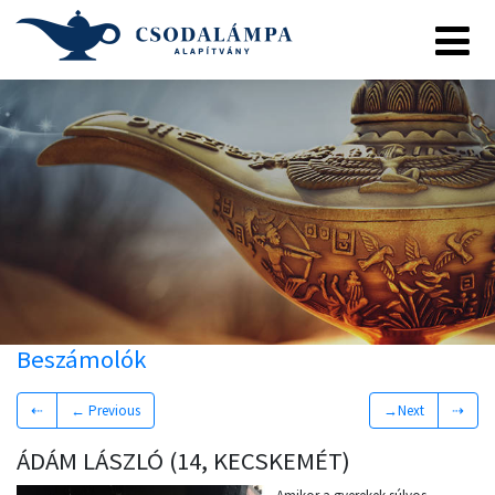
Beszámolók
⇠
← Previous
→Next
⇢
ÁDÁM LÁSZLÓ (14, KECSKEMÉT)