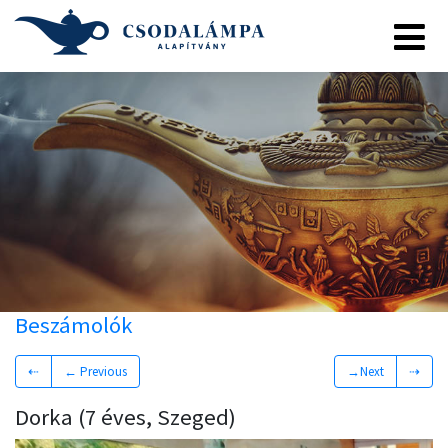
Beszámolók
⇠
← Previous
→Next
⇢
Dorka (7 éves, Szeged)