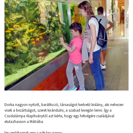
Dorka nagyon nyitott, barátkozó, társaságot kedvelő kislány, aki nehezen
viseli a bezártságot, szeret kirándulni, a szabad levegőn lenni. Így a
Csodalámpa Alapítványtól azt kérte, hogy egy hétvégére családjával
elutazhasson a Mátrába.
Így emlékeznek erre a néhány napra: