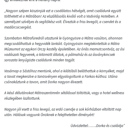
„Nagyon szépen köszönjük ezt a csodálatos hétvégét, amit családunk együtt
tölthetett el a Mátrában! Az elszállásolás kiváló volt a Vadvirág Hotelben. A
személyzet szívélyes és segítőkész volt. Élveztük a friss levegőt, a csendet és a
madárcsicsergést.
Szombaton Mátrafüredről utaztunk le Gyöngyösre a Mátra vasúton, ahonnan
megcsodálhattuk a hegyvidék lankáit. Gyöngyösön megtekintettük a Mátra
Múzeumot az egykori Orczy kastély épületében. Az óriás mamutcsontváz, az ősi
vadászati fegyverek, a kitömött állatok, a pálmaház és az ásványkincsek
sorozata lenyűgözte családunk minden tagját.
Vasárnap a Sástóhoz mentünk, ahol a kilátóból beláthattuk a környéket, majd
a tavat megkerülve a tanösvényen elgyalogoltunk a Farkas-kúthoz. Utána
csónakáztunk a tavon, amit Dorka nagyon élvezett.
A késő délutánokat Mátraszentimrén sétálással töltöttük, vagy a hotel wellness
részlegében lazítottunk.
Nagyon jól esett a friss levegő, az erdő csendje a sok kórházban eltöltött nap
után. Hálásak vagyunk Önöknek e felejthetetlen élményért!
Üdvözlettel:…….Dorka és családja”