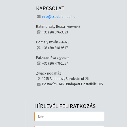
KAPCSOLAT
info@csodalampa.hu
Ratimorszky Beáta
irodavezető
+36 (20) 346-3933
Homály István
webshop
+36 (30) 948-9517
Patzauer Éva
ügyvezető
+36 (20) 448-1557
Zwack irodaház
1095 Budapest, Soroksári út 26
Postacím: 1463 Budapest Postafiók: 905
HÍRLEVÉL FELIRATKOZÁS