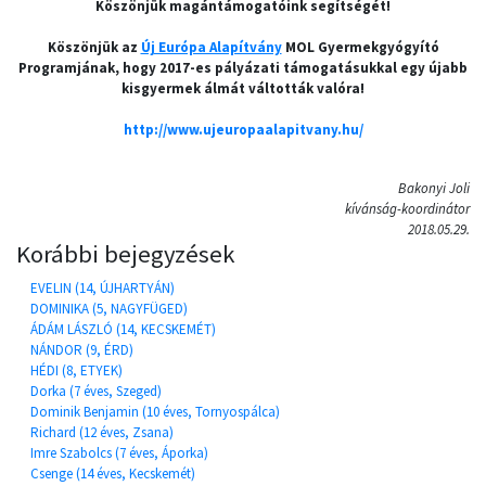
Köszönjük magántámogatóink segítségét!
Köszönjük az
Új Európa Alapítvány
MOL Gyermekgyógyító
Programjának, hogy 2017-es pályázati támogatásukkal egy újabb
kisgyermek álmát váltották valóra!
http://www.ujeuropaalapitvany.hu/
Bakonyi Joli
kívánság-koordinátor
2018.05.29.
Korábbi bejegyzések
EVELIN (14, ÚJHARTYÁN)
DOMINIKA (5, NAGYFÜGED)
ÁDÁM LÁSZLÓ (14, KECSKEMÉT)
NÁNDOR (9, ÉRD)
HÉDI (8, ETYEK)
Dorka (7 éves, Szeged)
Dominik Benjamin (10 éves, Tornyospálca)
Richard (12 éves, Zsana)
Imre Szabolcs (7 éves, Áporka)
Csenge (14 éves, Kecskemét)