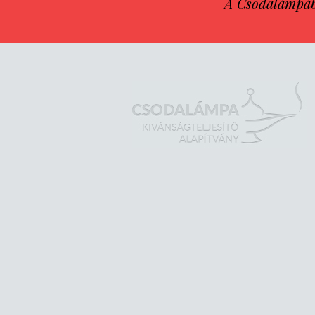
A Csodalámpába 