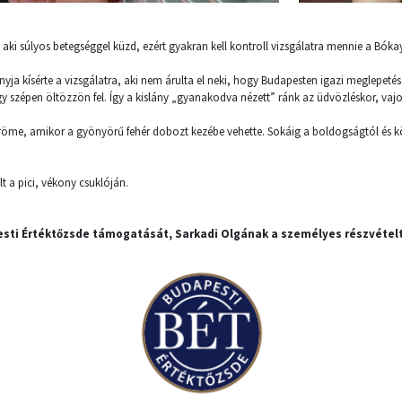
aki súlyos betegséggel küzd, ezért gyakran kell kontroll vizsgálatra mennie a Bókay
yja kísérte a vizsgálatra, aki nem árulta el neki, hogy Budapesten igazi meglepetés
szépen öltözzön fel. Így a kislány „gyanakodva nézett” ránk az üdvözléskor, vajo
öme, amikor a gyönyörű fehér dobozt kezébe vehette. Sokáig a boldogságtól és k
t a pici, vékony csuklóján.
sti Értéktőzsde támogatását, Sarkadi Olgának a személyes részvétel