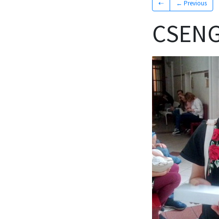
⇠
← Previous
CSENG