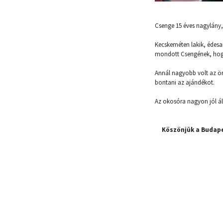
Csenge 15 éves nagylány, 
Kecskeméten lakik, édesan
mondott Csengének, hogy 
Annál nagyobb volt az ör
bontani az ajándékot.
Az okosóra nagyon jól áll
Köszönjük a Budape