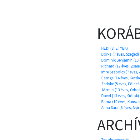
KORÁB
HÉDI (8, ETYEK)
Dorka (7 éves, Szeged)
Dominik Benjamin (10 
Richard (12 éves, Zsan
Imre Szabolcs (7 éves,
Csenge (14 éves, Kecsk
Zselyke (5 éves, Földeá
Jázmin (13 éves, Őrbot
Dávid (13 éves, Siófok)
Barna (10 éves, Kunsze
Anna Sára (6 éves, Nyí
ARCH
Tartalomjegyzék