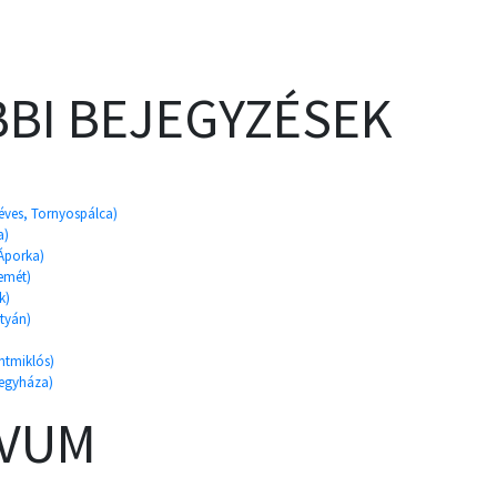
BI BEJEGYZÉSEK
éves, Tornyospálca)
a)
 Áporka)
emét)
k)
tyán)
ntmiklós)
regyháza)
ÍVUM