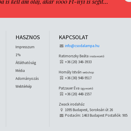
is kell ám olaj, akár 1000 Ft-nyi is segít…
HASZNOS
KAPCSOLAT
info@csodalampa.hu
Impresszum
1%
Ratimorszky Beáta
irodavezető
+36 (20) 346-3933
Átláthatóság
Média
Homály István
webshop
+36 (30) 948-9517
Adományozás
Webtérkép
Patzauer Éva
ügyvezető
+36 (20) 448-1557
Zwack irodaház
1095 Budapest, Soroksári út 26
Postacím: 1463 Budapest Postafiók: 905