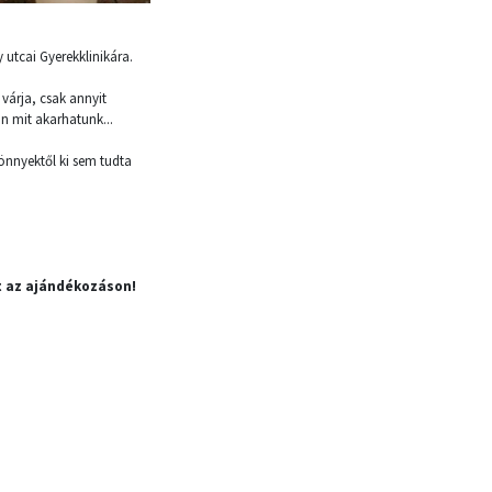
 utcai Gyerekklinikára.
 várja, csak annyit
n mit akarhatunk...
önnyektől ki sem tudta
t az ajándékozáson!