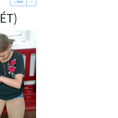
→Next
⇢
ÉT)