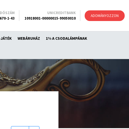
ADÓSZÁM
UNICREDITBANK
ADOMÁNYOZZON
670-1-43
10918001-00000015-99050010
-JÁTÉK
WEBÁRUHÁZ
1% A CSODALÁMPÁNAK