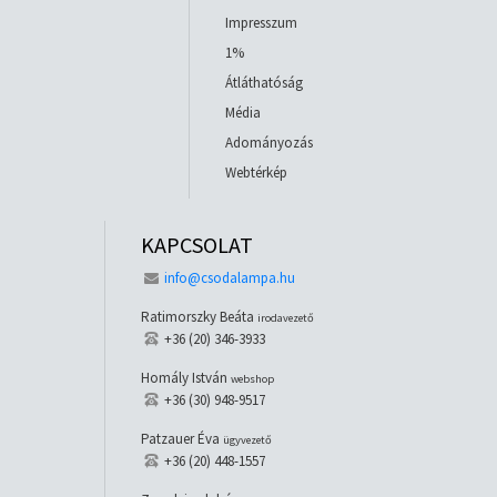
Impresszum
1%
Átláthatóság
Média
Adományozás
Webtérkép
KAPCSOLAT
info@csodalampa.hu
Ratimorszky Beáta
irodavezető
+36 (20) 346-3933
Homály István
webshop
+36 (30) 948-9517
Patzauer Éva
ügyvezető
+36 (20) 448-1557