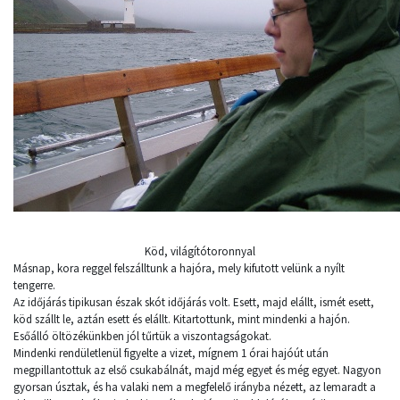
Köd, világítótoronnyal
Másnap, kora reggel felszálltunk a hajóra, mely kifutott velünk a nyílt
tengerre.
Az időjárás tipikusan észak skót időjárás volt. Esett, majd elállt, ismét esett,
köd szállt le, aztán esett és elállt. Kitartottunk, mint mindenki a hajón.
Esőálló öltözékünkben jól tűrtük a viszontagságokat.
Mindenki rendületlenül figyelte a vizet, mígnem 1 órai hajóút után
megpillantottuk az első csukabálnát, majd még egyet és még egyet. Nagyon
gyorsan úsztak, és ha valaki nem a megfelelő irányba nézett, az lemaradt a