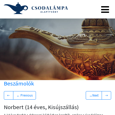
Beszámolók
⇠
← Previous
→Next
⇢
Norbert (14 éves, Kisújszállás)