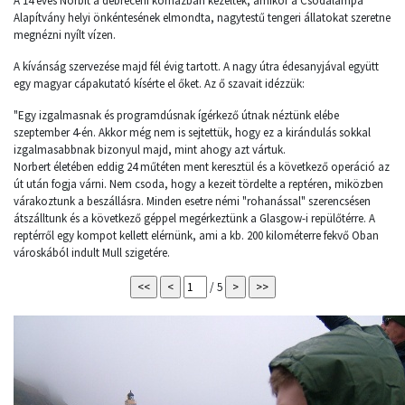
A 14 éves Norbit a debreceni kórházban kezelték, amikor a Csodalámpa
Alapítvány helyi önkéntesének elmondta, nagytestű tengeri állatokat szeretne
megnézni nyílt vízen.
A kívánság szervezése majd fél évig tartott. A nagy útra édesanyjával együtt
egy magyar cápakutató kísérte el őket. Az ő szavait idézzük:
"Egy izgalmasnak és programdúsnak ígérkező útnak néztünk elébe
szeptember 4-én. Akkor még nem is sejtettük, hogy ez a kirándulás sokkal
izgalmasabbnak bizonyul majd, mint ahogy azt vártuk.
Norbert életében eddig 24 műtéten ment keresztül és a következő operáció az
út után fogja várni. Nem csoda, hogy a kezeit tördelte a reptéren, miközben
várakoztunk a beszállásra. Minden esetre némi "rohanással" szerencsésen
átszálltunk és a következő géppel megérkeztünk a Glasgow-i repülőtérre. A
reptérről egy kompot kellett elérnünk, ami a kb. 200 kilométerre fekvő Oban
városkából indult Mull szigetére.
/ 5