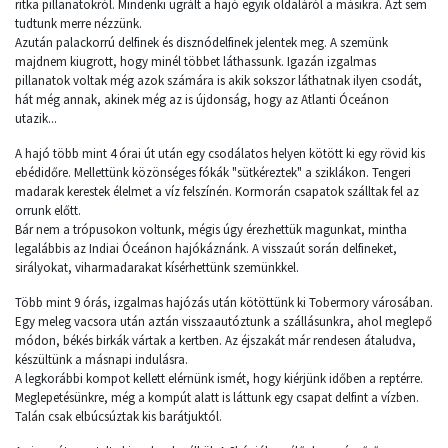
ritka pillanatokról. Mindenki ugrált a hajó egyik oldaláról a másikra. Azt sem
tudtunk merre nézzünk.
Azután palackorrú delfinek és disznódelfinek jelentek meg. A szemünk
majdnem kiugrott, hogy minél többet láthassunk. Igazán izgalmas
pillanatok voltak még azok számára is akik sokszor láthatnak ilyen csodát,
hát még annak, akinek még az is újdonság, hogy az Atlanti Óceánon
utazik...
A hajó több mint 4 órai út után egy csodálatos helyen kötött ki egy rövid kis
ebédidőre. Mellettünk közönséges fókák "sütkéreztek" a sziklákon. Tengeri
madarak kerestek élelmet a víz felszínén. Kormorán csapatok szálltak fel az
orrunk előtt.
Bár nem a trópusokon voltunk, mégis úgy érezhettük magunkat, mintha
legalábbis az Indiai Óceánon hajókáznánk. A visszaút során delfineket,
sirályokat, viharmadarakat kísérhettünk szemünkkel.
Több mint 9 órás, izgalmas hajózás után kötöttünk ki Tobermory városában.
Egy meleg vacsora után aztán visszaautóztunk a szállásunkra, ahol meglepő
módon, békés birkák vártak a kertben. Az éjszakát már rendesen átaludva,
készültünk a másnapi indulásra.
A legkorábbi kompot kellett elérnünk ismét, hogy kiérjünk időben a reptérre.
Meglepetésünkre, még a kompút alatt is láttunk egy csapat delfint a vízben.
Talán csak elbúcsúztak kis barátjuktól.