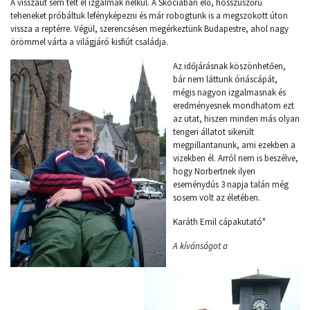
A visszaút sem telt el izgalmak nélkül. A Skóciában élő, hosszúszőrű
teheneket próbáltuk lefényképezni és már robogtunk is a megszokott úton
vissza a reptérre. Végül, szerencsésen megérkeztünk Budapestre, ahol nagy
örömmel várta a világjáró kisfiút családja.
Az időjárásnak köszönhetően,
bár nem láttunk óriáscápát,
mégis nagyon izgalmasnak és
eredményesnek mondhatom ezt
az utat, hiszen minden más olyan
tengeri állatot sikerült
megpillantanunk, ami ezekben a
vizekben él. Arról nem is beszélve,
hogy Norbertnek ilyen
eseménydús 3 napja talán még
sosem volt az életében.
Karáth Emil cápakutató"
A kívánságot a