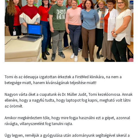
Tomi és az édesapja izgatottan érkeztek a FirstMed klinikára, na nem a
betegsége miatt, hanem kívánságának teljesítése miatt!
Nagyon várta őket a csapatunk és Dr. Müller Judit, Tomi kezelőorvosa. Annak
ellenére, hogy a nagyfiú tudta, hogy laptopot fog kapni, megható volt látni
az örömét.
Amikor megkérdeztem tőle, hogy mire fogja használni ezt a gépet, azonnal
rávágta, villanyszerelést fog tanulni rajta.
Úgy legyen, reméljük a gyógyulása után adományunk segítségével sikerül a