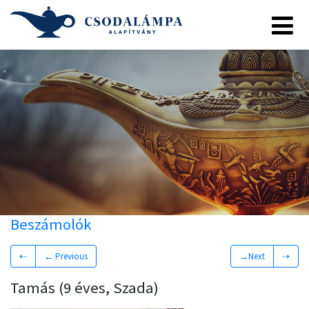
Beszámolók
⇠
← Previous
→Next
⇢
Tamás (9 éves, Szada)