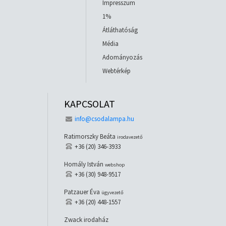
Impresszum
1%
Átláthatóság
Média
Adományozás
Webtérkép
KAPCSOLAT
info@csodalampa.hu
Ratimorszky Beáta
irodavezető
+36 (20) 346-3933
Homály István
webshop
+36 (30) 948-9517
Patzauer Éva
ügyvezető
+36 (20) 448-1557
Zwack irodaház