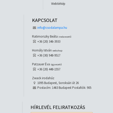
Webtérkép
KAPCSOLAT
info@csodalampa.hu
Ratimorszky Beáta
irodavezető
+36 (20) 346-3933
Homály István
webshop
+36 (30) 948-9517
Patzauer Éva
ügyvezető
+36 (20) 448-1557
Zwack irodaház
1095 Budapest, Soroksári út 26
Postacím: 1463 Budapest Postafiók: 905
HÍRLEVÉL FELIRATKOZÁS