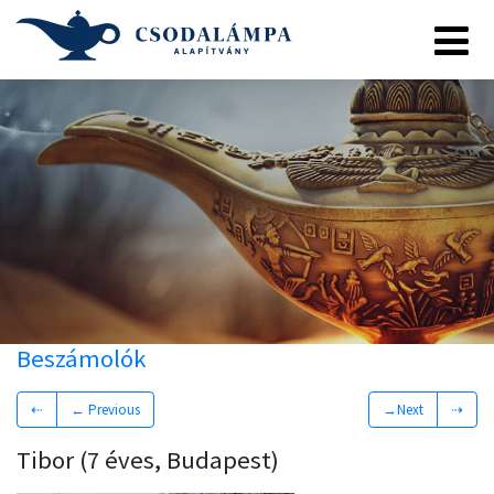
Beszámolók
⇠
← Previous
→Next
⇢
Tibor (7 éves, Budapest)