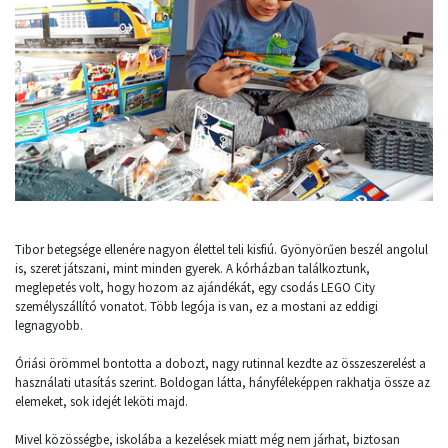
Tibor betegsége ellenére nagyon élettel teli kisfiú. Gyönyörűen beszél angolul
is, szeret játszani, mint minden gyerek. A kórházban találkoztunk,
meglepetés volt, hogy hozom az ajándékát, egy csodás LEGO City
személyszállító vonatot. Több legója is van, ez a mostani az eddigi
legnagyobb.
Óriási örömmel bontotta a dobozt, nagy rutinnal kezdte az összeszerelést a
használati utasítás szerint. Boldogan látta, hányféleképpen rakhatja össze az
elemeket, sok idejét leköti majd.
Mivel közösségbe, iskolába a kezelések miatt még nem járhat, biztosan