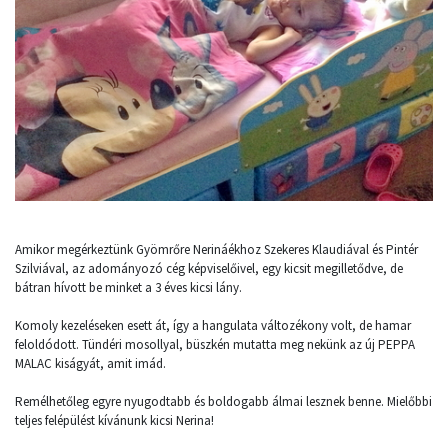
Amikor megérkeztünk Gyömrőre Nerináékhoz Szekeres Klaudiával és Pintér
Szilviával, az adományozó cég képviselőivel, egy kicsit megilletődve, de
bátran hívott be minket a 3 éves kicsi lány.
Komoly kezeléseken esett át, így a hangulata változékony volt, de hamar
feloldódott. Tündéri mosollyal, büszkén mutatta meg nekünk az új PEPPA
MALAC kiságyát, amit imád.
Remélhetőleg egyre nyugodtabb és boldogabb álmai lesznek benne. Mielőbbi
teljes felépülést kívánunk kicsi Nerina!