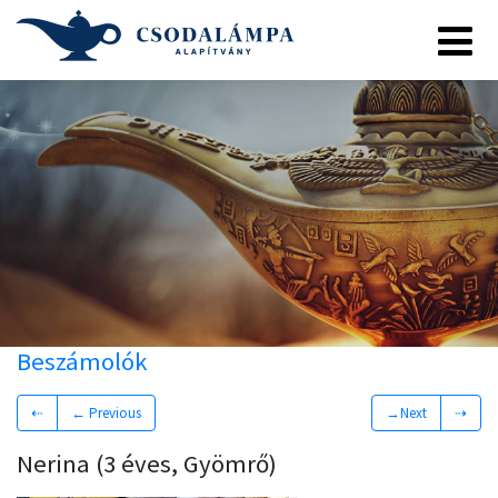
Beszámolók
⇠
← Previous
→Next
⇢
Nerina (3 éves, Gyömrő)