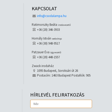
KAPCSOLAT
info@csodalampa.hu
Ratimorszky Beáta
irodavezető
+36 (20) 346-3933
Homály István
webshop
+36 (30) 948-9517
Patzauer Éva
ügyvezető
+36 (20) 448-1557
Zwack irodaház
1095 Budapest, Soroksári út 26
Postacím: 1463 Budapest Postafiók: 905
HÍRLEVÉL FELIRATKOZÁS