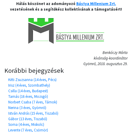
Hálás köszönet az adományozó
Bástya Millenium Zrt.
vezetésének és a segítőkész kollektívának a támogatásért!
Benkóczy Márta
kívánság-koordinátor
Gyömrő, 2018. augusztus 29.
Korábbi bejegyzések
Kitti Zsuzsanna (14 éves, Pécs)
Irisz (4 éves, Szombathely)
Csilla (14 éves, Budapest)
Tamás (16 éves, Mozsgó)
Norbert Csaba (7 éves, Tárnok)
Nerina (3 éves, Gyömrő)
István András (15 éves, Tiszabő)
Gábor (13 éves, Tiszabő)
Soma (4 éves, Miskolc)
Levente (7 éves, Csömör)