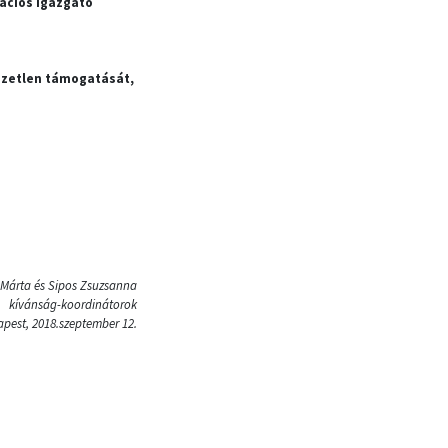
ációs igazgató
nzetlen támogatását,
 Márta és Sipos Zsuzsanna
kívánság-koordinátorok
pest, 2018.szeptember 12.