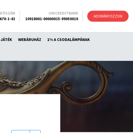
ADÓSZÁM
UNICREDITBANK
ADOMÁNYOZZON
670-1-43
10918001-00000015-99050010
-JÁTÉK
WEBÁRUHÁZ
1% A CSODALÁMPÁNAK