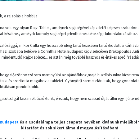
ek, a rajzolás a hobbija.
álma volt egy olyan Rajz -Tablet, amelynek segítségével képzeletét teljesen szabadon
kat készíthet, amelyek komoly segítséget jelenthetnek tehetsége kibontakozásához.
valósággá, mikor Csilla egy hosszabb ideig tartó kezelésen tartózkodott a kórházb
házi szobába belépve a Corinthia Hotel Budapest képviseletében Drakopoulos Judit
 mindentudó Rajz-Tabletet... és aztán még további hasznos és értékes apró "ráadás
lt,hogy először hozzá sem mert nyúlni az ajándékhoz,majd buzdításunkra kicsit rem
a ki és szorította magához a tabletet. Gyönyörű szemei elárulták, hogy gondolata
lósításán gondolkodik.
gatottságát lassan elbúcsúztunk, éreztük, hogy nem szabad útját állni egy ifjú tehe
 Budapest
és a Csodalámpa teljes csapata nevében kívánunk mielőbbi t
kitartást és sok sikert álmaid megvalósításában!