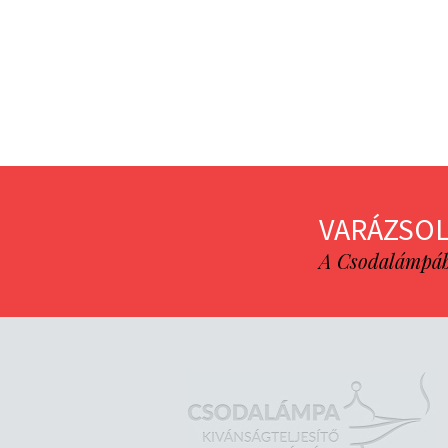
VARÁZSOL
A Csodalámpába 