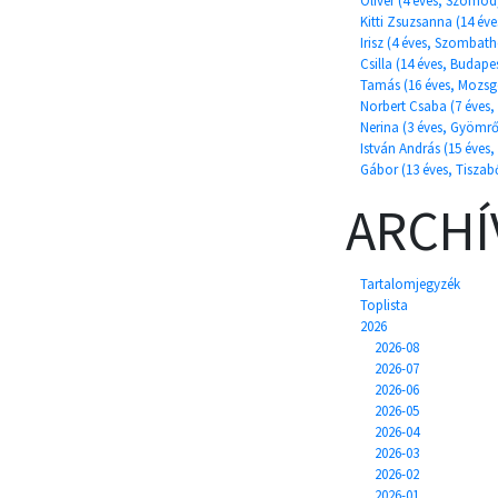
Olivér (4 éves, Szomód
Kitti Zsuzsanna (14 éve
Irisz (4 éves, Szombath
Csilla (14 éves, Budape
Tamás (16 éves, Mozsg
Norbert Csaba (7 éves,
Nerina (3 éves, Gyömrő
István András (15 éves,
Gábor (13 éves, Tiszab
ARCH
Tartalomjegyzék
Toplista
2026
2026-08
2026-07
2026-06
2026-05
2026-04
2026-03
2026-02
2026-01