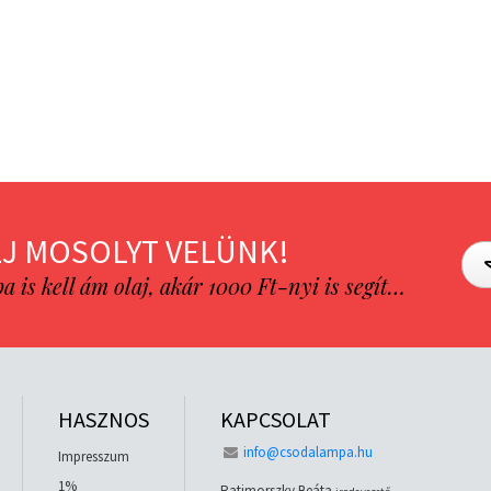
J MOSOLYT VELÜNK!
is kell ám olaj, akár 1000 Ft-nyi is segít…
HASZNOS
KAPCSOLAT
info@csodalampa.hu
Impresszum
1%
Ratimorszky Beáta