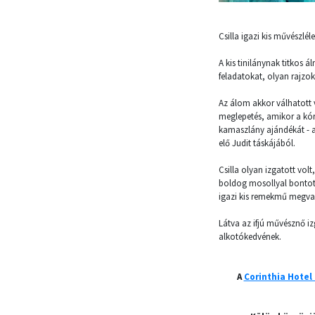
Csilla igazi kis művészlél
A kis tinilánynak titkos 
feladatokat, olyan rajzo
Az álom akkor válhatott 
meglepetés, amikor a kór
kamaszlány ajándékát - a
elő Judit táskájából.
Csilla olyan izgatott vo
boldog mosollyal bontott
igazi kis remekmű megva
Látva az ifjú művésznő iz
alkotókedvének.
A
Corinthia Hotel