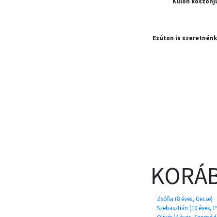
Külön köszönj
Ezúton is szeretnén
KORÁB
Zsófia (8 éves, Gecse)
Szebasztián (10 éves, P