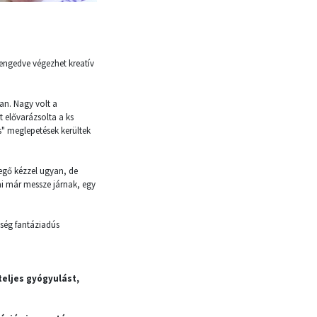
 engedve végezhet kreatív
an. Nagy volt a
 elővarázsolta a ks
" meglepetések kerültek
egő kézzel ugyan, de
i már messze járnak, egy
tség fantáziadús
eljes gyógyulást,