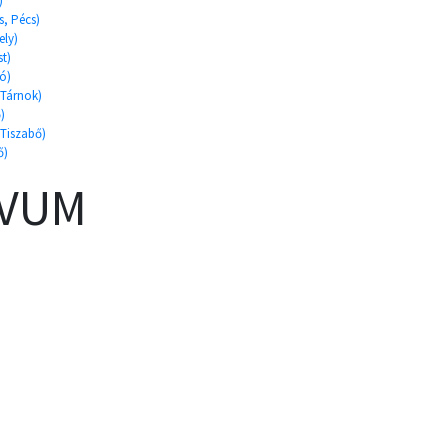
)
s, Pécs)
ely)
st)
ó)
 Tárnok)
)
 Tiszabő)
ő)
ÍVUM