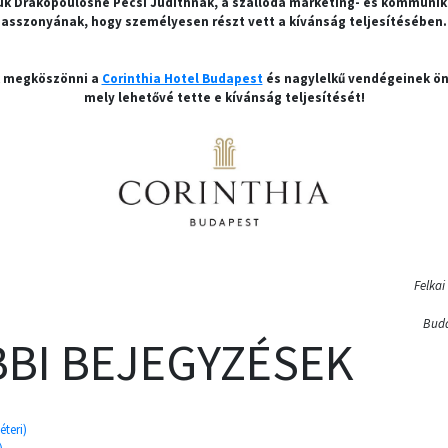
ük Drakopoulosné Pécsi Judithnak, a szálloda marketing- és kommunik
asszonyának, hogy személyesen részt vett a kívánság teljesítésében.
k megköszönni a
Corinthia Hotel Budapest
és nagylelkű vendégeinek ö
mely lehetővé tette e kívánság teljesítését!
Felkai
Buda
BI BEJEGYZÉSEK
éteri)