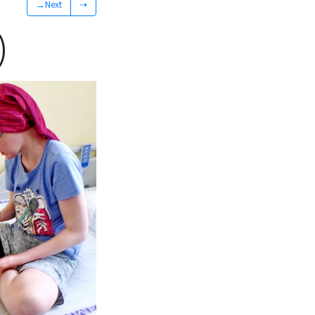
→Next
⇢
)