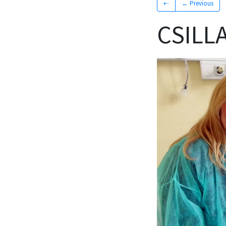
⇠
← Previous
CSILL