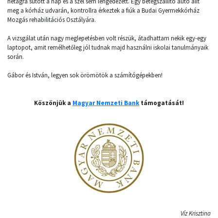
hétágra sütött a nap és a szél sem lengedezett. Egy betegszállító autó állt
meg a kórház udvarán, kontrollra érkeztek a fiúk a Budai Gyermekkórház
Mozgás rehabilitációs Osztályára.
A vizsgálat után nagy meglepetésben volt részük, átadhattam nekik egy-egy
laptopot, amit remélhetőleg jól tudnak majd használni iskolai tanulmányaik
során.
Gábor és István, legyen sok örömötök a számítógépekben!
Köszönjük a
Magyar Nemzeti Bank
támogatását!
Víz Krisztina