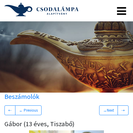
Beszámolók
⇠
← Previous
→Next
⇢
Gábor (13 éves, Tiszabő)