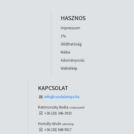
HASZNOS
Impresszum
1%
Átláthatóság
Média
Adományozás
Webtérkép
KAPCSOLAT
info@csodalampa.hu
Ratimorszky Beáta
irodavezető
+36 (20) 346-3933
Homály István
webshop
+36 (30) 948-9517