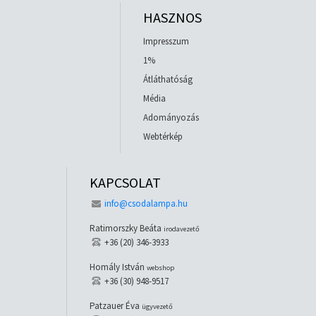
HASZNOS
Impresszum
1%
Átláthatóság
Média
Adományozás
Webtérkép
KAPCSOLAT
info@csodalampa.hu
Ratimorszky Beáta
irodavezető
+36 (20) 346-3933
Homály István
webshop
+36 (30) 948-9517
Patzauer Éva
ügyvezető