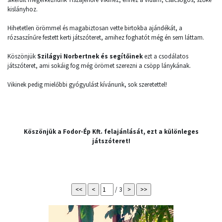
kislányhoz.
Hihetetlen örömmel és magabiztosan vette birtokba ajándékát, a
rózsaszínűre festett kerti játszóteret, amihez foghatót még én sem láttam.
Köszönjük
Szilágyi Norbertnek és segítőinek
ezt a csodálatos
játszóteret, ami sokáig fog még örömet szerezni a csöpp lánykának.
Vikinek pedig mielőbbi gyógyulást kívánunk, sok szeretettel!
Köszönjük a Fodor-Ép Kft. felajánlását, ezt a különleges
játszóteret!
/ 3