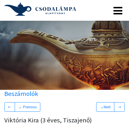
Beszámolók
⇠
← Previous
→Next
⇢
Viktória Kira (3 éves, Tiszajenő)