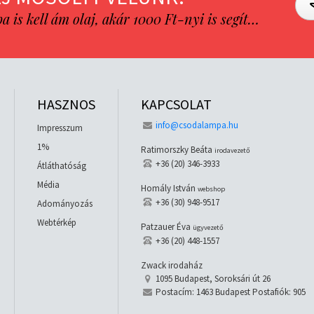
is kell ám olaj, akár 1000 Ft-nyi is segít…
HASZNOS
KAPCSOLAT
info@csodalampa.hu
Impresszum
1%
Ratimorszky Beáta
irodavezető
+36 (20) 346-3933
Átláthatóság
Média
Homály István
webshop
+36 (30) 948-9517
Adományozás
Webtérkép
Patzauer Éva
ügyvezető
+36 (20) 448-1557
Zwack irodaház
1095 Budapest, Soroksári út 26
Postacím: 1463 Budapest Postafiók: 905