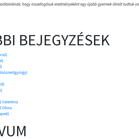
arátainknak, hogy összefogásuk eredményeként egy újabb gyermek álmát tudtuk val
BI BEJEGYZÉSEK
ecső)
l)
d)
alsószentgyörgy)
rd)
n)
 Valentina
 Olivia
apest)
ÍVUM