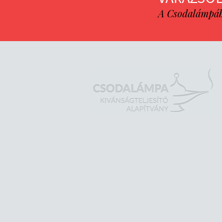
A Csodalámpába 