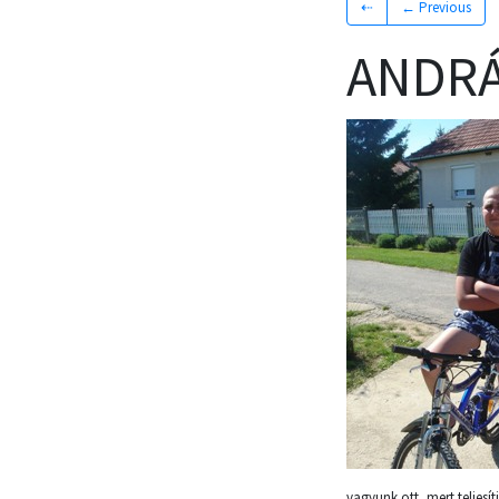
⇠
← Previous
ANDRÁ
vagyunk ott, mert teljes