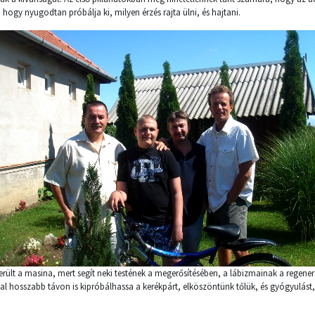
hogy nyugodtan próbálja ki, milyen érzés rajta ülni, és hajtani.
erült a masina, mert segít neki testének a megerősítésében, a lábizmainak a regen
al hosszabb távon is kipróbálhassa a kerékpárt, elköszöntünk tőlük, és gyógyulást,