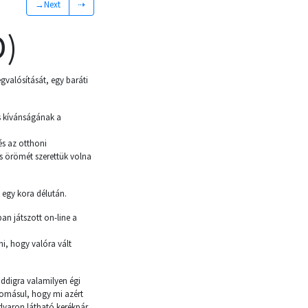
→Next
⇢
D)
gvalósítását, egy baráti
s kívánságának a
és az otthoni
s örömét szerettük volna
 egy kora délután.
n játszott on-line a
i, hogy valóra vált
addigra valamilyen égi
domásul, hogy mi azért
udvaron látható kerékpár