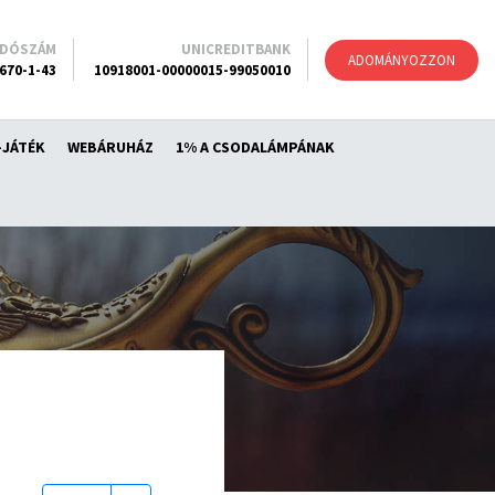
ADÓSZÁM
UNICREDITBANK
ADOMÁNYOZZON
670-1-43
10918001-00000015-99050010
-JÁTÉK
WEBÁRUHÁZ
1% A CSODALÁMPÁNAK