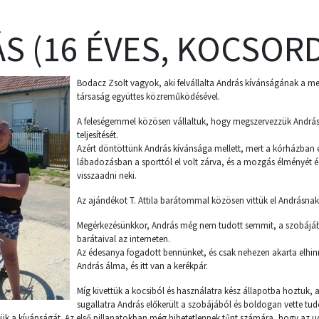
S (16 ÉVES, KOCSOR
Bodacz Zsolt vagyok, aki felvállalta András kívánságának a me
társaság együttes közreműködésével.
A feleségemmel közösen vállaltuk, hogy megszervezzük Andrá
teljesítését.
Azért döntöttünk András kívánsága mellett, mert a kórházban 
lábadozásban a sporttól el volt zárva, és a mozgás élményét é
visszaadni neki.
Az ajándékot T. Attila barátommal közösen vittük el Andrásnak
Megérkezésünkkor, András még nem tudott semmit, a szobájába
barátaival az interneten.
Az édesanya fogadott bennünket, és csak nehezen akarta elhinn
András álma, és itt van a kerékpár.
Míg kivettük a kocsiból és használatra kész állapotba hoztuk, 
sugallatra András előkerült a szobájából és boldogan vette tu
ítjük a kívánságát. Az első pillanatokban még hihetetlennek tűnt számára, hogy az 