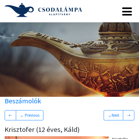
Beszámolók
⇠
← Previous
→Next
⇢
Krisztofer (12 éves, Káld)