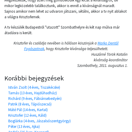
Megbeszéltük, hogy azért még gondolkodik egy kicsit a kívánságról, de
mikor legközelebb találkoztunk, akkor is ennél a kívánságnál maradt.
Sajnos amikor nem lehet az udvaron játszani, sétálni, akkor a tv nyit ablakot
a világra Krisztofernek.
A tv készülék Budapestről "utazott" Szombathelyre és két nap múlva már
átadásra is került.
Krisztofer és családja nevében is hálásan köszönjük a
Marko Dentál
Fogászatnak
, hogy Krisztofer kívánsága teljesülhetett.
Huszárné Török Katalin
kívánság-koordinátor
Szombathely, 2011. augusztus 1.
Korábbi bejegyzések
István Zsolt (4 éves, Tiszakécske)
Tamás (13 éves, Hajdúhadház)
Richárd (9 éves, Fábiánsebestyén)
Patrik (8 éves, Tápiószecső)
Máté Pál (14 éves, Kartal)
Krisztofer (12 éves, Káld)
Boglárka (4 éves, Jászalsószentgyörgy)
Péter (13 éves, Ajka)