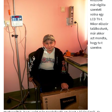
Krisztofer
már régóta
szeretett
volna egy
LCD TV-t.
Mikor először
találkoztunk,
már akkor
azt mondta,
hogy tv-t
szeretne.