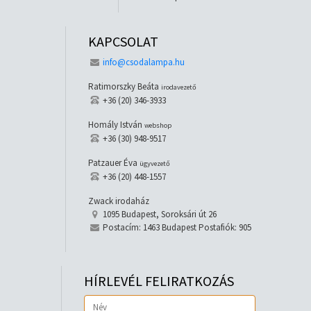
KAPCSOLAT
info@csodalampa.hu
Ratimorszky Beáta
irodavezető
+36 (20) 346-3933
Homály István
webshop
+36 (30) 948-9517
Patzauer Éva
ügyvezető
+36 (20) 448-1557
Zwack irodaház
1095 Budapest, Soroksári út 26
Postacím: 1463 Budapest Postafiók: 905
HÍRLEVÉL FELIRATKOZÁS