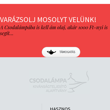
VARÁZSOLJ MOSOLYT VELÜNK!
A Csodalámpába is kell ám olaj, akár 1000 Ft-nyi is
segít…
TÁMOGATÁS
HASZNOS