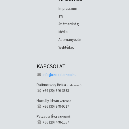
Impresszum
1%
Átláthatóság
Média
Adományozás
Webtérkép
KAPCSOLAT
info@csodalampa.hu
Ratimorszky Beáta
irodavezető
+36 (20) 346-3933
Homály István
webshop
+36 (30) 948-9517
Patzauer Éva
ügyvezető
+36 (20) 448-1557