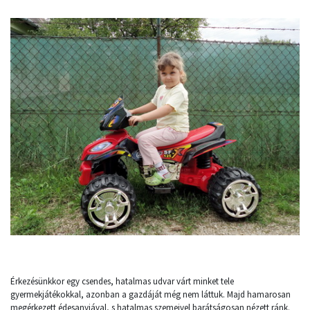
Érkezésünkkor egy csendes, hatalmas udvar várt minket tele
gyermekjátékokkal, azonban a gazdáját még nem láttuk. Majd hamarosan
megérkezett édesanyjával, s hatalmas szemeivel barátságosan nézett ránk.