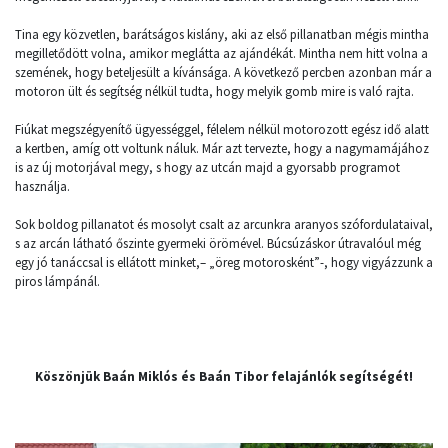
Tina egy közvetlen, barátságos kislány, aki az első pillanatban mégis mintha
megilletődött volna, amikor meglátta az ajándékát. Mintha nem hitt volna a
szemének, hogy beteljesült a kívánsága. A következő percben azonban már a
motoron ült és segítség nélkül tudta, hogy melyik gomb mire is való rajta.
Fiúkat megszégyenítő ügyességgel, félelem nélkül motorozott egész idő alatt
a kertben, amíg ott voltunk náluk. Már azt tervezte, hogy a nagymamájához
is az új motorjával megy, s hogy az utcán majd a gyorsabb programot
használja.
Sok boldog pillanatot és mosolyt csalt az arcunkra aranyos szófordulataival,
s az arcán látható őszinte gyermeki örömével. Búcsúzáskor útravalóul még
egy jó tanáccsal is ellátott minket,– „öreg motorosként”-, hogy vigyázzunk a
piros lámpánál.
Köszönjük Baán Miklós és Baán Tibor felajánlók segítségét!