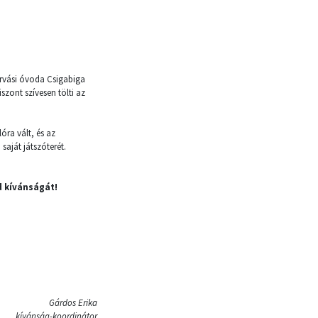
orvási óvoda Csigabiga
szont szívesen tölti az
óra vált, és az
saját játszóterét.
 kívánságát!
Gárdos Erika
kívánság-koordinátor