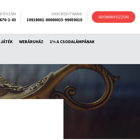
ADÓSZÁM
UNICREDITBANK
ADOMÁNYOZZON
670-1-43
10918001-00000015-99050010
-JÁTÉK
WEBÁRUHÁZ
1% A CSODALÁMPÁNAK