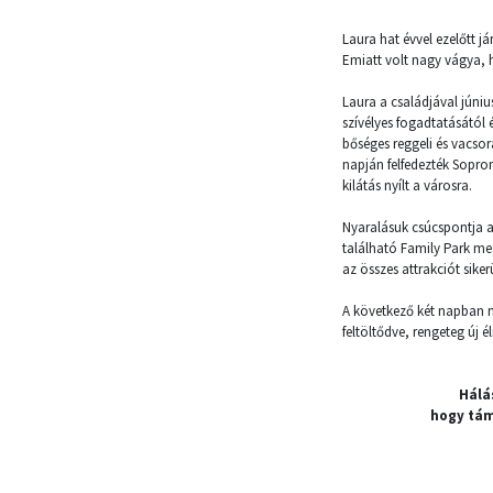
Laura hat évvel ezelőtt j
Emiatt volt nagy vágya, 
Laura a családjával júniu
szívélyes fogadtatásától 
bőséges reggeli és vacso
napján felfedezték Sopr
kilátás nyílt a városra.
Nyaralásuk csúcspontja a 
található Family Park meg
az összes attrakciót siker
A következő két napban n
feltöltődve, rengeteg új
Hálá
hogy tám