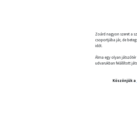
Zoárd nagyon szeret a sz
csoportjába jár, de beteg
időt.
Álma egy olyan játszótér 
udvarukban felállított ját
Köszönjük a