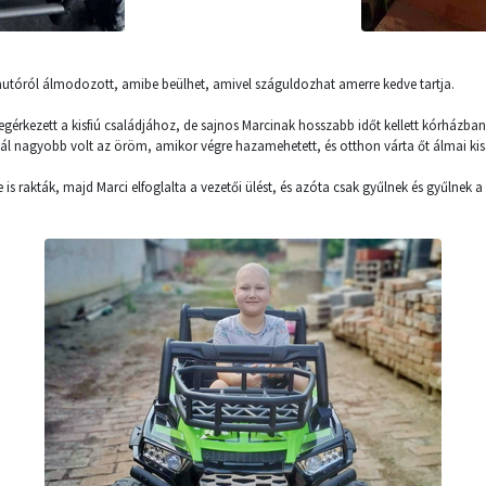
autóról álmodozott, amibe beülhet, amivel száguldozhat amerre kedve tartja.
gérkezett a kisfiú családjához, de sajnos Marcinak hosszabb időt kellett kórházban
nál nagyobb volt az öröm, amikor végre hazamehetett, és otthon várta őt álmai kis
is rakták, majd Marci elfoglalta a vezetői ülést, és azóta csak gyűlnek és gyűlnek a