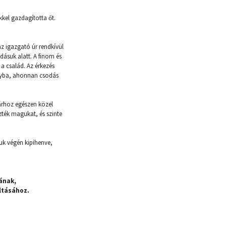
kkel gazdagította őt.
az igazgató úr rendkívül
dásuk alatt. A finom és
a család. Az érkezés
onyba, ahonnan csodás
tárhoz egészen közel
zték magukat, és szinte
uk végén kipihenve,
ának,
ltásához.