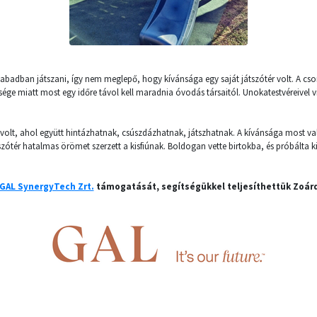
abadban játszani, így nem meglepő, hogy kívánsága egy saját játszótér volt. A cs
sége miatt most egy időre távol kell maradnia óvodás társaitól. Unokatestvéreivel vi
volt, ahol együtt hintázhatnak, csúszdázhatnak, játszhatnak. A kívánsága most val
szótér hatalmas örömet szerzett a kisfiúnak. Boldogan vette birtokba, és próbálta ki 
GAL SynergyTech Zrt.
támogatását, segítségükkel teljesíthettük Zoárd