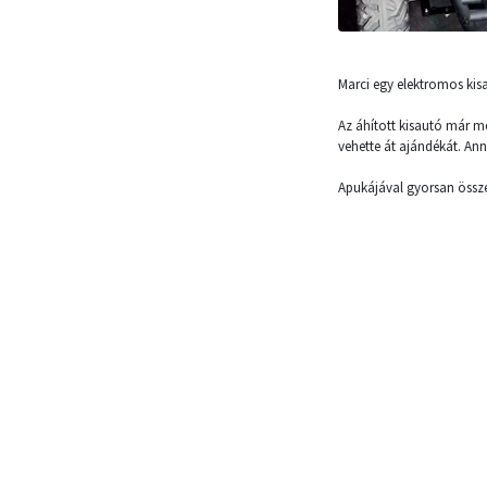
Marci egy elektromos kis
Az áhított kisautó már me
vehette át ajándékát. An
Apukájával gyorsan össze 