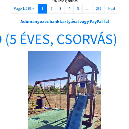
5768 blog entries
Page 1/289
1
2
3
4
5
...
289
Next
Adományozás bankkártyával vagy PayPal-lal
 (5 ÉVES, CSORVÁS)