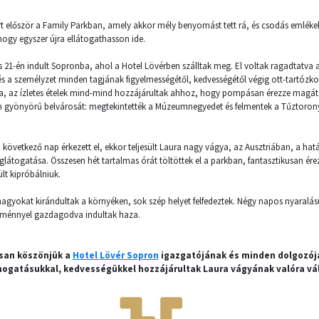
árt először a Family Parkban, amely akkor mély benyomást tett rá, és csodás emléke
hogy egyszer újra ellátogathasson ide.
s 21-én indult Sopronba, ahol a Hotel Lövérben szálltak meg. El voltak ragadtatva 
és a személyzet minden tagjának figyelmességétől, kedvességétől végig ott-tartózko
ra, az ízletes ételek mind-mind hozzájárultak ahhoz, hogy pompásan érezze magát 
on gyönyörű belvárosát: megtekintették a Múzeumnegyedet és felmentek a Tűztor
következő nap érkezett el, ekkor teljesült Laura nagy vágya, az Ausztriában, a ha
látogatása. Összesen hét tartalmas órát töltöttek el a parkban, fantasztikusan ére
ült kipróbálniuk.
agyokat kirándultak a környéken, sok szép helyet felfedeztek. Négy napos nyaralás
 élménnyel gazdagodva indultak haza.
san köszönjük a
Hotel Lövér Sopron
igazgatójának és minden dolgozój
ogatásukkal, kedvességükkel hozzájárultak Laura vágyának valóra vá