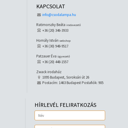
KAPCSOLAT
info@csodalampa.hu
Ratimorszky Beáta
irodavezető
+36 (20) 346-3933
Homály István
webshop
+36 (30) 948-9517
Patzauer Éva
ügyvezető
+36 (20) 448-1557
Zwack irodaház
1095 Budapest, Soroksári út 26
Postacím: 1463 Budapest Postafiók: 905
HÍRLEVÉL FELIRATKOZÁS