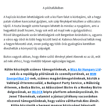
A pilótafülkében
A hajózás közben lehetőségünk volt a kis Flam falut is körbejárni, sőt a hegyi
patak vízében kavicsokat gyűjteni, sok szép fényképet készíteni a változatos
tájról. A tiszta levegőt szinte harapni lehetett és mindaz a nyugalom, ami a
hegyekből áradt hiszem, hogy sok erőt ad majd neki a gyógyuláshoz.
Rövid látogatásunk során lehetőségünk volt Bergenben kirándulni is, ugyanis
a város egy öböl és több hegy között terül el. Kabinos felvonóval tettük meg
a hegyre felvezető utat, innen pedig egy több órás gyalogtúra keretében
élvezhettük a környező táj szépségét.
Biztos vagyok abban, hogy életre szóló élményt jelent Alexnek ez az út, erőt
ad neki ahhoz, hogy mielőbb teljesen egészséges legyen.
Külön köszönjük számos támogatónknak, a
Wizz Air Hungary Ltd
-
nek és a repülőgép pilótáinak és személyzetének, az
MVM
Energetikai Zrt
-nek, számos magántámogatóinknak, köztük a
VakVarjú étteremcsalád, a Budapest Party Service, a Mákvirág
étterem, a Bodza Bistro, az Adásszünet Bistro és a Monkey Bistro
dolgozóinak, az
INLOCK
kripto platform adományozóinak, Dr.
Jenei Tibornénak, valamint a júniusi jótékony vacsoránkon
részvevő támogatóinknak, hogy valóra válthattuk Alex álmát.
Külön köszönjük a bergeni magyar közösséget képviselő