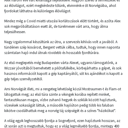
Alex három éve várt kívánsága teljesítésére. Nagyon szereti a természetet és
az élővilágot, ezért megkérdezte tőlünk, elvinnénk-e őt Norvégiába, ahol
fjordokat láthatna és különleges élővilágot.
Mindez még a Covid miatti utazási korlátozások előtt történt, és azóta Alex
sok megpróbáltatáson esett át, de türelmesen várt arra, hogy álma
teljesülhessen.
Nagy izgalommal készültünk az útra, a szervezés kihívás volt a javából. A
tündérien szép kisvárost, Bergent vettük célba, tudtuk, hogy innen naponta
számtalan hajó indul útnak rövidebb és hosszabb fjordtúrára.
Az első meglepetés még Budapesten várta Alexet, ugyanis támogatónk, a
Wizzair jóvoltából bemehetett a pilótafülkébe, körbejárhatta a gépet, és sok
hasznos információt kapott a gép kapitányától, sőt kis ajándékot is kapott a
gép teljes személyzetétől.
Ami Norvégiát illeti, mi a rengeteg lehetőség közül Mostraumen-t és Flam-ot
látogattuk meg; az első túra szinte a vikingek korába repített minket,
fantasztikusan magas, vízbe zuhanó hegyek és sziklák között hajóztunk,
vízesések sokaságát láttuk, a második hajóúton pedig több kis faluban
kikötve csodálhattuk meg a norvég táj szépségét és a színes "házikókat".
A világ egyik leghosszabb fjordja a Sognefjord, ezen hajóztunk hosszan, az
út során azt is megtudtuk, hogy ez a világ legmélyebb fjordja, mintegy 400