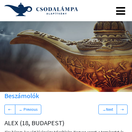
Beszámolók
⇠
← Previous
→Next
⇢
ALEX (18, BUDAPEST)