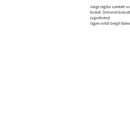
Gergő régóta szeretett v
fordult. Örömmel biztosí
jogosítványt.
Ügyes voltál Gergő! Bale