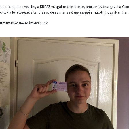
olna megtanulni vezetni, a KRESZ vizsgát már le is tette, amikor kívánságával a C
tottuk a lehetőséget a tanulásra, de az már az ő ügyességén múlott, hogy ilyen ha
setmentes közlekedést kívánunk!