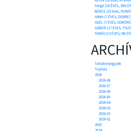
KEVIN (10 éves, NYÍRM
Gergő (18 ÉVES, SIKLÓS
BENCE (10 éves, DUN
ANNA (7 ÉVES, DEBRE
ADÉL (7 ÉVES, KISKŐR
GÁBOR (17 ÉVES, TISZ
TAMÁS (13 ÉVES, MEZŐ
ARCH
Tartalomjegyzék
Toplista
2026
2026-08
2026-07
2026-06
2026-05
2026-04
2026-03
2026-02
2026-01
2025
2024