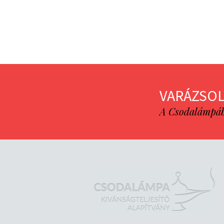
VARÁZSOL
A Csodalámpába 