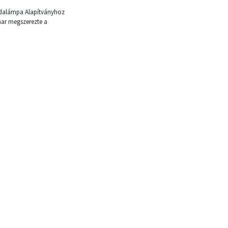
sodalámpa Alapítványhoz
mar megszerezte a