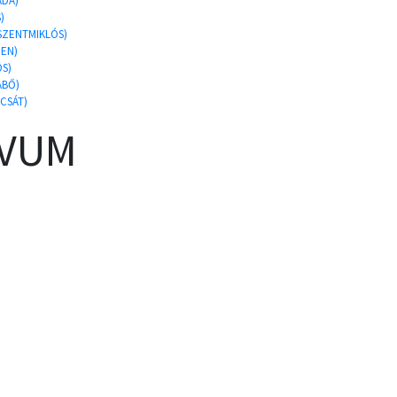
ADA)
)
ASZENTMIKLÓS)
CEN)
ÖS)
ABŐ)
CSÁT)
ÍVUM