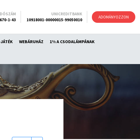
ADÓSZÁM
UNICREDITBANK
ADOMÁNYOZZON
670-1-43
10918001-00000015-99050010
-JÁTÉK
WEBÁRUHÁZ
1% A CSODALÁMPÁNAK