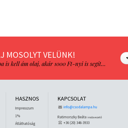
J MOSOLYT VELÜNK!
is kell ám olaj, akár 1000 Ft-nyi is segít…
HASZNOS
KAPCSOLAT
info@csodalampa.hu
Impresszum
1%
Ratimorszky Beáta
irodavezető
+36 (20) 346-3933
Átláthatóság