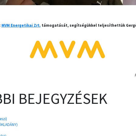
z
MVM Energetikai Zrt.
támogatását, segítségükkel teljesíthettük Gerg
BI BEJEGYZÉSEK
eszi)
PÖKLADÁNY)