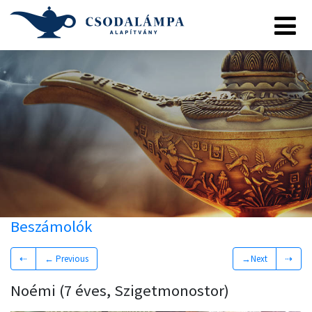
Beszámolók
⇠
← Previous
→Next
⇢
Noémi (7 éves, Szigetmonostor)