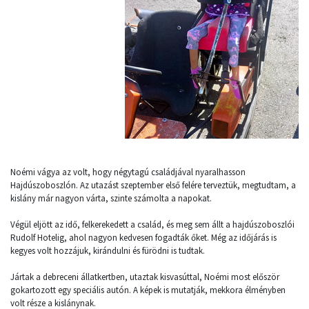
Noémi vágya az volt, hogy négytagú családjával nyaralhasson
Hajdúszoboszlón. Az utazást szeptember első felére terveztük, megtudtam, a
kislány már nagyon várta, szinte számolta a napokat.
Végül eljött az idő, felkerekedett a család, és meg sem állt a hajdúszoboszlói
Rudolf Hotelig, ahol nagyon kedvesen fogadták őket. Még az időjárás is
kegyes volt hozzájuk, kirándulni és fürödni is tudtak.
Jártak a debreceni állatkertben, utaztak kisvasúttal, Noémi most először
gokartozott egy speciális autón. A képek is mutatják, mekkora élményben
volt része a kislánynak.