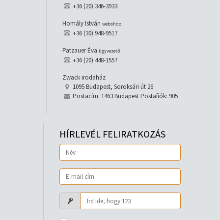
+36 (20) 346-3933
Homály István
webshop
+36 (30) 948-9517
Patzauer Éva
ügyvezető
+36 (20) 448-1557
Zwack irodaház
1095 Budapest, Soroksári út 26
Postacím: 1463 Budapest Postafiók: 905
HÍRLEVÉL FELIRATKOZÁS