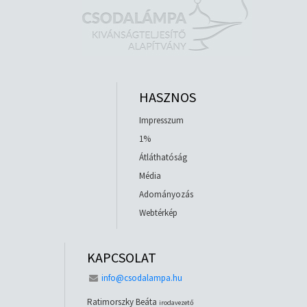
HASZNOS
Impresszum
1%
Átláthatóság
Média
Adományozás
Webtérkép
KAPCSOLAT
info@csodalampa.hu
Ratimorszky Beáta
irodavezető