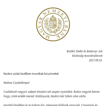
Bobkó Stella és Bakonyi Joli
kívánság-koordinátorok
2017.09.15.
Noémi szülei levélben mondtak köszönetet:
Kedves Csodalámpa!
Családunk nagyon szépen köszöni ezt szuper nyaralást. Biztos vagyok benne
hogy, örök emlék marad. Kislányunk, Noémi már tűkön ülve várta.
Igaziból levélben le se tudom írni, mennyire hálásak vagyunk. Csavargós és