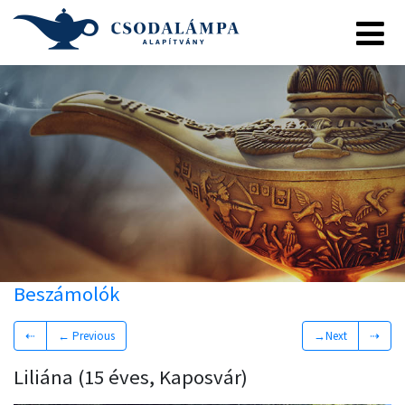
Beszámolók
⇠
← Previous
→Next
⇢
Liliána (15 éves, Kaposvár)