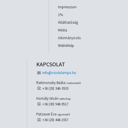
Impresszum
1%
Átláthatóság
Média
Adományozás
Webtérkép
KAPCSOLAT
info@csodalampa.hu
Ratimorszky Beáta
irodavezető
+36 (20) 346-3933
Homály István
webshop
+36 (30) 948-9517
Patzauer Éva
ügyvezető
+36 (20) 448-1557