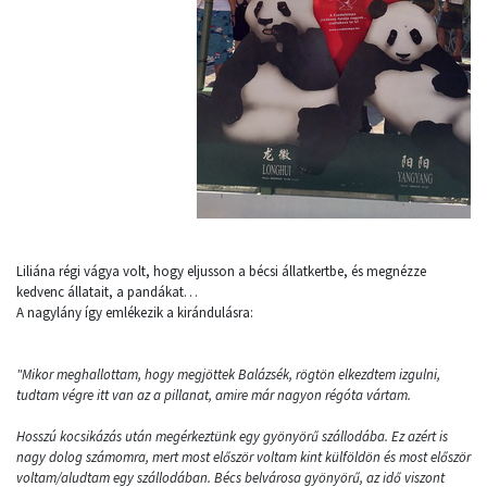
Liliána régi vágya volt, hogy eljusson a bécsi állatkertbe, és megnézze
kedvenc állatait, a pandákat…
A nagylány így emlékezik a kirándulásra:
"Mikor meghallottam, hogy megjöttek Balázsék, rögtön elkezdtem izgulni,
tudtam végre itt van az a pillanat, amire már nagyon régóta vártam.
Hosszú kocsikázás után megérkeztünk egy gyönyörű szállodába. Ez azért is
nagy dolog számomra, mert most először voltam kint külföldön és most először
voltam/aludtam egy szállodában. Bécs belvárosa gyönyörű, az idő viszont