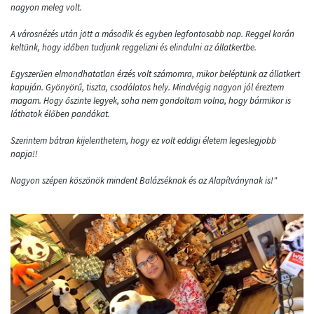
nagyon meleg volt.
A városnézés után jött a második és egyben legfontosabb nap. Reggel korán
keltünk, hogy időben tudjunk reggelizni és elindulni az állatkertbe.
Egyszerűen elmondhatatlan érzés volt számomra, mikor beléptünk az állatkert
kapuján. Gyönyörű, tiszta, csodálatos hely. Mindvégig nagyon jól éreztem
magam. Hogy őszinte legyek, soha nem gondoltam volna, hogy bármikor is
láthatok élőben pandákat.
Szerintem bátran kijelenthetem, hogy ez volt eddigi életem legeslegjobb
napja!!
Nagyon szépen köszönök mindent Balázséknak és az Alapítványnak is!"