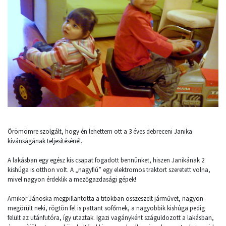
Örömömre szolgált, hogy én lehettem ott a 3 éves debreceni Janika
kívánságának teljesítésénél.
A lakásban egy egész kis csapat fogadott bennünket, hiszen Janikának 2
kishúga is otthon volt. A „nagyfiú” egy elektromos traktort szeretett volna,
mivel nagyon érdeklik a mezőgazdasági gépek!
Amikor Jánoska megpillantotta a titokban összeszelt járművet, nagyon
megörült neki, rögtön fel is pattant sofőrnek, a nagyobbik kishúga pedig
felült az utánfutóra, így utaztak. Igazi vagányként száguldozott a lakásban,