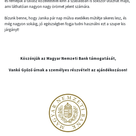
és reméljük a tavasz közeledtével kinn a szabadban is sokszor utazhat majd,
ami láthatóan nagyon nagy örömet jelent számára.
Bízunk benne, hogy Janika pár nap múlva esedékes műtétje sikeres lesz, és
még nagyon sokáig, jó egészségben fogja tudni használni ezt a szuper kis
járgányt!
Köszönjük az Magyar Nemzeti Bank támogatását,
Vankó Győző úrnak a személyes részvételt az ajándékozáson!