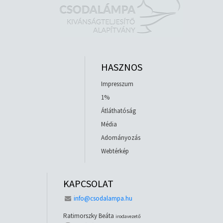
HASZNOS
Impresszum
1%
Átláthatóság
Média
Adományozás
Webtérkép
KAPCSOLAT
info@csodalampa.hu
Ratimorszky Beáta
irodavezető