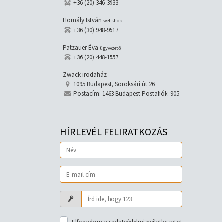
+36 (20) 346-3933
Homály István
webshop
+36 (30) 948-9517
Patzauer Éva
ügyvezető
+36 (20) 448-1557
Zwack irodaház
1095 Budapest, Soroksári út 26
Postacím: 1463 Budapest Postafiók: 905
HÍRLEVÉL FELIRATKOZÁS
Elfogadom az adatvédelmi nyilatkozatot