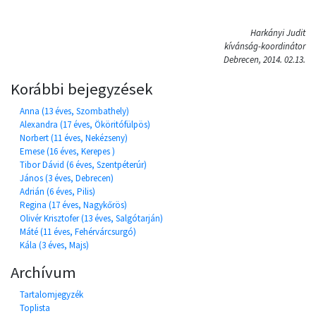
Harkányi Judit
kívánság-koordinátor
Debrecen, 2014. 02.13.
Korábbi bejegyzések
Anna (13 éves, Szombathely)
Alexandra (17 éves, Ököritófülpös)
Norbert (11 éves, Nekézseny)
Emese (16 éves, Kerepes )
Tibor Dávid (6 éves, Szentpéterúr)
János (3 éves, Debrecen)
Adrián (6 éves, Pilis)
Regina (17 éves, Nagykőrös)
Olivér Krisztofer (13 éves, Salgótarján)
Máté (11 éves, Fehérvárcsurgó)
Kála (3 éves, Majs)
Archívum
Tartalomjegyzék
Toplista