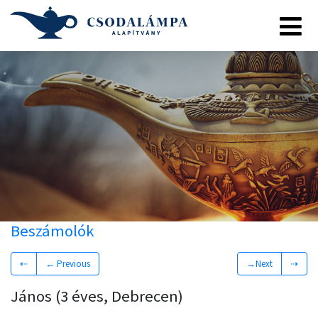
Beszámolók
⇠
← Previous
→Next
⇢
János (3 éves, Debrecen)