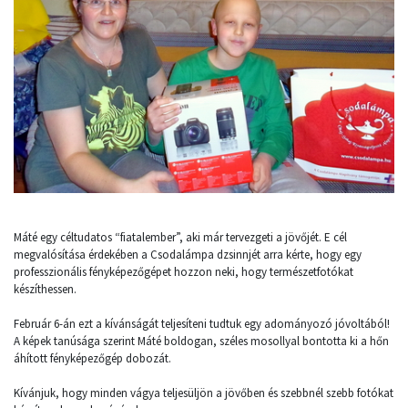
Máté egy céltudatos “fiatalember”, aki már tervezgeti a jövőjét. E cél
megvalósítása érdekében a Csodalámpa dzsinnjét arra kérte, hogy egy
professzionális fényképezőgépet hozzon neki, hogy természetfotókat
készíthessen.
Február 6-án ezt a kívánságát teljesíteni tudtuk egy adományozó jóvoltából!
A képek tanúsága szerint Máté boldogan, széles mosollyal bontotta ki a hőn
áhított fényképezőgép dobozát.
Kívánjuk, hogy minden vágya teljesüljön a jövőben és szebbnél szebb fotókat