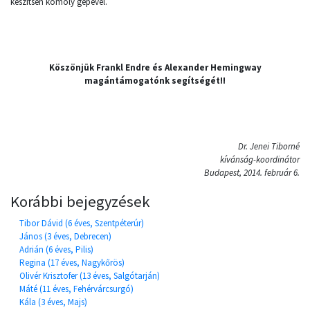
készítsen komoly gépével.
Köszönjük Frankl Endre és Alexander Hemingway
magántámogatónk segítségét!!
Dr. Jenei Tiborné
kívánság-koordinátor
Budapest, 2014. február 6.
Korábbi bejegyzések
Tibor Dávid (6 éves, Szentpéterúr)
János (3 éves, Debrecen)
Adrián (6 éves, Pilis)
Regina (17 éves, Nagykőrös)
Olivér Krisztofer (13 éves, Salgótarján)
Máté (11 éves, Fehérvárcsurgó)
Kála (3 éves, Majs)