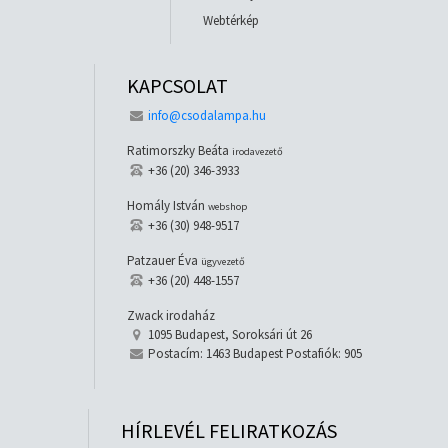
Webtérkép
KAPCSOLAT
info@csodalampa.hu
Ratimorszky Beáta
irodavezető
+36 (20) 346-3933
Homály István
webshop
+36 (30) 948-9517
Patzauer Éva
ügyvezető
+36 (20) 448-1557
Zwack irodaház
1095 Budapest, Soroksári út 26
Postacím: 1463 Budapest Postafiók: 905
HÍRLEVÉL FELIRATKOZÁS