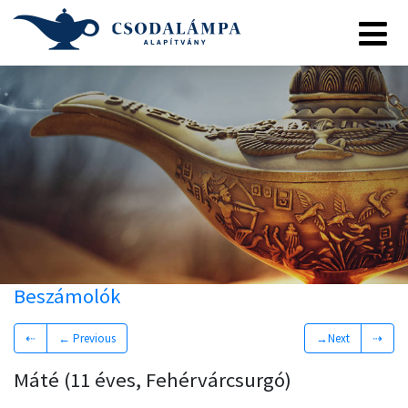
Beszámolók
⇠
← Previous
→Next
⇢
Máté (11 éves, Fehérvárcsurgó)