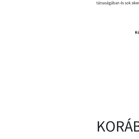
társaságában és sok siker
Kö
KORÁB