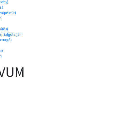
zseny)
s )
entpéterúr)
n)
őrös)
es, Salgótarján)
rcsurgó)
a)
y)
ÍVUM