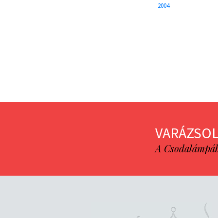
2004
VARÁZSOL
A Csodalámpába 