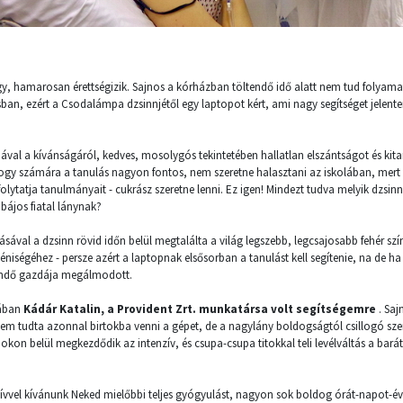
y, hamarosan érettségizik. Sajnos a kórházban töltendő idő alatt nem tud folyamat
sban, ezért a Csodalámpa dzsinnjétől egy laptopot kért, ami nagy segítséget jelen
val a kívánságáról, kedves, mosolygós tekintetében hallatlan elszántságot és kitart
ogy számára a tanulás nagyon fontos, nem szeretne halasztani az iskolában, mert 
olytatja tanulmányait - cukrász szeretne lenni. Ez igen! Mindezt tudva melyik dzsinn 
 bájos fiatal lánynak?
sával a dzsinn rövid időn belül megtalálta a világ legszebb, legcsajosabb fehér szí
éniségéhez - persze azért a laptopnak elsősorban a tanulást kell segítenie, na de ha
eendő gazdája megálmodott.
sában
Kádár Katalin, a Provident Zrt. munkatársa volt segítségemre
. Sa
 nem tudta azonnal birtokba venni a gépet, de a nagylány boldogságtól csillogó s
okon belül megkezdődik az intenzív, és csupa-csupa titokkal teli levélváltás a bará
zívvel kívánunk Neked mielőbbi teljes gyógyulást, nagyon sok boldog órát-napot-é