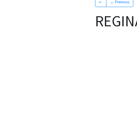
⇠
← Previous
REGIN