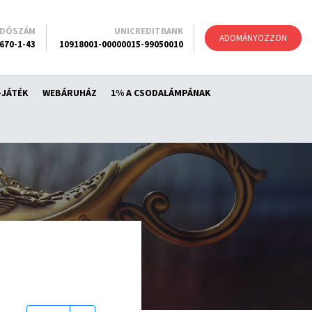
ADÓSZÁM
UNICREDITBANK
ADOMÁNYOZZON
670-1-43
10918001-00000015-99050010
-JÁTÉK
WEBÁRUHÁZ
1% A CSODALÁMPÁNAK