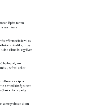
osan lépést tartani
tene számára a
ást véltem felfedezni és
eltökélt szándéka, hogy
tudna ellenállni egy ilyen
nű laptopját, ami
 már..., szóval akkor
jnos Regina az éppen
zemei semmi kétséget nem
tnőkkel - utána pedig
vet a megvalósult álom