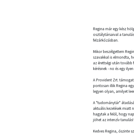
Regina már egy kész hölg
osztálytársaival a tanulá
felzárkózásban.
Mikor beszélgettem Reginá
szavakkal is elmondta, h
az érettségi után tovább f
kérésnek - no és egy ilyen
A Provident Zrt. támogatá
pontosan illik Regina egy
legyen olyan, amilyet l
A "tudománytár" átadá
aktuális kezelések miatt
hagytak a felől, hogy nap
jöhet az intenzív tanulás!
Kedves Regina, őszinte s