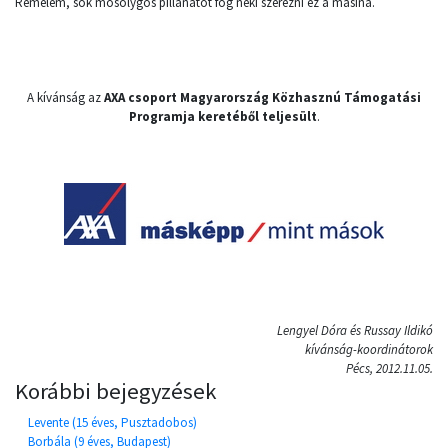
Remélem, sok mosolygós pillanatot fog neki szerezni ez a masina.
A kívánság az
AXA csoport Magyarország Közhasznú Támogatási
Programja keretéből teljesült
.
Lengyel Dóra és Russay Ildikó
kívánság-koordinátorok
Pécs, 2012.11.05.
Korábbi bejegyzések
Levente (15 éves, Pusztadobos)
Borbála (9 éves, Budapest)