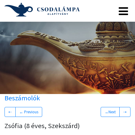
Beszámolók
⇠
← Previous
→Next
⇢
Zsófia (8 éves, Szekszárd)