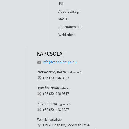
1%
Átláthatóság
Média
Adományozás
Webtérkép
KAPCSOLAT
info@csodalampa.hu
Ratimorszky Beáta
irodavezető
+36 (20) 346-3933
Homály István
webshop
+36 (30) 948-9517
Patzauer Éva
ügyvezető
+36 (20) 448-1557
Zwack irodaház
1095 Budapest, Soroksári út 26