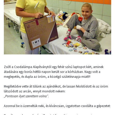
Zsófi a Csodalámpa Alapítványtól egy fehér színű laptopot kért, aminek
átadására egy borús hétfői napon került sor a kórházban. Nagy volt a
meglepetés, és dupla az öröm, a közelgő születésnapja miatt!!
Megilletődve vette át tőlünk az ajándékot, de lassan feloldódott és az öröm
látszódott az arcán, ennyit mondott nekem:
„Pontosan ilyet szerettem volna”
.
Azonnal be is üzemeltük neki, és kíváncsian, izgatottan csodálta a gépezetet: