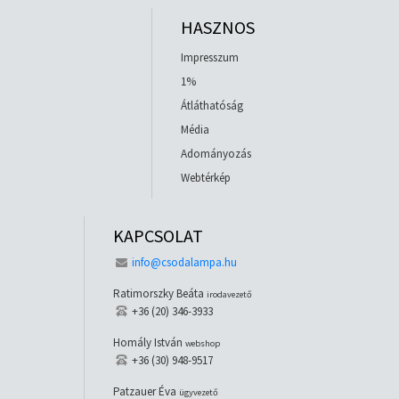
HASZNOS
Impresszum
1%
Átláthatóság
Média
Adományozás
Webtérkép
KAPCSOLAT
info@csodalampa.hu
Ratimorszky Beáta
irodavezető
+36 (20) 346-3933
Homály István
webshop
+36 (30) 948-9517
Patzauer Éva
ügyvezető