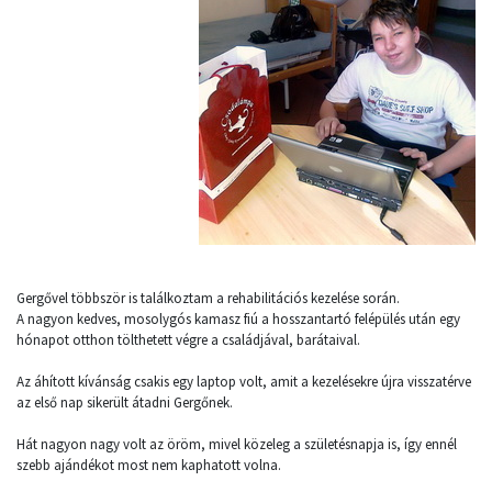
Gergővel többször is találkoztam a rehabilitációs kezelése során.
A nagyon kedves, mosolygós kamasz fiú a hosszantartó felépülés után egy
hónapot otthon tölthetett végre a családjával, barátaival.
Az áhított kívánság csakis egy laptop volt, amit a kezelésekre újra visszatérve
az első nap sikerült átadni Gergőnek.
Hát nagyon nagy volt az öröm, mivel közeleg a születésnapja is, így ennél
szebb ajándékot most nem kaphatott volna.