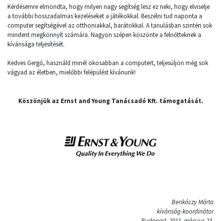
Kérdésemre elmondta, hogy milyen nagy segítség lesz ez neki, hogy elviselje
a további hosszadalmas kezeléseket a játékokkal. Beszélni tud naponta a
computer segítségével az otthoniakkal, barátokkal. A tanulásban szintén sok
mindent megkönnyít számára. Nagyon szépen köszönte a felnőtteknek a
kívánsága teljesítését.
Kedves Gergő, használd minél okosabban a computert, teljesüljön még sok
vágyad az életben, mielőbbi felépülést kívánunk!
Köszönjük az Ernst and Young Tanácsadó Kft. támogatását.
Benkóczy Márta
kívánság-koordinátor
Budapest, 2011. március 23.