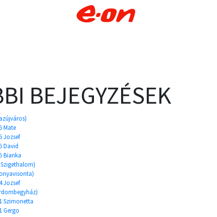
BI BEJEGYZÉSEK
mazújváros)
5 Mate
 Jozsef
5 David
5 Bianka
 Szigethalom)
konyavisonta)
 Jozsef
ardombegyház)
1 Szimonetta
1 Gergo