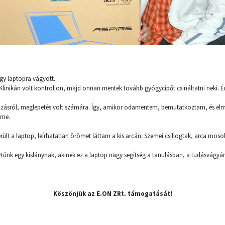
egy laptopra vágyott.
 Klinikán volt kontrollon, majd onnan mentek tovább gyógycipőt csináltatni neki. Én
kozásról, meglepetés volt számára. Így, amikor odamentem, bemutatkoztam, és e
eme.
ült a laptop, leírhatatlan örömet láttam a kis arcán. Szemei csillogtak, arca moso
tünk egy kislánynak, akinek ez a laptop nagy segítség a tanulásban, a tudásvágyá
Köszönjük az E.ON ZRt. támogatását!