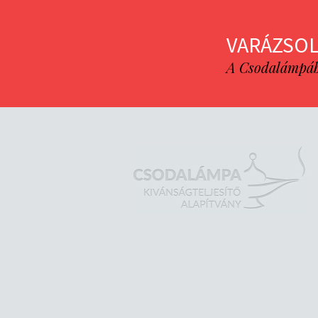
VARÁZSOL
A Csodalámpába 