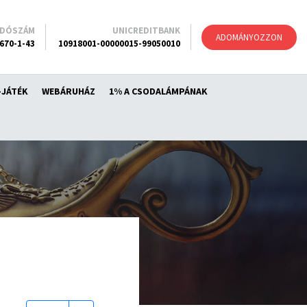
ADÓSZÁM
UNICREDITBANK
ADOMÁNYOZZON
670-1-43
10918001-00000015-99050010
-JÁTÉK
WEBÁRUHÁZ
1% A CSODALÁMPÁNAK