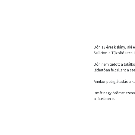
Dóri 13 éves kislány, aki 
Szüleivel a Tűzoltó utcai
Dóri nem tudott a talál
láthatóan felcsillant a sz
Amikor pedig átadásra ker
Ismét nagy örömet szerez
a játékban is.