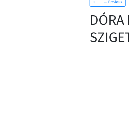
⇠
← Previous
DÓRA 
SZIGE