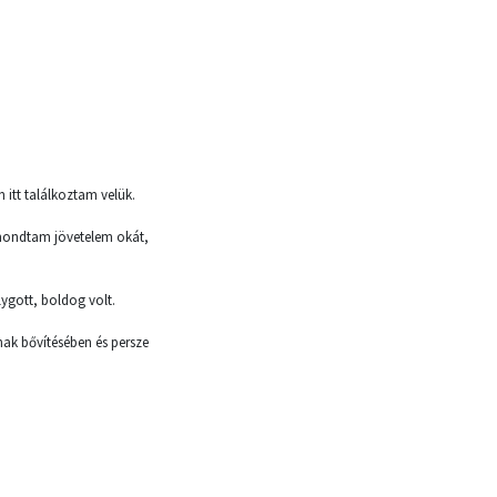
 itt találkoztam velük.
lmondtam jövetelem okát,
lygott, boldog volt.
nak bővítésében és persze