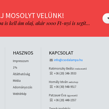
J MOSOLYT VELÜNK!
is kell ám olaj, akár 1000 Ft-nyi is segít…
HASZNOS
KAPCSOLAT
info@csodalampa.hu
Impresszum
1%
Ratimorszky Beáta
irodavezető
+36 (20) 346-3933
Átláthatóság
Média
Homály István
webshop
+36 (30) 948-9517
Adományozás
Webtérkép
Patzauer Éva
ügyvezető
+36 (20) 448-1557
Zwack irodaház