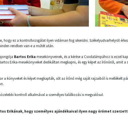
, hogy ez a kontrollvizsgálat ilyen vidáman fog sikerülni. Székelyudvarhelyről érke
inden rendben van-e a műtét után.
rajongója
Bartos Erika
mesekönyveinek, és a kérése a Csodalámpához is ezzel kapc
artos Erika-mesekönyveket dedikáltan megkapni, és egy képet az írónőről, amit a s
r a könyveket és képet megkapták, sőt az írónő még saját rajzaiból is mellékelt p
on.
közelebbi kontroll alkalmával a személyes találkozás is megvalósul.
tos Erikának, hogy személyes ajándékaival ilyen nagy örömet szerzett 