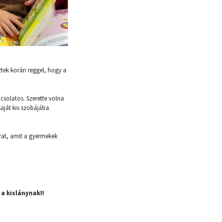
ztek korán reggel, hogy a
solatos. Szerette volna
aját kis szobájába
árat, amit a gyermekek
a kislánynak!!