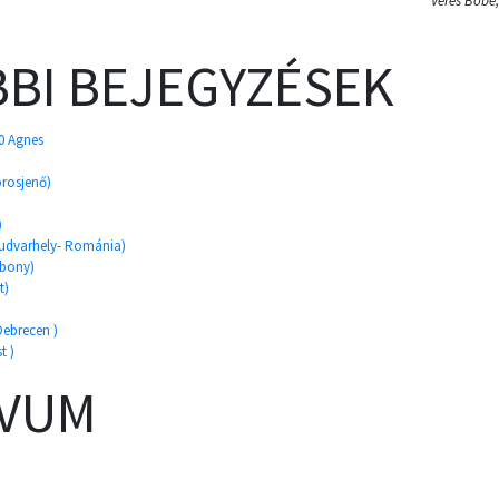
Veres Böbe
BI BEJEGYZÉSEK
0 Agnes
orosjenő)
)
yudvarhely- Románia)
ábony)
t)
Debrecen )
t )
ÍVUM