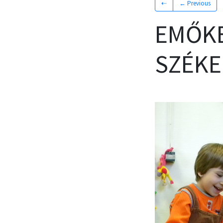
⇠
← Previous
EMŐKE
SZÉKE