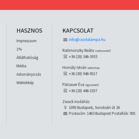
HASZNOS
KAPCSOLAT
info@csodalampa.hu
Impresszum
1%
Ratimorszky Beáta
irodavezető
+36 (20) 346-3933
Átláthatóság
Média
Homály István
webshop
+36 (30) 948-9517
Adományozás
Webtérkép
Patzauer Éva
ügyvezető
+36 (20) 448-1557
Zwack irodaház
1095 Budapest, Soroksári út 26
Postacím: 1463 Budapest Postafiók: 905