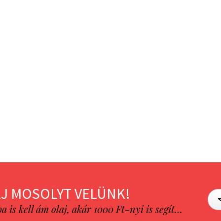
J MOSOLYT VELÜNK!
is kell ám olaj, akár 1000 Ft-nyi is segít…