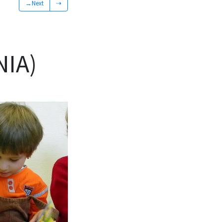
→Next
⇢
IA)