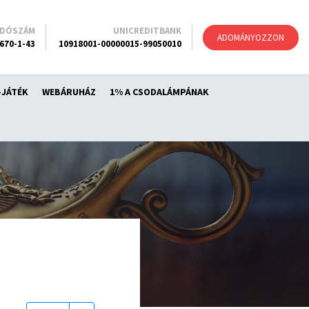
ADÓSZÁM
UNICREDITBANK
ADOMÁNYOZZON
670-1-43
10918001-00000015-99050010
-JÁTÉK
WEBÁRUHÁZ
1% A CSODALÁMPÁNAK