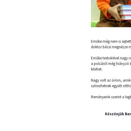
Emőke még nem is sejtette
doktor bácsi megnézze m
Emőke testvérével nagy 
a polcáról még hiányzó B
kitehet.
Nagy volt az öröm, amiko
színezhetnek együtt otth
Reményeink szerint a leg
Köszönjük Bar