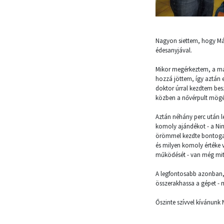
Nagyon siettem, hogy Mát
édesanyjával.
Mikor megérkeztem, a mag
hozzá jöttem, így aztán 
doktor úrral kezdtem besz
közben a nővérpult mög
Aztán néhány perc után l
komoly ajándékot - a Nin
örömmel kezdte bontogat
és milyen komoly értéke 
működését - van még mi
A legfontosabb azonban,
összerakhassa a gépet - 
Őszinte szívvel kívánunk