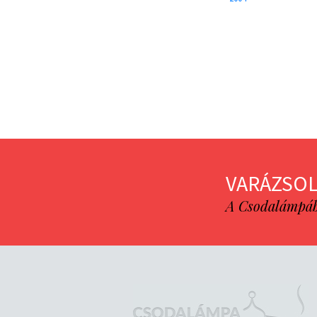
VARÁZSOL
A Csodalámpába 