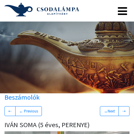
Beszámolók
⇠
← Previous
→Next
⇢
IVÁN SOMA (5 éves, PERENYE)