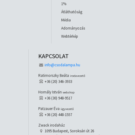
1%
Átláthatóság
Média
Adományozás
Webtérkép
KAPCSOLAT
info@csodalampa.hu
Ratimorszky Beáta
irodavezető
+36 (20) 346-3933
Homály István
webshop
+36 (30) 948-9517
Patzauer Éva
ügyvezető
+36 (20) 448-1557
Zwack irodaház
1095 Budapest, Soroksári út 26