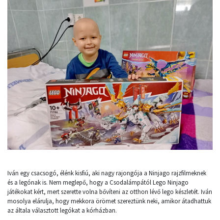
Iván egy csacsogó, élénk kisfiú, aki nagy rajongója a Ninjago rajzfilmeknek
és a legónak is. Nem meglepő, hogy a Csodalámpától Lego Ninjago
játékokat kért, mert szerette volna bővíteni az otthon lévő lego készletét. Iván
mosolya elárulja, hogy mekkora örömet szereztünk neki, amikor átadhattuk
az általa választott legókat a kórházban.