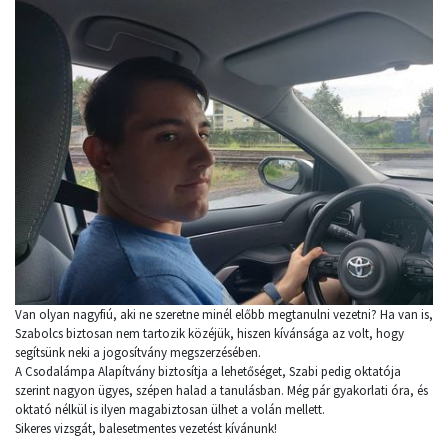
Van olyan nagyfiú, aki ne szeretne minél előbb megtanulni vezetni? Ha van is,
Szabolcs biztosan nem tartozik közéjük, hiszen kívánsága az volt, hogy
segítsünk neki a jogosítvány megszerzésében.
A Csodalámpa Alapítvány biztosítja a lehetőséget, Szabi pedig oktatója
szerint nagyon ügyes, szépen halad a tanulásban. Még pár gyakorlati óra, és
oktató nélkül is ilyen magabiztosan ülhet a volán mellett.
Sikeres vizsgát, balesetmentes vezetést kívánunk!