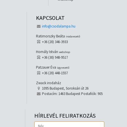
KAPCSOLAT
info@csodalampa.hu
Ratimorszky Beáta
irodavezető
+36 (20) 346-3933
Homály István
webshop
+36 (30) 948-9517
Patzauer Éva
ügyvezető
+36 (20) 448-1557
Zwack irodaház
1095 Budapest, Soroksári út 26
Postacím: 1463 Budapest Postafiók: 905
HÍRLEVÉL FELIRATKOZÁS