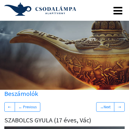
Beszámolók
⇠
← Previous
→Next
⇢
SZABOLCS GYULA (17 éves, Vác)